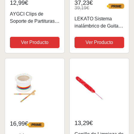
12,99€
37,23€
PRIME
39,19€
PRIME
AYGCI Clips de
LEKATO Sistema
Soporte de Partituras
inalámbrico de Guitarra
Clip del Libro de
Mejorado, Juego de
Música para Libro de
Receptor de transmisor
Ver Producto
Ver Producto
Música,Partituras de
de Guitarra
Página para
inalámbrico, batería
Piano,Guitarra, Violín,
incorporada, Conector
Tocar Instrumentos,...
de Guitarra Digital,...
13,29€
16,99€
PRIME
PRIME