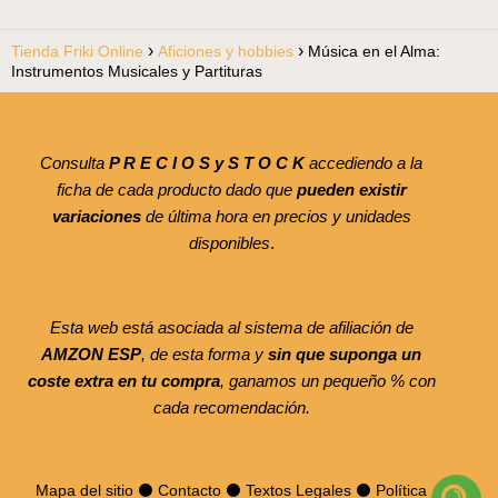
Tienda Friki Online
Aficiones y hobbies
Música en el Alma:
Instrumentos Musicales y Partituras
Consulta
P R E C I O S y S T O C K
accediendo a la
ficha de cada producto dado que
pueden existir
variaciones
de última hora en precios y unidades
disponibles
.
Esta web está asociada al sistema de afiliación de
AMZON ESP
, de esta forma y
sin que suponga un
coste extra en tu compra
, ganamos un pequeño % con
cada recomendación.
Mapa del sitio
⚫
Contacto
⚫
Textos Legales
⚫
Política