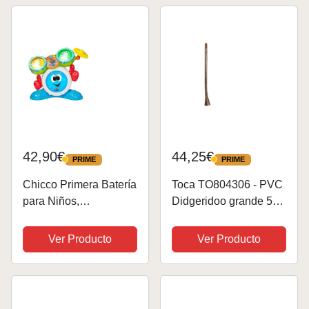
correa gratuito, 1 par
de...
42,90€
44,25€
PRIME
PRIME
PRIME
PRIME
Chicco Primera Batería
Toca TO804306 - PVC
para Niños,
Didgeridoo grande 56",
Instrumento de Música
color verde Swirl
con Luces y Sonidos, 3
Ver Producto
Ver Producto
Modos de Juego, Color
Rocky, Large
(00009820100000)