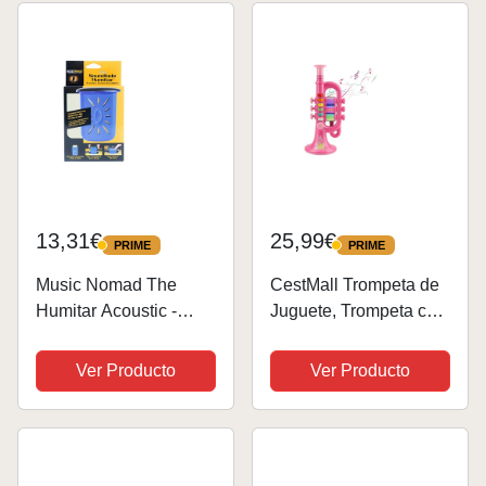
cualquier instrumento
musical.
13,31€
25,99€
PRIME
PRIME
PRIME
PRIME
Music Nomad The
CestMall Trompeta de
Humitar Acoustic -
Juguete, Trompeta con
Accesorios
música, portátil, para
mantenimiento
niños, Juguete de
Ver Producto
Ver Producto
plástico, Trompeta, con
Instrumento Musical
Iluminado, Trompeta,
Regalo...