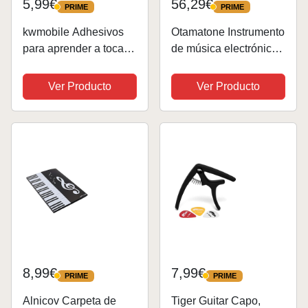
5,99€
56,29€
PRIME
PRIME
PRIME
PRIME
kwmobile Adhesivos
Otamatone Instrumento
para aprender a tocar
de música electrónico
la guitarra - Pegatinas
Azul Regular,
para aprendizaje de
Sintetizador de
Ver Producto
Ver Producto
guitarra acústica y
Instrumentos
eléctrica para el
Musicales Digitales
diapasón -
portátil, Juguete de
Transparente
canción para niños,...
8,99€
7,99€
PRIME
PRIME
PRIME
PRIME
Alnicov Carpeta de
Tiger Guitar Capo,