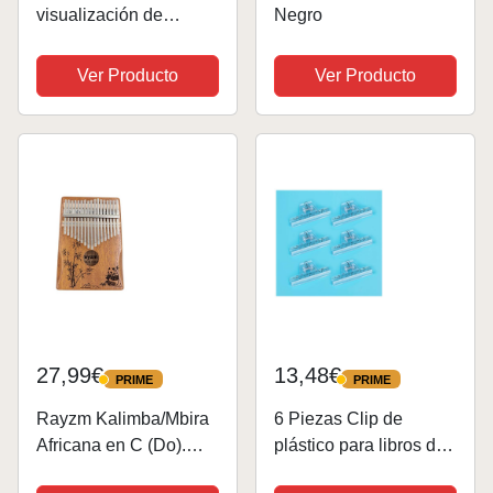
visualización de
Negro
partituras A4, soporte
de archivo desplegable
Ver Producto
Ver Producto
de 4 lados para hojas
de música que se
despliegan al tocar el
instrumento
27,99€
13,48€
PRIME
PRIME
PRIME
PRIME
Rayzm Kalimba/Mbira
6 Piezas Clip de
Africana en C (Do).
plástico para libros de
Piano Arpa de mano
música, clip de