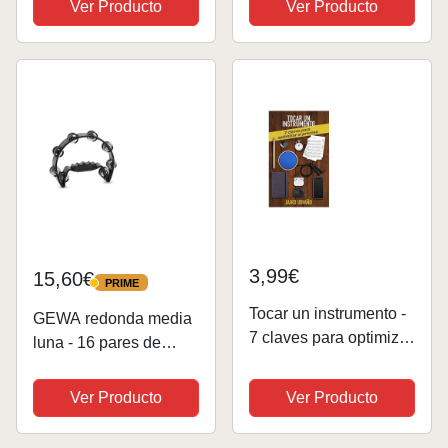
Ver Producto
Ver Producto
Instrumentos,
Abrazaderas para
Carpeta, Pinza para
Libro, 4pcs
3,99€
15,60€
PRIME
PRIME
Tocar un instrumento -
GEWA redonda media
7 claves para optimizar
luna - 16 pares de
el proceso:
sonajas de acero
Herramientas y
plateadas - doble fila -
Ver Producto
Ver Producto
consejos para lograr
color negro
tus objetivos con