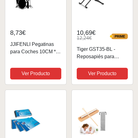
8,73€
10,69€
PRIME
12,24€
PRIME
JJIFENLI Pegatinas
Tiger GST35-BL -
para Coches 10CM *
Reposapiés para
13.8CM Rock Drums
guitarrista, color azul
Calcomanía Música
Ver Producto
Ver Producto
Tocar Instrumento
Decoración Vinilo
Coche Pegatina