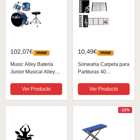
102,07€
10,49€
PRIME
PRIME
PRIME
PRIME
Music Alley Batería
Sonwaha Carpeta para
Junior Musical Alley
Partituras 40
para niños con pedal
Fundas+Música
de bombo, taburete y
Desplegable Cuando
Ver Producto
Ver Producto
baquetas - Azul
se Juega Instrumento 6
Páginas,Carpeta de
Almacenamiento
-12%
Negra,Carpeta de
Música A4 para...