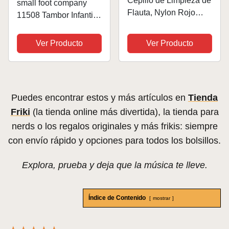
Cepillo de Limpieza de
small foot company
Flauta, Nylon Rojo
11508 Tambor Infantil
Práctico de Limpieza
Sonido, de Madera,
de Flauta Cepillo de
Instrumento Musical
Ver Producto
Ver Producto
hisopo Limpiador de
para los pequeños
Humedad Partes de
músicos, Multicolor
Instrumentos de
música Limpia...
Puedes encontrar estos y más artículos en
Tienda
Friki
(la tienda online más divertida), la tienda para
nerds o los regalos originales y más frikis: siempre
con envío rápido y opciones para todos los bolsillos.
Explora, prueba y deja que la música te lleve.
Índice de Contenido
mostrar