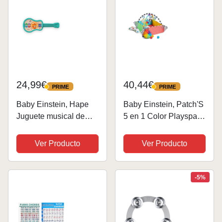
24,99€
40,44€
PRIME
PRIME
PRIME
PRIME
Baby Einstein, Hape
Baby Einstein, Patch'S
Juguete musical de
5 en 1 Color Playspace
madera, Ukelele con
Actividad Play Gym &
tecnología táctil​ Magic
Ball Pit, 5 juguetes
Ver Producto
Ver Producto
Touch, música, sonidos
para llevar, sonidos y
de instrumentos y
música de 20 minutos,
voces de animales, a
recién nacidos +
-5%
partir de 6...