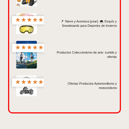
★
★
★
★
★
🎿 Nieve y Aventura [year]: 🌨️ Esquís y
Snowboards para Deportes de Invierno
★
★
★
★
★
Productos Coleccionismo de arte: surtido y
ofertas
★
★
★
★
★
Ofertas Productos Automovilismo y
motociclismo