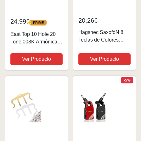
20,26€
24,99€
PRIME
PRIME
Hagsnec SaxofóN 8
East Top 10 Hole 20
Teclas de Colores
Tone 008K Armónica
Accesorios de
diatónica Clave de Ab
SimulacióN MetáLicos
con estuche azul,
Ver Producto
Ver Producto
Tocar Mini
Armónica estándar
Instrumentos de Viento
para adultos,
Musicales para NiñOs
jugadores
-5%
de CumpleañOs
profesionales y
estudiantes