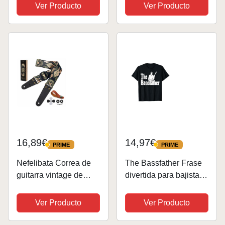
con Accesorios.
partitura, soporte de
Ver Producto
Ver Producto
Marimba de 17 Teclas,
página de música, para
Instrumento de Bolsillo
piano, guitarra, violín,
para Amantes de la...
instrumentos y lectura
de...
16,89€
14,97€
PRIME
PRIME
PRIME
PRIME
Nefelibata Correa de
The Bassfather Frase
guitarra vintage de
divertida para bajista
algodón con extremos
Camiseta
de piel auténtica para
Ver Producto
Ver Producto
bajo, eléctrico y
acústico, con botón de