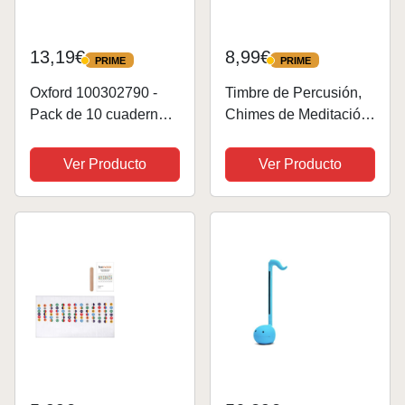
13,19€
8,99€
PRIME
PRIME
PRIME
PRIME
Oxford 100302790 -
Timbre de Percusión,
Pack de 10 cuadernos
Chimes de Meditación
de música espiral, 4º
con Tono Claro,
Instrumentos
Ver Producto
Ver Producto
Musicales de
Percusión para Yoga
Aula de Música para
Adultos y Niños