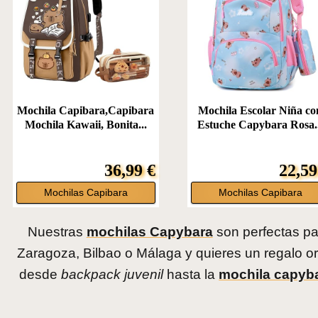
Mochila Capibara,Capibara
Mochila Escolar Niña co
Mochila Kawaii, Bonita...
Estuche Capybara Rosa.
36,99 €
22,59
Mochilas Capibara
Mochilas Capibara
Nuestras
mochilas Capybara
son perfectas par
Zaragoza, Bilbao o Málaga y quieres un regalo 
desde
backpack juvenil
hasta la
mochila capybar