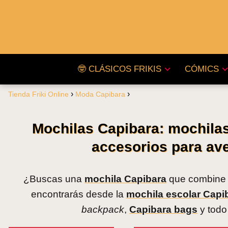
🤓 CLÁSICOS FRIKIS
CÓMICS
Tienda Friki Online
Moda Capibara
Mochilas Capibara: mochila
accesorios para ave
¿Buscas una
mochila Capibara
que combine d
encontrarás desde la
mochila escolar Capi
backpack
,
Capibara bags
y todo