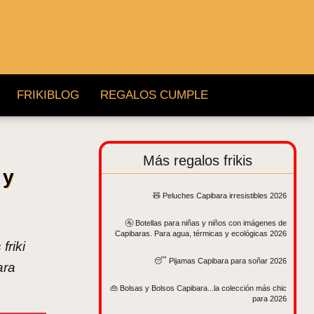
FRIKIBLOG
REGALOS CUMPLE
Más regalos frikis
 y
🧸 Peluches Capibara irresistibles 2026
🚰 Botellas para niñas y niños con imágenes de
Capibaras. Para agua, térmicas y ecológicas 2026
friki
😴 Pijamas Capibara para soñar 2026
ara
👜 Bolsas y Bolsos Capibara...la colección más chic
para 2026