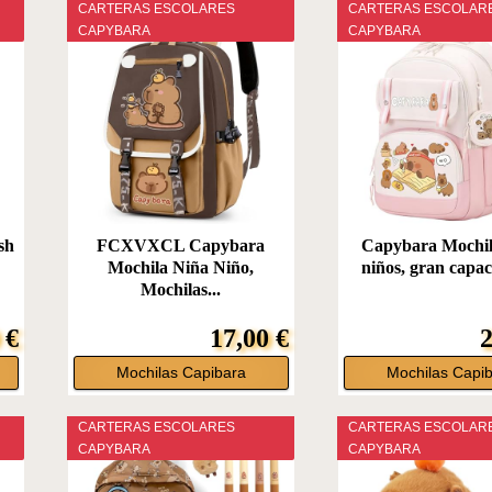
CARTERAS ESCOLARES
CARTERAS ESCOLAR
CAPYBARA
CAPYBARA
sh
FCXVXCL Capybara
Capybara Mochil
Mochila Niña Niño,
niños, gran capaci
Mochilas...
 €
17,00 €
2
Mochilas Capibara
Mochilas Capi
CARTERAS ESCOLARES
CARTERAS ESCOLAR
CAPYBARA
CAPYBARA