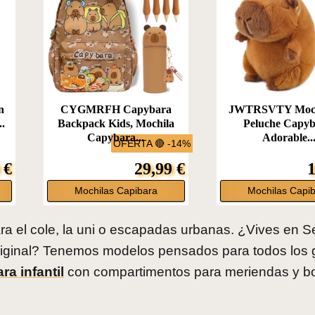
n
CYGMRFH Capybara
JWTRSVTY Moch
..
Backpack Kids, Mochila
Peluche Capyb
Capybara...
Adorable..
OFERTA 🔴 -14%
 €
29,99 €
1
Mochilas Capibara
Mochilas Capi
a el cole, la uni o escapadas urbanas. ¿Vives en Se
original? Tenemos modelos pensados para todos los 
a infantil
con compartimentos para meriendas y bo