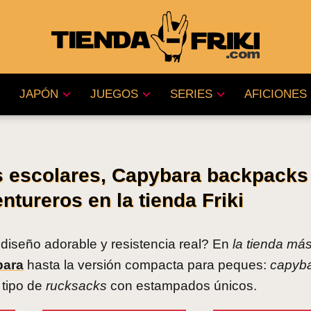
JAPÓN
JUEGOS
SERIES
AFICIONES
s escolares, Capybara backpacks
ntureros en la tienda Friki
iseño adorable y resistencia real? En
la tienda más 
bara
hasta la versión compacta para peques:
capyb
 tipo de
rucksacks
con estampados únicos.