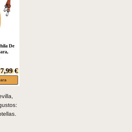
ila De
ara,
.
7,99 €
bara
villa,
gustos:
tellas.