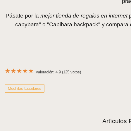
prá
Pásate por la
mejor tienda de regalos en internet
p
capybara" o "Capibara backpack" y compara e
★
★
★
★
★
Valoración: 4.9 (125 votos)
Mochilas Escolares
Artículos 