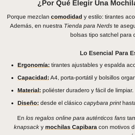
¿Por Qué Elegir Una Mochil
Porque mezclan
comodidad
y estilo: tirantes ac
Además, en nuestra
Tienda para Nerds
te aseg
bolsas tipo satchel para 
Lo Esencial Para E
Ergonomía:
tirantes ajustables y espalda ac
Capacidad:
A4, porta-portátil y bolsillos org
Material:
poliéster duradero y fácil de limpiar.
Diseño:
desde el clásico
capybara print
hasta
En
los regalos online para auténticos fans
tam
knapsack
y
mochilas Capibara
con motivos de