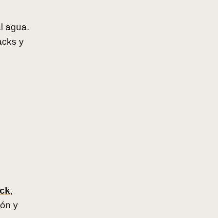
al agua.
acks y
ck
,
lón y