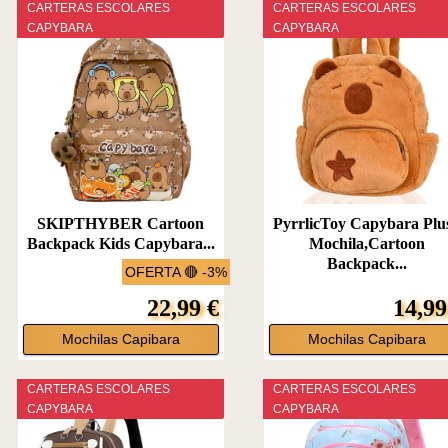
CARTERAS ESCOLARES
CARTERAS ESCOLARES
CAPYBARA
CAPYBARA
SKIPTHYBER Cartoon
PyrrlicToy Capybara Plu
Backpack Kids Capybara...
Mochila,Cartoon
Backpack...
OFERTA 🔴 -3%
22,99 €
14,99
Mochilas Capibara
Mochilas Capibara
CARTERAS ESCOLARES
CARTERAS ESCOLARES
CAPYBARA
CAPYBARA