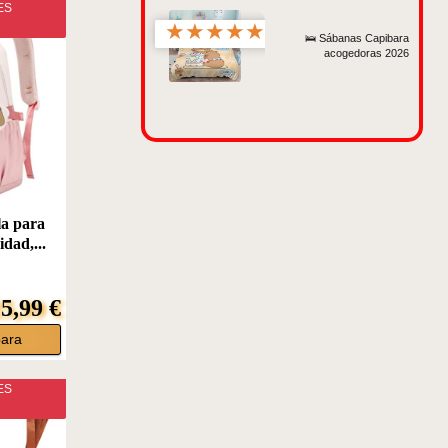
ES
★
★
★
★
★
🛌 Sábanas Capibara
acogedoras 2026
a para
dad,...
5,99 €
bara
ES