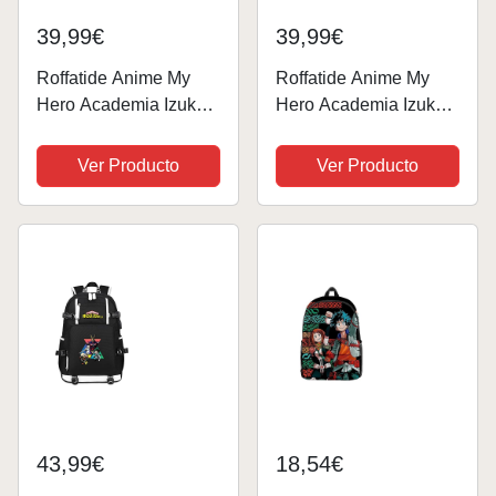
39,99€
39,99€
Roffatide Anime My
Roffatide Anime My
Hero Academia Izuku
Hero Academia Izuku
Midoriya Katsuki
Midoriya Katsuki
Bakugo Shoto Todoroki
Bakugo Mochila para
Ver Producto
Ver Producto
Mochila para portátil
portátil con Puerto de
con puerto de carga
Carga USB y Puerto
USB y puerto para
para Auriculares
auriculares
43,99€
18,54€