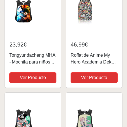
23,92€
46,99€
Tongyundacheng MHA
Roffatide Anime My
- Mochila para niños y
Hero Academia Deku
niñas, diseño de anime
Bakugo Mochila
Deku Midoriya, Izuku,
Escolar con
Ver Producto
Ver Producto
Bakugo, Katsuki,
Estampado Completo
mochila escolar,
Mochila MHA
mochila informal para
estudiantes,...