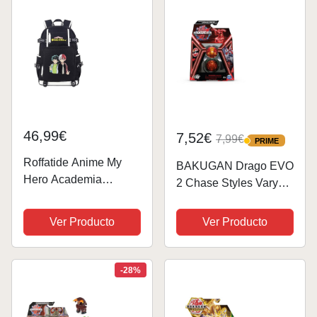
Juguetes (20...
46,99€
7,52€
7,99€
PRIME
PRIME
Roffatide Anime My
BAKUGAN Drago EVO
Hero Academia
2 Chase Styles Vary
Mochila Bolsa de
(Spin Master 6066716)
escuela universitaria
Modelo Surtido
Ver Producto
Ver Producto
Print Mochila para
portátil con puerto de
carga USB y puerto
-28%
para auriculares