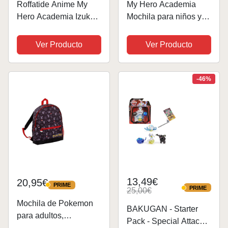
Roffatide Anime My
My Hero Academia
Hero Academia Izuku
Mochila para niños y
Midoriya Bakugo Shoto
niñas, Midoriya Izuku
Todoroki Mochila para
Bakugo Katsuki
Ver Producto
Ver Producto
portátil con puerto de
Cartoon MHA Anime
carga USB y puerto
School Bag Student
para auriculares
Mochila de viaje de
-46%
gran capacidad, Tipo
1,...
13,49€
20,95€
PRIME
PRIME
PRIME
25,00€
PRIME
Mochila de Pokemon
BAKUGAN - Starter
para adultos,
Pack - Special Attack
adolescentes, niños,