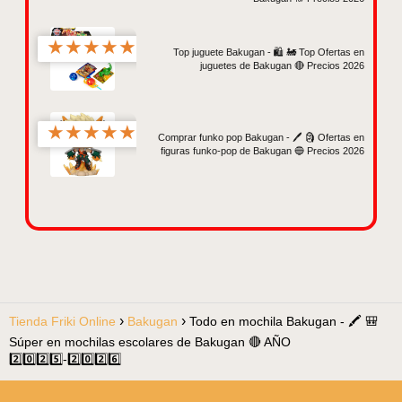
★
★
★
★
★
Top juguete Bakugan - 🛍️ 🚂 Top Ofertas en
juguetes de Bakugan 🔴 Precios 2026
★
★
★
★
★
Comprar funko pop Bakugan - 🖊️ 🗿 Ofertas en
figuras funko-pop de Bakugan 🔵 Precios 2026
Tienda Friki Online
Bakugan
Todo en mochila Bakugan - 🖍️ 🎒
Súper en mochilas escolares de Bakugan 🔴 AÑO
2️⃣0️⃣2️⃣5️⃣-2️⃣0️⃣2️⃣6️⃣