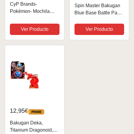
CyP Brands-
Spin Master Bakugan
Pokémon- Mochila
Blue Base Battle Pack
Infantil, Mochila
- Juego de figuras de
escolar, Medidas 30
acción, Ventri de
Ver Producto
Ver Producto
cm, Material Escolar,
ataque especial,
Backpack, Pikachu,
Dragonoide de ataque
Bulbasaur,
especial, ruiser de
Charmander, Squirtle,
titanio, trox de...
Multicolor,...
12,95€
PRIME
PRIME
Bakugan Deka,
Titanium Dragonoid,