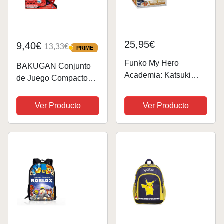
25,95€
9,40€
13,33€
PRIME
PRIME
Funko My Hero
BAKUGAN Conjunto
Academia: Katsuki
de Juego Compacto
Bakugo - Figura de
Brawl Zone con
acción de Vinilo
Special Attack
Ver Producto
Ver Producto
Dragonoid, Figura de
acción Personalizable,
Cartas de Intercambio,
Juguetes para niños
y...