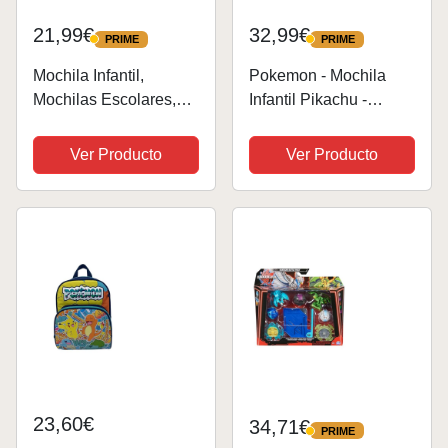
21,99€
32,99€
PRIME
PRIME
PRIME
PRIME
Mochila Infantil,
Pokemon - Mochila
Mochilas Escolares,
Infantil Pikachu -
Anime Mochilas 3D
Mochila Escolar para
Estampado Mochila
Niño y Niña - Mochilas
Ver Producto
Ver Producto
Bolsa Mochila Escolar
Picahu - Idea de
de Dibujos Animados
Regalo
Mochilas para Niños
Navidad Lunch Book
Bag
23,60€
34,71€
PRIME
PRIME