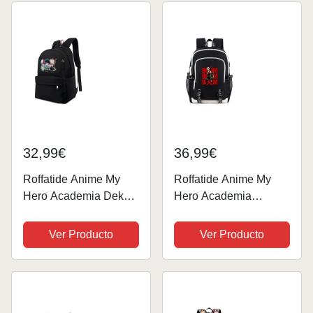
32,99€
36,99€
Roffatide Anime My
Roffatide Anime My
Hero Academia Deku
Hero Academia
Bakugo Todoroki
Bakugo Boom Boom
Mochila Bolsa de
Boom Mochila para
Ver Producto
Ver Producto
Nylon Negra para
portátil con Puerto de
Libros Mochila Escolar
Carga USB y Puerto
Impresa Mochila de
para Auriculares
Día