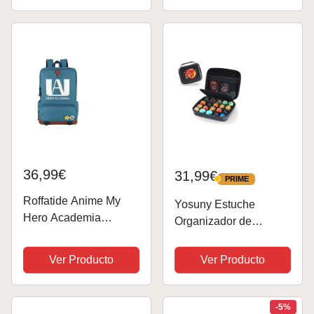
grande 3P, mochila de
grande 3P, mochila de
camping (granate)
camping (verde)
36,99€
31,99€
PRIME
PRIME
Roffatide Anime My
Yosuny Estuche
Hero Academia
Organizador de
Mochila luminosa
Juguetes Compatible
Cosplay Bolsa para
con Figuras Bakugan,
Ver Producto
Ver Producto
portátil Bolsa de
BakuCores y Figuras
escuela universitaria
de Lucha, Mini Estuche
Contenedor de
-5%