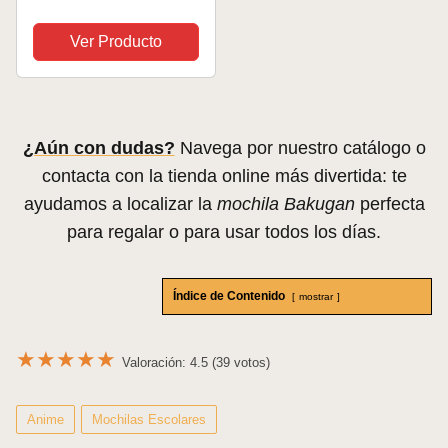
Figura de acción
Gigante Coleccionable
Ver Producto
y Personalizable y
Cartas de Intercambio,
Combine & Brawl,
Juguetes para niños
¿Aún con dudas?
Navega por nuestro catálogo o
y...
contacta con la tienda online más divertida: te
ayudamos a localizar la
mochila Bakugan
perfecta
para regalar o para usar todos los días.
Índice de Contenido
mostrar
★
★
★
★
★
Valoración: 4.5 (39 votos)
Anime
Mochilas Escolares