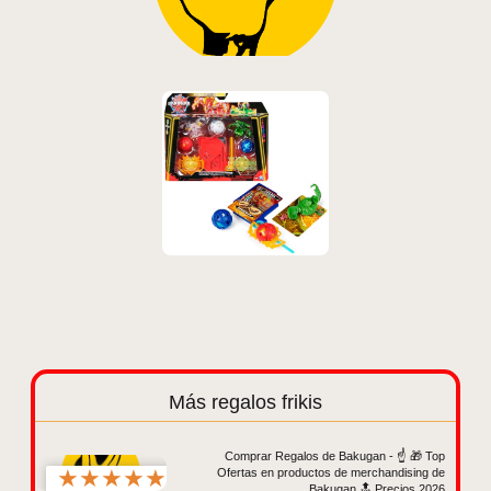
Más regalos frikis
Comprar Regalos de Bakugan - ☝️ 🎁 Top
★
★
★
★
★
Ofertas en productos de merchandising de
Bakugan 🔝 Precios 2026