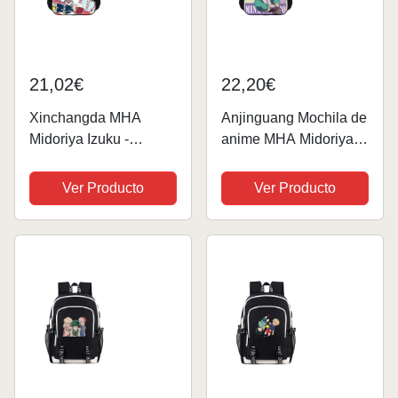
21,02€
22,20€
Xinchangda MHA
Anjinguang Mochila de
Midoriya Izuku -
anime MHA Midoriya
Mochila escolar de
Izuku Bakugo Katsuki,
anime Bakugō Katsuki
mochila escolar para
Ver Producto
Ver Producto
con impresión 3D,
niños, niñas,
bolsa de viaje, mochila
estudiantes, mochila
de lona para niños y
de viaje, laptop,
niñas, Tipo 5.,...
mochila de hombro,...