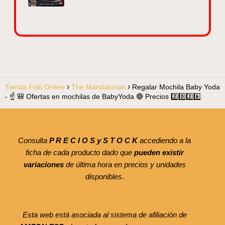
Tienda Friki Online
The Mandalorian
Regalar Mochila Baby Yoda
- ☝️ 🎒 Ofertas en mochilas de BabyYoda 🔴 Precios 2️⃣0️⃣2️⃣6️⃣
Consulta
P R E C I O S y S T O C K
accediendo a la
ficha de cada producto dado que
pueden existir
variaciones
de última hora en precios y unidades
disponibles
.
Esta web está asociada al sistema de afiliación de