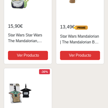
15,90€
13,49€
PRIME
PRIME
Star Wars Star Wars
Star Wars Mandalorian
The Mandalorian,
| The Mandalorian Bag
Mochila 3D Pequeña,
Clip 10 cm - Baby
26 x 31 cm, Capacidad
Yoda Peluche 100%
Ver Producto
Ver Producto
8.5 L, Azul/Verde
Poliéster - Peluche de
Yoda para niños a
Partir de 3 años, Ideal
-30%
para la...