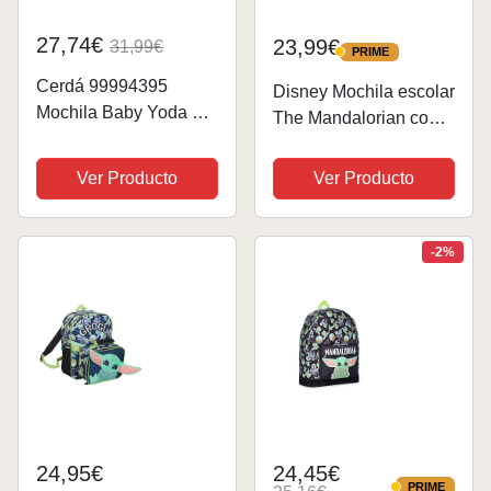
27,74€
23,99€
31,99€
PRIME
PRIME
Cerdá 99994395
Disney Mochila escolar
Mochila Baby Yoda 3D
The Mandalorian con
- Licencia Oficial Star
Baby Yoda - Mochila
Wars, Multicolor,
Infantil para Escuela,
Ver Producto
Ver Producto
Grande
Viajes y Deportes,
Regalos de Star Wars
(Verde Camuflaje)
-2%
24,95€
24,45€
PRIME
PRIME