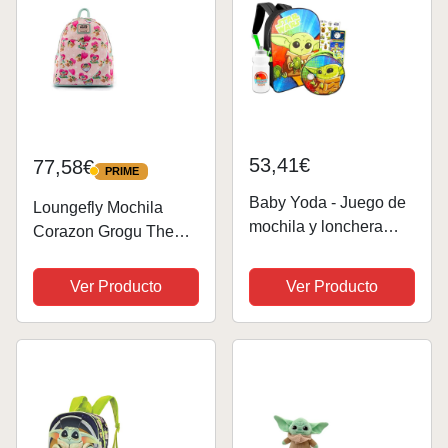
53,41€
77,58€
PRIME
PRIME
Baby Yoda - Juego de
Loungefly Mochila
mochila y lonchera
Corazon Grogu The
para niños, paquete
Mandalorian Star Wars
con mochila Baby
26cm, Juventud
Ver Producto
Ver Producto
Yoda de 16 pulgadas,
Unisex, Multicolor
bolsa de almuerzo de
(Multicolor), Talla única
Star Wars,
calcomanías, botella
de...