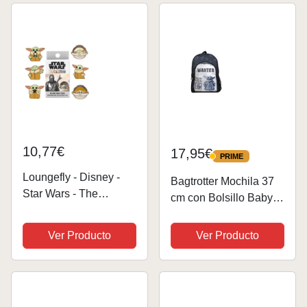
Yoda y R5-D4, Set de
Iniciación, Regalo
The...
10,77€
17,95€
PRIME
PRIME
Loungefly - Disney -
Bagtrotter Mochila 37
Star Wars - The
cm con Bolsillo Baby
Mandalorian - Grogu
Yoda Star Wars/The
(The Child, Baby Yoda)
Mandalorian Negro y
Ver Producto
Ver Producto
- Blind Enamel Pin
Beige
Purchase - The
Mandalorian Pins de
Esmalte- Broche...