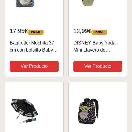
17,95€
12,99€
PRIME
PRIME
PRIME
PRIME
Bagtrotter Mochila 37
DISNEY Baby Yoda -
cm con bolsillo Baby
Mini Llavero de
Yoda Star Wars/The
Mochila Verde, Verde,
Mandalorian Azul y
Negro y Beige, Talla
Ver Producto
Ver Producto
Beige
única, Niño