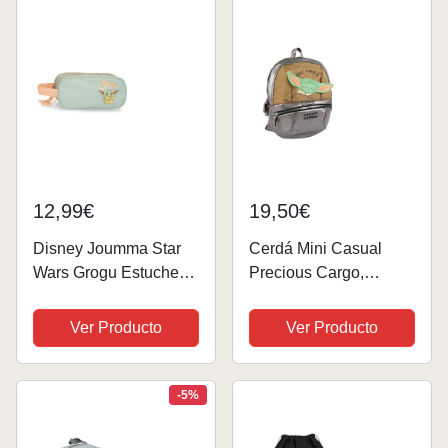
recomendada - 2 a 6
años
12,99€
19,50€
Disney Joumma Star
Cerdá Mini Casual
Wars Grogu Estuche
Precious Cargo,
Triple Verde 22x10x9
Mochila Yoda Child
cms Poliéster
The Mandalorian Star
Ver Producto
Ver Producto
Wars 35cm Niños,
Multicolor, 35
-5%