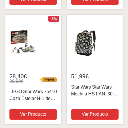
Accesorios, Juguete de
Azul
The Mandalorian para
niños a Partir de 3
-5%
años
28,40€
51,99€
PRIME
29,99€
PRIME
Star Wars Star Wars
LEGO Star Wars 75410
Mochila HS FAN, 30 x
Caza Estelar N-1 de
43 cm, Capacidad 22
Mando y Grogu
L, Grogu Multicolor
Maqueta de Juguete
Ver Producto
Ver Producto
con Figuras del
Mandaloriano, Baby