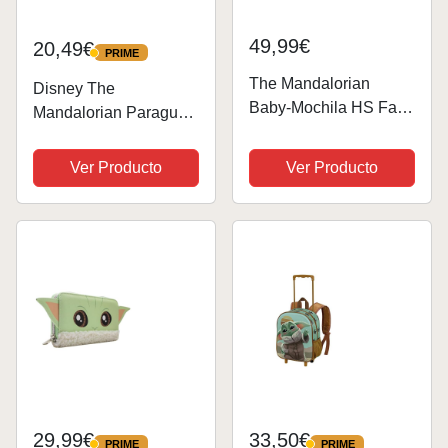
49,99€
20,49€
PRIME
PRIME
The Mandalorian
Disney The
Baby-Mochila HS Fan
Mandalorian Paraguas
2.0, Multicolor, 30 x 41
Plegable Automático
cm, Capacidad 22 L
Paraguas de Bolsillo
Ver Producto
Ver Producto
Adulto Chico
Adolescente Niños
Star Wars Baby Yoda
29,99€
33,50€
PRIME
PRIME