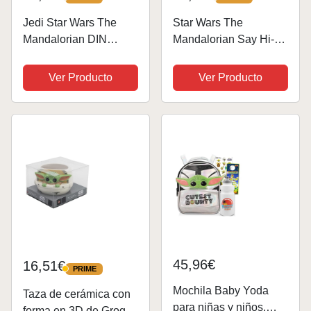
PRIME
PRIME
Jedi Star Wars The
Star Wars The
Mandalorian DIN
Mandalorian Say Hi-
Grogu Baby Yoda
Mochila 3D con
Cartera Clutch Bolsillo
Ruedas Pequeña,
Ver Producto
Ver Producto
para Monedas &
Verde, 26 x 34 cm,
Tarjetero, Verde
Capacidad 12.5 L
45,96€
16,51€
PRIME
PRIME
Mochila Baby Yoda
Taza de cerámica con
para niñas y niños,
forma en 3D de Grogu -