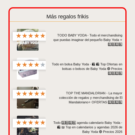
Más regalos frikis
★
★
★
★
★
TODO BABY YODA - Todo el merchandising
que puedas imaginar del pequeño Baby Yoda ⭐
2️⃣0️⃣2️⃣6️⃣
★
★
★
★
★
Todo en bolsa Baby Yoda - 🛍️ 🛍️ Top Ofertas en
bolsas o bolsos de Baby Yoda 🔵 Precios
2️⃣0️⃣2️⃣6️⃣
★
★
★
★
★
TOP THE MANDALORIAN - La mayor
colección de regalos y merchandising de El
Mandaloriano⭐ OFERTAS 2️⃣0️⃣2️⃣6️⃣
★
★
★
★
★
Todo 2️⃣0️⃣2️⃣6️⃣ agenda calendario Baby Yoda -
🛍️ 📖 Top en calendarios y agendas 2026 de
Baby Yoda 🔵 Precios 2026