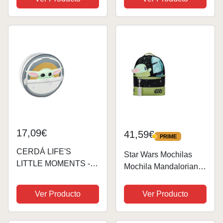
Poliéster 20,46L
Mochila Escolar Baby
Yoda, Mochila de
Viaje, Mochila
Deportiva
17,09€
41,59€
PRIME
PRIME
CERDÁ LIFE'S
Star Wars Mochilas
LITTLE MOMENTS -
Mochila Mandalorian E
Mochila infantil 3D de
Grogu | Mini Mochilas
The Mandalorian -
Mujer | One Size Negro
Ver Producto
Ver Producto
Licencia Oficial Disney,
Gris, Edad