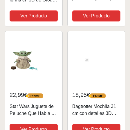
paquete con mochila
The Mandalorian
Baby Yoda de 12
Ver Producto
Ver Producto
pulgadas, botella de
agua, calcomanías y
más | Mini mochila de
Star Wars para...
22,99€
18,95€
PRIME
PRIME
PRIME
PRIME
Star Wars Juguete de
Bagtrotter Mochila 31
Peluche Que Habla de
cm con detalles 3D
El Niño Sonidos del
Baby Yoda Star
Personaje y
Wars/The Mandalorian
Ver Producto
Ver Producto