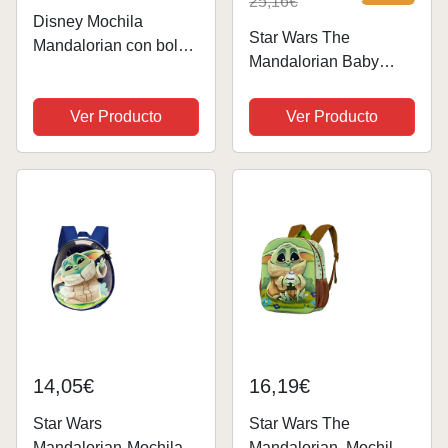
25,16€
Disney Mochila
Star Wars The
Mandalorian con bolsa
Mandalorian Baby
de almuerzo para
Yoda - Mochila para
niños GROGU Baby
niños, color negro y
Ver Producto
Ver Producto
Yoda a juego, verde,
verde, Negro, Talla
Taille unique
única
14,05€
16,19€
Star Wars
Star Wars The
Mandalorian-Mochila
Mandalorian, Mochila