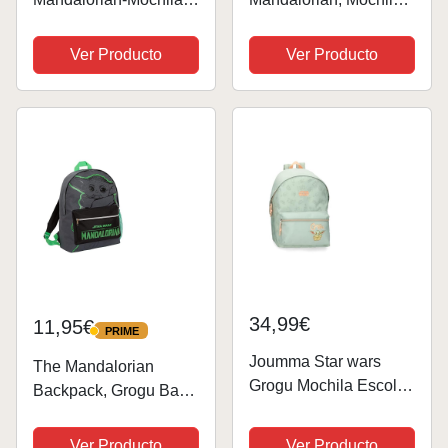
Eggy, 24 x 28 cm,
3D Pequeña, 26 x 31
Capacidad 6 L,
cm, Capacidad 8.5 L,
Ver Producto
Ver Producto
Multicolor Greeting
Verde/Marrón
34,99€
11,95€
PRIME
PRIME
Joumma Star wars
The Mandalorian
Grogu Mochila Escolar
Backpack, Grogu Bag
con Carro Verde
para Adultos,
31x44x15 cms
Adolescentes, niños,
Ver Producto
Ver Producto