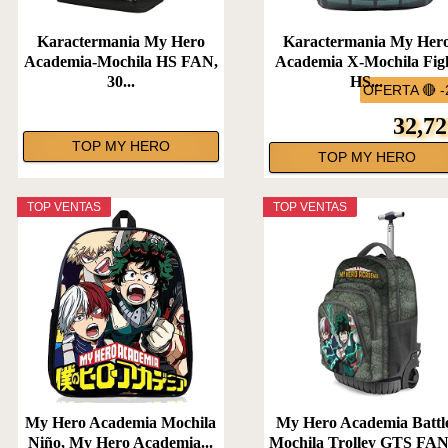
Karactermania My Hero
Karactermania My Her
Academia-Mochila HS FAN,
Academia X-Mochila Fig
30...
HS...
OFERTA 🔴 
32,72
TOP MY HERO
TOP MY HERO
TOP VENTAS
TOP VENTAS
My Hero Academia Mochila
My Hero Academia Battl
Niño, My Hero Academia...
Mochila Trolley GTS FAN,