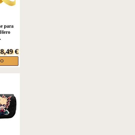
e para
 Hero
.
8,49 €
RO