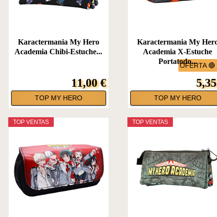
Karactermania My Hero
Karactermania My Her
Academia Chibi-Estuche...
Academia X-Estuche
Portatodo...
OFERTA 🔴
11,00 €
5,35
TOP MY HERO
TOP MY HERO
TOP VENTAS
TOP VENTAS