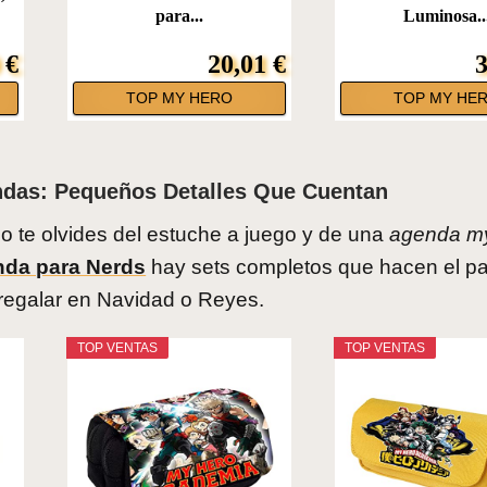
para...
Luminosa..
 €
20,01 €
3
TOP MY HERO
TOP MY HE
ndas: Pequeños Detalles Que Cuentan
no te olvides del estuche a juego y de una
agenda m
nda para Nerds
hay sets completos que hacen el p
 regalar en Navidad o Reyes.
TOP VENTAS
TOP VENTAS