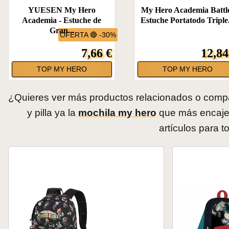
YUESEN My Hero
My Hero Academia Battl
Academia - Estuche de
Estuche Portatodo Triple.
Gran...
OFERTA 🔴 -30%
7,66 €
12,84
TOP MY HERO
TOP MY HERO
¿Quieres ver más productos relacionados o compa
y pilla ya la
mochila my hero
que más encaje c
artículos para t