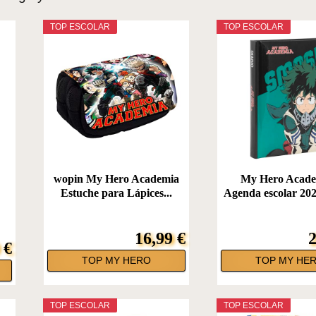
TOP ESCOLAR
TOP ESCOLAR
wopin My Hero Academia
My Hero Acade
Estuche para Lápices...
Agenda escolar 202
16,99 €
2
 €
TOP MY HERO
TOP MY HE
TOP ESCOLAR
TOP ESCOLAR