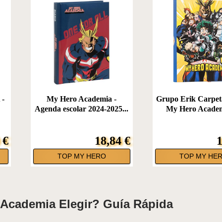
-
My Hero Academia -
Grupo Erik Carpet
Agenda escolar 2024-2025...
My Hero Academi
 €
18,84 €
1
TOP MY HERO
TOP MY HE
Academia Elegir? Guía Rápida