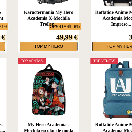
o
Karactermania My Hero
Roffatide Anime 
ht
Academia X-Mochila
Academia Moc
Trolley...
Impreso...
-21%
OFERTA 🔴 -6%
 €
49,99 €
3
TOP MY HERO
TOP MY HE
TOP VENTAS
TOP VENTAS
e-
My Hero Academia -
Roffatide Anime 
...
Mochila escolar de moda
Academia Moc