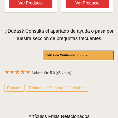
toalla con capucha
Ver Producto
Ver Producto
para niña, talla única,
traje de baño para
niños, toalla de baño
infantil con...
¿Dudas? Consulta el apartado de ayuda o pasa por
nuestra sección de preguntas frecuentes.
Índice de Contenido
mostrar
★
★
★
★
★
Valoración: 5.0 (45 votos)
Disfraces
Disfraces de Personajes Fantásticos
Artículos Frikis Relacionados