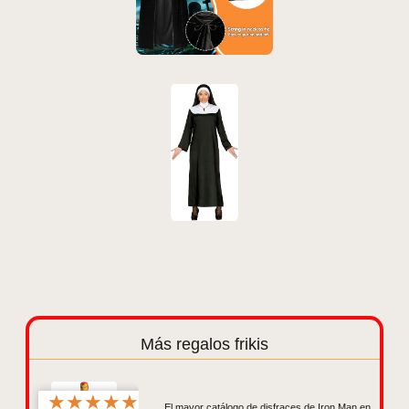
Más regalos frikis
★
★
★
★
★
El mayor catálogo de disfraces de Iron Man en