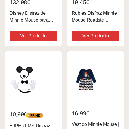
132,98€
19,45€
Disney Disfraz de
Rubies Disfraz Minnie
Minnie Mouse para
Mouse Roadste
beb de 6 a 12 meses,
Classic Inf Multicolor, S
color rosa
(3-4 años) 640906-S
Ver Producto
Ver Producto
16,99€
10,99€
PRIME
PRIME
Vestido Minnie Mouse |
BJPERFMS Disfraz