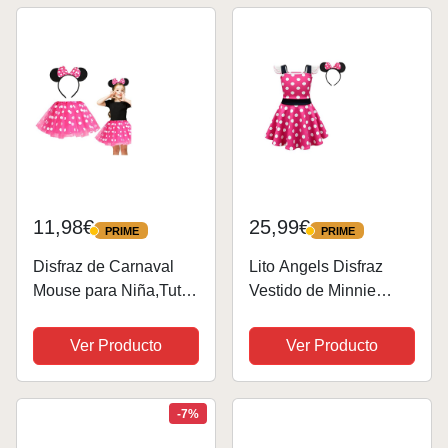
Navidad Talla 10-11
años, Lunares Rojos
11,98€
25,99€
PRIME
PRIME
PRIME
PRIME
Disfraz de Carnaval
Lito Angels Disfraz
Mouse para Niña,Tutu
Vestido de Minnie
Falda con Orejas de
Mouse con Aro de Pelo
Ratón Aro de Pelo，
Orejas de Ratón para
Ver Producto
Ver Producto
Bebé Chicas Disfraz
Niñas Talla 5-6 años, A
de Ratón,Conjunto de
- Lunares Rosa Fuerte
Disfraz para Carnaval
-7%
Halloween...