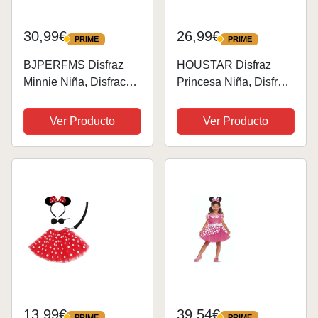
30,99€
26,99€
PRIME
PRIME
PRIME
PRIME
BJPERFMS Disfraz
HOUSTAR Disfraz
Minnie Niña, Disfraces
Princesa Niña, Disfraz
de Minnie, Vestido de
Niñas con Bolsa
Princesa Tutú con
Orejas Ratón, Juego
Ver Producto
Ver Producto
Lunares, Orejas
De Collar, Niños Bebé
Minnie, para Fiesta
Niña Polka Dot
Cumpleaños,
Bowknot Vestido Tutu
Carnaval, para 3-4
para Cumpleaños
Años Niñas
Fiesta...
13,99€
39,54€
PRIME
PRIME