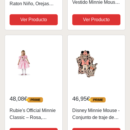
Vestido Minnie Mouse
Raton Niño, Orejas
Niña | Vestido de
Mickey, Orejas Minnie,
Manga Larga para
5 Piezas Diademas
Ver Producto
Ver Producto
niñas | Edades de 18
Orejas de Ratón,
Meses a 8 años | Azul |
Minnie Costume
3-4 Años
Mouse, Mouse
Diadema, Orejas Mini
Mouse,...
48,08€
46,95€
PRIME
PRIME
PRIME
PRIME
Rubie's Official Minnie
Disney Minnie Mouse -
Classic – Rosa,
Conjunto de traje de
pequeño
baño y poncho de