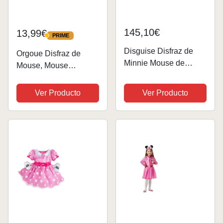
145,10€
13,99€
PRIME
PRIME
Disguise Disfraz de
Orgoue Disfraz de
Minnie Mouse de
Mouse, Mouse
Disney para mujer,
Costume Señoras
color morado, talla M
Niños Mouse Costume
Ver Producto
Ver Producto
(8-10)
Adulto Con Tutú De
Puntos Rojos,
Diadema Con Orejas
De Ratón Y Nariz De
Ratón Para...