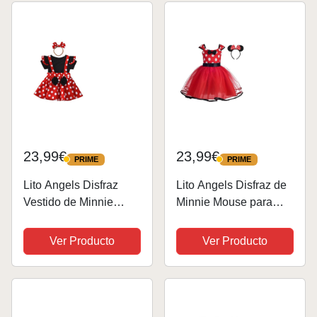
23,99€
23,99€
PRIME
PRIME
PRIME
PRIME
Lito Angels Disfraz
Lito Angels Disfraz de
Vestido de Minnie
Minnie Mouse para
Mouse con Diadema
Niña con Orejas de
para Niñas Pequeñas
Ratón Aro de Pelo,
Ver Producto
Ver Producto
Talla 2-3 años, Lunares
Vestido de Tul con
Rojos
Lunares, Talla 3-4
años, Rojo