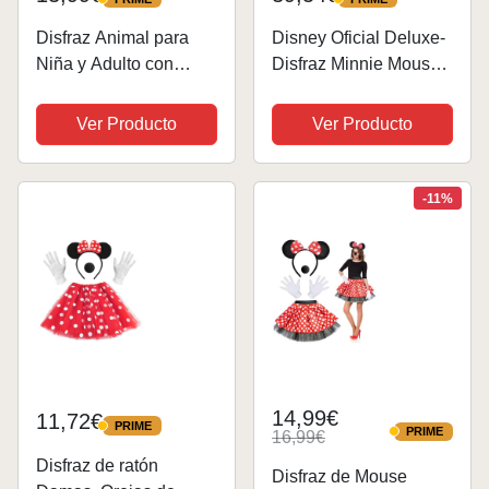
PRIME
PRIME
Disfraz Animal para
Disney Oficial Deluxe-
Niña y Adulto con
Disfraz Minnie Mouse
Diadema Cola de
Niña Rosa, Disfraces
Animal Pajarita y Falda
Minnie Mouse Niña,
Ver Producto
Ver Producto
Tutu, Disfraz de
Vestido Minnie Mouse
Animales para
Niña, Disfraz Mini
Carnaval 4pcs (40CM
Mouse Niña, Disfraz
-11%
TUTU
Carnaval Niña...
ADOLESCENTE/ADU
LTO,...
14,99€
11,72€
PRIME
PRIME
PRIME
16,99€
PRIME
Disfraz de ratón
Disfraz de Mouse