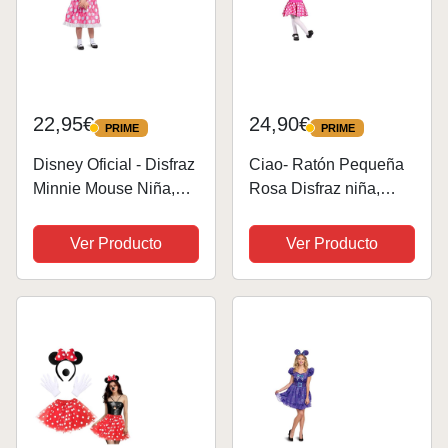
22,95€
24,90€
PRIME
PRIME
PRIME
PRIME
Disney Oficial - Disfraz
Ciao- Ratón Pequeña
Minnie Mouse Niña,
Rosa Disfraz niña,
Disfraz Mini Mouse
Multicolor, 4-6 años
Niña, Orejas Minnie
(61398.4-6)
Ver Producto
Ver Producto
Mouse Niña, Vestido
Minnie Mouse Niña,
Disfraz Raton Niña,
Disfraz...