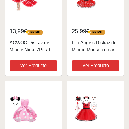
13,99€
25,99€
PRIME
PRIME
PRIME
PRIME
ACWOO Disfraz de
Lito Angels Disfraz de
Minnie Niña, 7Pcs Tutu
Minnie Mouse con aro
de Lunares de
de pelo con orejas de
Princesa con Diadema
ratón para niña Vestido
Ver Producto
Ver Producto
de Orejas de Ratón,
de falda de tutu de
Guantes, Pajarita,
danza de lunares rojos
Nariz, Cola, Minnie
Talla 2 a 3 años
Disfraces para Fiesta...