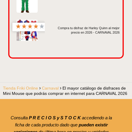
★
★
★
★
★
Compra tu disfraz de Harley Quinn al mejor
precio en 2026 - CARNAVAL 2026
Tienda Friki Online
Carnaval
El mayor catálogo de disfraces de
Mini Mouse que podrás comprar en internet para CARNAVAL 2026
Consulta
P R E C I O S y S T O C K
accediendo a la
ficha de cada producto dado que
pueden existir
variaciones
de última hora en precios y unidades