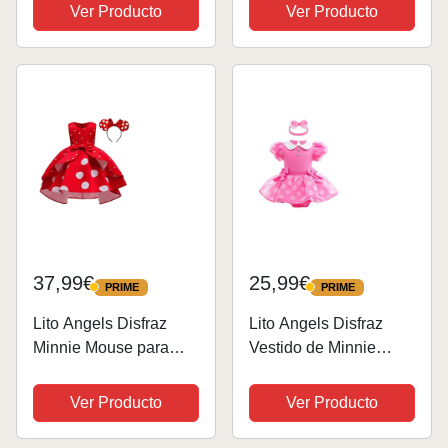
(LIRAGRAM 361-
Lunares Blancos +
Ver Producto
Ver Producto
129399MEU_0192995
Diadema Orejas Ratón
138889)
+ Guantes + Nariz
Carnaval Tema
Cosplay Fiesta
Halloween Mujer...
37,99€
25,99€
PRIME
PRIME
PRIME
PRIME
Lito Angels Disfraz
Lito Angels Disfraz
Minnie Mouse para
Vestido de Minnie
Niña con Orejas de
Mouse con Diadema
Ratón Aro de Pelo,
para Bebe Niña Talla
Ver Producto
Ver Producto
Vestido de Fiesta de
18-24 Meses, Rosa
Cumpleaños y
Caliente