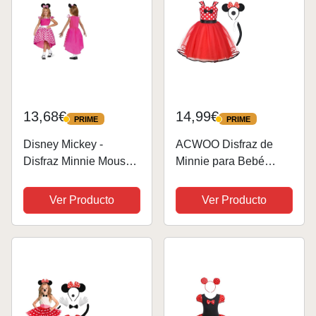
13,68€
14,99€
PRIME
PRIME
PRIME
PRIME
Disney Mickey -
ACWOO Disfraz de
Disfraz Minnie Mouse
Minnie para Bebé
Oficial - Incluye Disfraz
Niña, 4Pcs Vestido de
y Diadema con orejas -
Lunares de Princesa
Ver Producto
Ver Producto
Talla S (4-6 Años)
con Orejas de Ratón
Aro de Pelo, Traje
Princesa Fiesta
Minnie, Minnie
Disfraces...