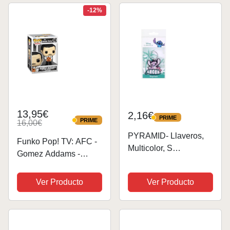
Inspirado en la
-12%
película, +4 años...
13,95€
2,16€
PRIME
PRIME
PRIME
16,00€
PRIME
PYRAMID- Llaveros,
Funko Pop! TV: AFC -
Multicolor, S
Gomez Addams -
(RK39337C)
Addams Family
Classic TV - Figura de
Ver Producto
Ver Producto
Vinilo Coleccionable -
Idea de Regalo-
Mercancia Oficial -
Juguetes para Niños