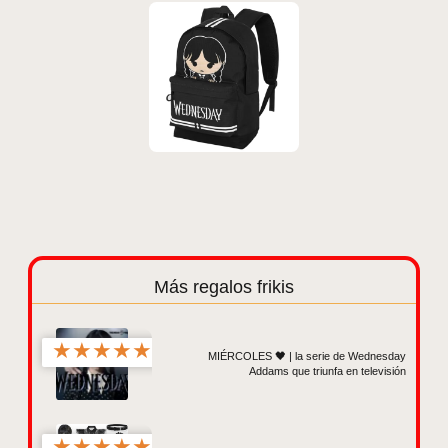
Más regalos frikis
★
★
★
★
★
MIÉRCOLES 🖤 | la serie de Wednesday
Addams que triunfa en televisión
★
★
★
★
★