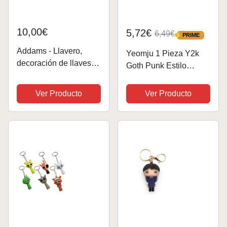
10,00€
5,72€
6,49€
PRIME
PRIME
Addams - Llavero,
Yeomju 1 Pieza Y2k
decoración de llaves,
Goth Punk Estilo
adorno colgante,
Negro Llavero
llavero de anime para
Colgante De Cuentas
Ver Producto
Ver Producto
llaves, tarjetas,
Con Diseños De
accesorios de llavero,
Estrella, Araña Y
1, Talla única
Telaraña, Regalo
Unisex Para Festivales