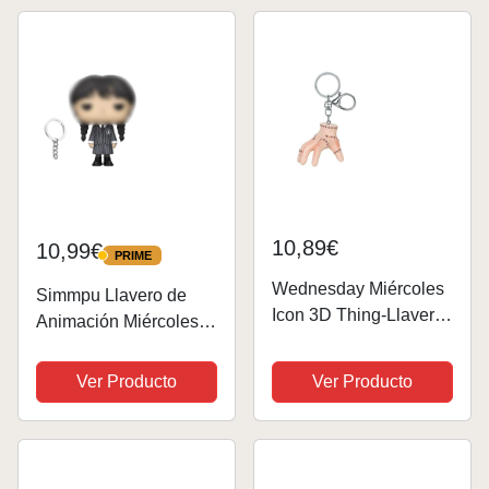
Parca de
Halloween,Llavero de
Metal,para
Mujeres,Hombres y...
10,89€
10,99€
PRIME
PRIME
Wednesday Miércoles
Simmpu Llavero de
Icon 3D Thing-Llavero
Animación Miércoles
Icon, Hueso, 5 x 6 cm
Llavero,Televisión El
Llavero de la Familia,
Ver Producto
Ver Producto
Llavero 2D Acrílico
Miércoles,Película
Periféricos
Cumpleaños Regalos