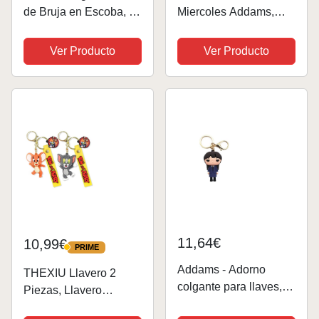
de Bruja en Escoba, 2
Miercoles Addams,
piezas, Metal, Plata,
Mano Cosa Miércoles,
Unisex, Regalo
Portalápices de
Ver Producto
Ver Producto
Escritorio, Mano de la
Familia Addams,
Addams Hand Figura,
Modelo de la Mano
Cosplay...
11,64€
10,99€
PRIME
PRIME
Addams - Adorno
THEXIU Llavero 2
colgante para llaves,
Piezas, Llavero
llavero de Addams,
Animados, Colgante