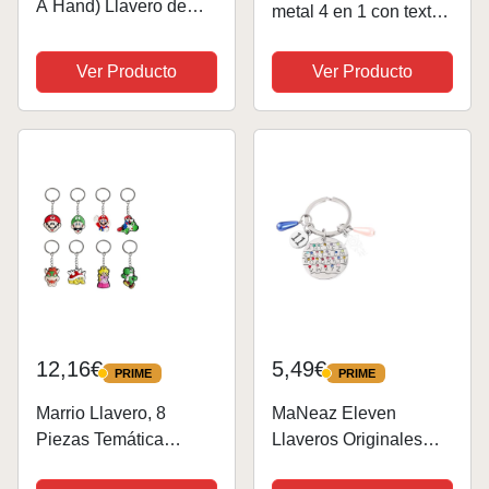
A Hand) Llavero de
metal 4 en 1 con texto
PVC, morado/negro,
en inglés "Addams I'm
pequeño,
Not Perky" para
Ver Producto
Ver Producto
Púrpura/Negro, S
mascotas, diseño de
calavera y corazón,
colección de
accesorios para
cosplay,...
12,16€
5,49€
PRIME
PRIME
PRIME
PRIME
Marrio Llavero, 8
MaNeaz Eleven
Piezas Temática
Llaveros Originales
Llavero, Llaveros de
Llavero Creatividad