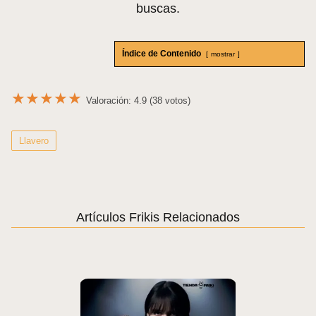
buscas.
Índice de Contenido
mostrar
★
★
★
★
★
Valoración: 4.9 (38 votos)
Llavero
Artículos Frikis Relacionados