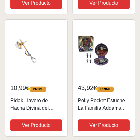
PVC para Niños y
Carta Llavero Apto
Ver Producto
Ver Producto
Adultos Para regalos
Para Aficionados Al
de fiesta
Cine Y La Televisión
10,99€
43,92€
PRIME
PRIME
PRIME
PRIME
Pidak Llavero de
Polly Pocket Estuche
Hacha Divina del
La Familia Addams
Tesoro Santo - Tienda
con 4 Mini muñecos, la
de 10 cm
Figura de Cosa y 10
Ver Producto
Ver Producto
Accesorios, Juguete
para coleccionistas