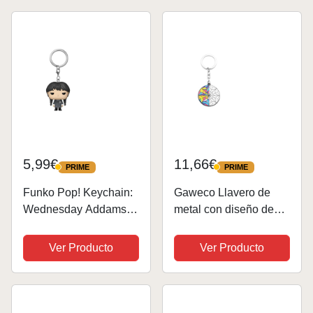
5,99€
11,66€
PRIME
PRIME
PRIME
PRIME
Funko Pop! Keychain:
Gaweco Llavero de
Wednesday Addams -
metal con diseño de
Wednesday Addams -
Addams, colección de
Merlina - Minifigura de
accesorios de cosplay,
Ver Producto
Ver Producto
Vinilo Coleccionable
Multicolor, 44mm
Llavero Original -
Relleno de Calcetines
- Idea de...