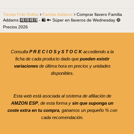
Tienda Friki Online
Familia Addams
Comprar llavero Familia
Addams 2️⃣0️⃣2️⃣6️⃣ - 🛍️ 🔑 Súper en llaveros de Wednesday 🔵
Precios 2026
Consulta
P R E C I O S y S T O C K
accediendo a la
ficha de cada producto dado que
pueden existir
variaciones
de última hora en precios y unidades
disponibles
.
Esta web está asociada al sistema de afiliación de
AMZON ESP
, de esta forma y
sin que suponga un
coste extra en tu compra
, ganamos un pequeño % con
cada recomendación.