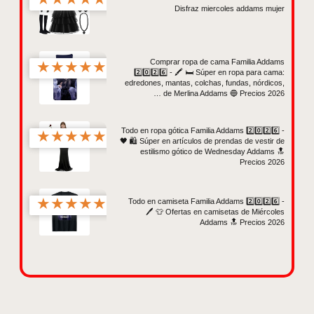
Disfraz miercoles addams mujer
Comprar ropa de cama Familia Addams
★
★
★
★
★
2️⃣0️⃣2️⃣6️⃣ - 🖍️ 🛏️ Súper en ropa para cama:
edredones, mantas, colchas, fundas, nórdicos,
… de Merlina Addams 🔵 Precios 2026
Todo en ropa gótica Familia Addams 2️⃣0️⃣2️⃣6️⃣ -
★
★
★
★
★
🖤 🛍️ Súper en artículos de prendas de vestir de
estilismo gótico de Wednesday Addams 🔝
Precios 2026
★
★
★
★
★
Todo en camiseta Familia Addams 2️⃣0️⃣2️⃣6️⃣ -
🖊️ 👕 Ofertas en camisetas de Miércoles
Addams 🔝 Precios 2026