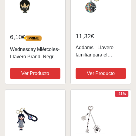
11,32€
6,10€
PRIME
PRIME
Addams - Llavero
Wednesday Miércoles-
familiar para el
Llavero Brand, Negro
miércoles, Multicolor
Chibi
Ver Producto
Ver Producto
-11%