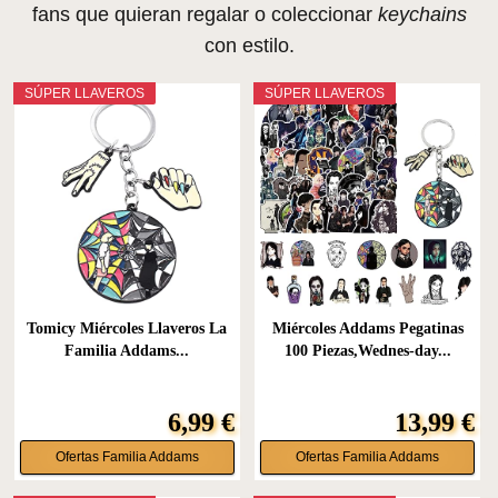
fans que quieran regalar o coleccionar
keychains
con estilo.
SÚPER LLAVEROS
SÚPER LLAVEROS
Tomicy Miércoles Llaveros La
Miércoles Addams Pegatinas
Familia Addams...
100 Piezas,Wednes-day...
6,99 €
13,99 €
Ofertas Familia Addams
Ofertas Familia Addams