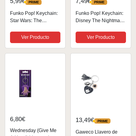
5,99€
7,49€
PRIME
PRIME
PRIME
PRIME
Funko Pop! Keychain:
Funko Pop! Keychain:
Star Wars: The
Disney The Nightmare
Mandalorian S9 -
Before Christmas -
Grogu (The Child,
Jack Skellington -
Ver Producto
Ver Producto
Baby Yoda) - Minifigura
(scary Face) -
de Vinilo
Minifigura de Vinilo
Coleccionable Llavero
Coleccionable Llavero
Original - Relleno de...
Original - Relleno...
6,80€
13,49€
PRIME
PRIME
Wednesday (Give Me
Gaweco Llavero de