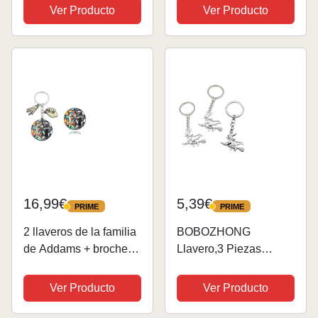
llavero de dibujos
Temático, Keychain
Ver Producto
Ver Producto
animados para llaves,
para Niños, Regalos
tarjetas, accesorios de
de Fiesta de
llavero (1, talla única),
Cumpleaños, Fiesta de
1, Talla...
Cumpleaños de Niños
y Niñas
16,99€
5,39€
PRIME
PRIME
PRIME
PRIME
2 llaveros de la familia
BOBOZHONG
de Addams + broche
Llavero,3 Piezas
de aleación, insignia
Llavero de Bruja en
de cosplay, colección
Escoba,Amuleto de la
Ver Producto
Ver Producto
de joyas, 40mm, Metal
Suerte de
Metal,Llavero de la