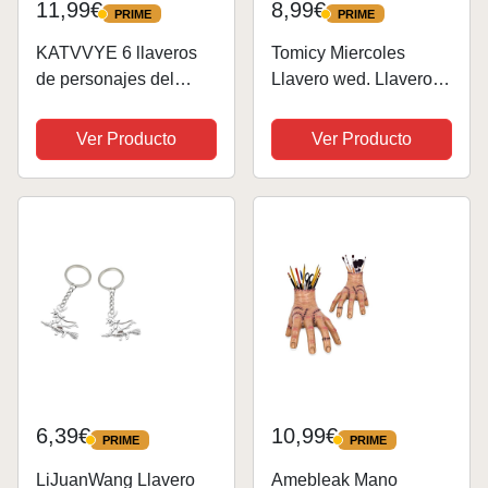
11,99€
8,99€
PRIME
PRIME
PRIME
PRIME
KATVVYE 6 llaveros
Tomicy Miercoles
de personajes del
Llavero wed. Llavero
juego Sprunki, llavero
de Dibujos,Silicone
de dibujos animados,
Llavero de Figura
Ver Producto
Ver Producto
bonito llavero con
Bolsa Colgante
colgante de silicona,
Llavero de Coche para
adecuado para niños y
Fan Niños,Película
adultos,...
Periféricos
Cumpleaños...
6,39€
10,99€
PRIME
PRIME
PRIME
PRIME
LiJuanWang Llavero
Amebleak Mano