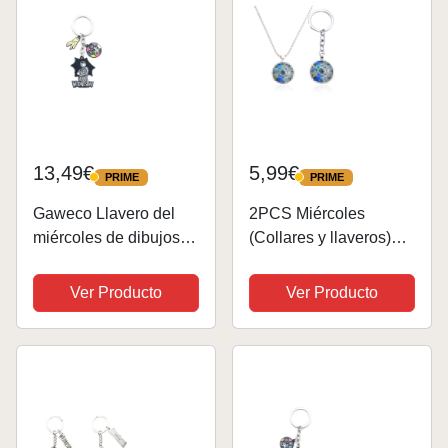
Para...
13,49€
5,99€
PRIME
PRIME
PRIME
PRIME
Gaweco Llavero del
2PCS Miércoles
miércoles de dibujos
(Collares y llaveros)
animados de Addams,
Miércoles Mercoledì
llavero de metal,
Collar Colgante
Ver Producto
Ver Producto
colección de
Miércoles Mercoledì
accesorios para
Joyería De Las
cosplay, Multicolor,
Mujeres Collar
44mm
Personalizado De Las
Mujeres...