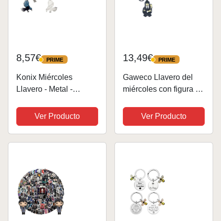
8,57€
13,49€
PRIME
PRIME
PRIME
PRIME
Konix Miércoles
Gaweco Llavero del
Llavero - Metal -
miércoles con figura de
Diseño Cuervo - Azul y
dibujos animados de
negro
Addams, llavero de
Ver Producto
Ver Producto
metal para cosplay,
colección de
accesorios, Multicolor,
48mm