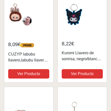
y...
8,22€
8,09€
PRIME
PRIME
Kuromi Llavero de
CUZYP labubu
sonrisa, negro/blanco,
llavero,labubu llavero
55 x 40mm
original llavero de
monstruo Labubu, para
Ver Producto
Ver Producto
niñas y niños, 10 cm