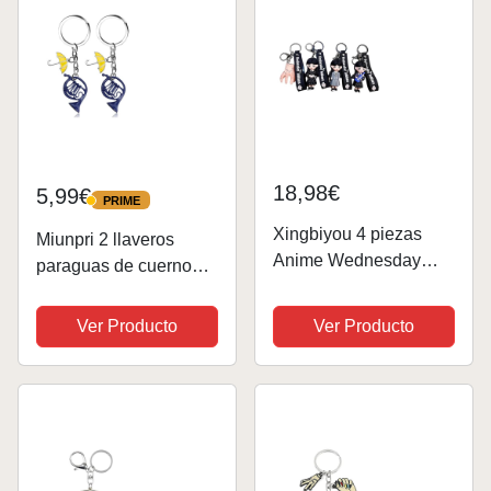
18,98€
5,99€
PRIME
PRIME
Xingbiyou 4 piezas
Miunpri 2 llaveros
Anime Wednesday
paraguas de cuerno
Addams Llavero
azul esmaltado llavero
Set,Auto Llavero Bolsa
de cuerno francés,
Ver Producto
Ver Producto
Colgante, indefinido,
How I Met Your Mother,
undefinded
apto como llavero,
regalo, cumpleaños
para los padres,...