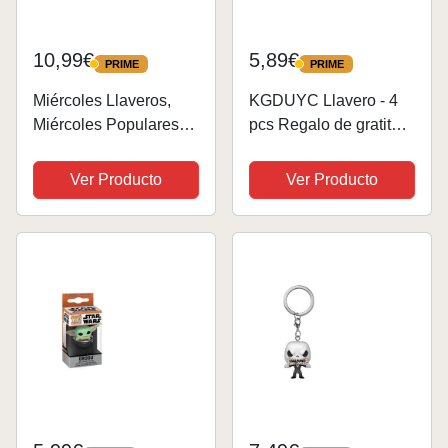
10,99€
5,89€
PRIME
PRIME
PRIME
PRIME
Miércoles Llaveros,
KGDUYC Llavero - 4
Miércoles Populares
pcs Regalo de gratitud,
Figura Muñecas Fan
Llavero de abeja
Juguete
pequeña,llaveros de
Ver Producto
Ver Producto
Regalos,Adaams
agradecimiento,Llaver
Miércoles Programa
o de acero inoxidable,
De Televisión
Regalo de despedida
Pegatinas, Divertido
para...
Miércoles Garabato...