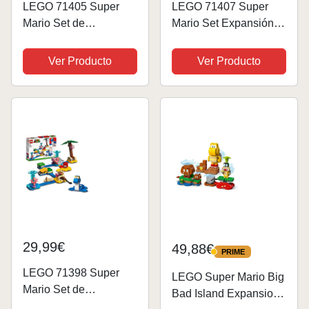
LEGO 71405 Super
LEGO 71407 Super
Mario Set de
Mario Set Expansión:
Expansão, As
Torre Hielo y Traje
pranchas das
Peach Felina, Juego
Ver Producto
Ver Producto
Carracitas
Construcción Mario
Bros, Castillo Juguete
y Minifiguras Toad,
Regalo...
29,99€
49,88€
PRIME
PRIME
LEGO 71398 Super
LEGO Super Mario Big
Mario Set de
Bad Island Expansion
Expansión: Costa de