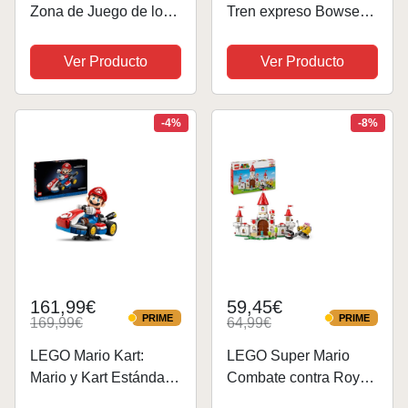
Zona de Juego de los
Tren expreso Bowser -
Goombas
Juguete Interactivo xon
Coleccionable de
2 Estaciones y 6
Ver Producto
Ver Producto
Nintendo, Juego
Figuras Inc. Hermano
Creativo con Balancín,
Martillo y 2 Goombas -
3 Figuras de
Regalo Gamer para
-4%
-8%
Personajes del
Niños y...
Videojuego, Regalo
para...
161,99€
59,45€
PRIME
PRIME
169,99€
64,99€
PRIME
PRIME
LEGO Mario Kart:
LEGO Super Mario
Mario y Kart Estándar -
Combate contra Roy
Maqueta de Coche
en el Castillo de Peach