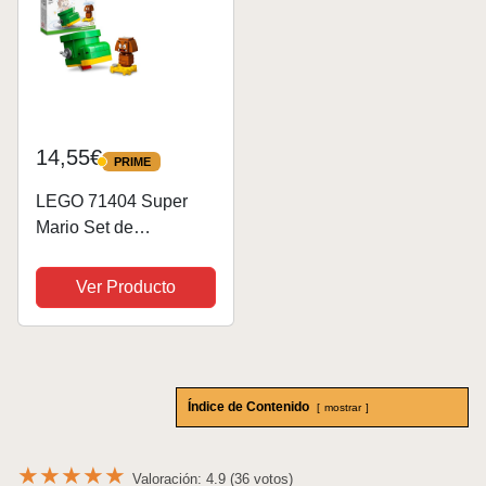
14,55€
PRIME
PRIME
LEGO 71404 Super
Mario Set de
Expansión: Zapato
Goomba, Juguete de
Ver Producto
Construcción,
Combinar con Pack
Inicial, Luigi o Peach,
Coleccionable Mario
Índice de Contenido
Bros, Regalo...
mostrar
★
★
★
★
★
Valoración: 4.9 (36 votos)