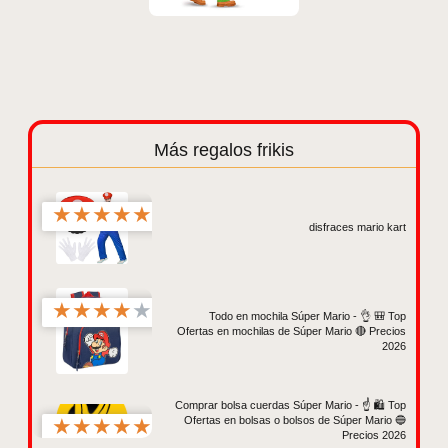
Más regalos frikis
★
★
★
★
★
disfraces mario kart
★
★
★
★
★
Todo en mochila Súper Mario - 👌 🎒 Top
Ofertas en mochilas de Súper Mario 🔴 Precios
2026
Comprar bolsa cuerdas Súper Mario - ☝️ 🛍️ Top
★
★
★
★
★
Ofertas en bolsas o bolsos de Súper Mario 🔵
Precios 2026