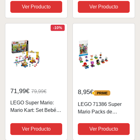
para Adultos con
Juguete de
Ver Producto
Ver Producto
Figura Articulada - Set
Construcción con
Nintendo para
Minifiguras de
Aficionados al
Personajes Nintendo,
-10%
Videojuego - Regalo
Regalo para Niñas,
Gamer 72037
Niños y Gamers...
71,99€
8,95€
79,99€
PRIME
PRIME
LEGO Super Mario:
LEGO 71386 Super
Mario Kart: Set Bebé
Mario Packs de
Peach y Grand Prix,
Personajes: Edición 2,
Pista de Carreras y
Juguete
Ver Producto
Ver Producto
Figuras (Toad, Lakitu,
Coleccionable, 1