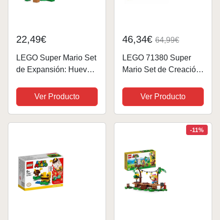
22,49€
46,34€
64,99€
LEGO Super Mario Set
LEGO 71380 Super
de Expansión: Huevo
Mario Set de Creación:
de Yoshi en el Bosque
Tu Propia Aventura,
Set de Juguete
Juguete de
Ver Producto
Ver Producto
Coleccionable con 2
Construcción para
Personajes del
Niños +6 años con 4
Videojuego para
Mini Figuras
-11%
Construir, Regalo
para...