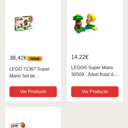
Goomba y Disfraz para
Combinar con Pack
Figura Interactiva,
Inicial
Regalo...
14,22€
38,42€
PRIME
PRIME
LEGO® Super Mario
LEGO 71367 Super
30509 - Árbol frutal de
Mario Set de
Yoshi amarillo
Expansión: Casa de
Mario y Yoshi
Ver Producto
Ver Producto