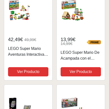
42,49€
13,99€
49,99€
PRIME
14,99€
PRIME
LEGO Super Mario
LEGO Super Mario De
Aventuras Interactivas
Acampada con el
Mario con Figuras de
Capitán Toad - Juego
Personajes,
Interactivo con 3
Ver Producto
Ver Producto
Minihelikoopa de
Figuras Inc. Goomba -
Bowsy, Yoshi de
Tienda de Campaña y
Juguete, Regalo
Puente Que Se
Gamer para Niños,
Derrumba - Regalo
Niñas y Fans del...
Gamer...