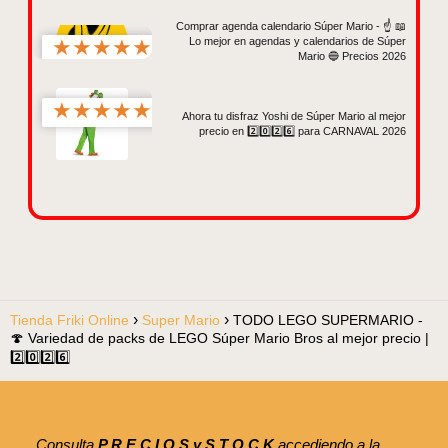
Comprar agenda calendario Súper Mario - ☝️ 📖
★
★
★
★
★
Lo mejor en agendas y calendarios de Súper
Mario 🔵 Precios 2026
★
★
★
★
★
Ahora tu disfraz Yoshi de Súper Mario al mejor
precio en 2️⃣0️⃣2️⃣6️⃣ para CARNAVAL 2026
Tienda Friki Online
Super Mario
TODO LEGO SUPERMARIO -
🍄 Variedad de packs de LEGO Súper Mario Bros al mejor precio |
2️⃣0️⃣2️⃣6️⃣
Consulta
P R E C I O S y S T O C K
accediendo a la