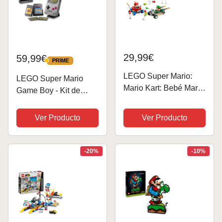
29,99€
59,99€
PRIME
PRIME
LEGO Super Mario:
LEGO Super Mario
Mario Kart: Bebé Mario
Game Boy - Kit de
vs. Bebé Luigi Juguete
Maquetas para Adultos
de Construcción y 2
con 2 Cartuchos de
Ver Producto
Ver Producto
Figuras de Personajes
Videojuegos Inc.
de Videojuego
Zelda: Link's
Nintendo, 2 Coches de
Awakening y Super
-20%
-10%
Carreras,...
Mario Land - Regalo
Retro de...