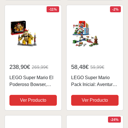
Bebé Peach y Lemmy),
Unidad (Elegido al
Moto de Juguete,
Azar)
-11%
-2%
Regalo de...
238,90€
58,48€
269,99€
59,99€
LEGO Super Mario El
LEGO Super Mario
Poderoso Bowser,
Pack Inicial: Aventuras
Maqueta 3D para
con Mario Bros con
Construir, Figura
Figuras Interactivas,
Ver Producto
Ver Producto
Articulada, Casa
Juguete de
Decoración,
Construcción del
Coleccionable Mario
Videojuego, Idea de
-24%
Bros, Idea de Regalo
Regalo de Colección