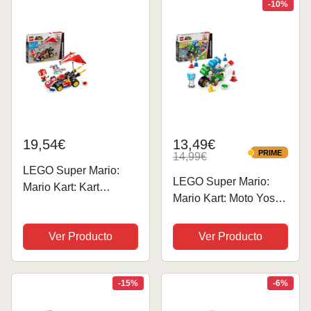
-10%
19,54€
13,49€
PRIME
14,99€
PRIME
LEGO Super Mario:
LEGO Super Mario:
Mario Kart: Kart
Mario Kart: Moto Yoshi
Estándar Coche de
de Juguete, Regalo
Carreras de Juguete,
Gamer de Nintendo
Ver Producto
Ver Producto
Juego Infantil para
para Niños y Niñas de
Colección del
7 Años o Más, Figura
Videojuego Nintendo,
del Personaje Yoshi
-15%
-6%
Figura de Toad,
Azul con...
Regalo Gamer...