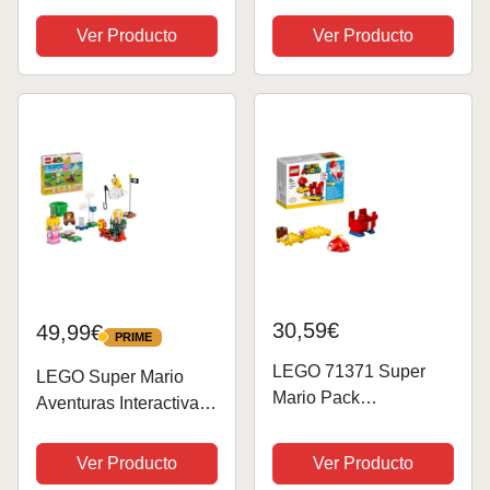
Set 71412 Kit de
Dorrie, a partir de 6
construcción; juguete
Ver Producto
Ver Producto
años
coleccionable para
niños de 7 años en
adelante (354 piezas)
30,59€
49,99€
PRIME
PRIME
LEGO 71371 Super
LEGO Super Mario
Mario Pack
Aventuras Interactivas
Potenciador: Mario
Peach Juguete de
Helicóptero Juguete de
Construcción Infantil
Ver Producto
Ver Producto
Construcción
del Videojuego de