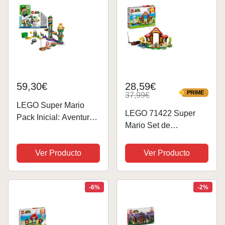
para Adultos 71411
para...
59,30€
28,59€
PRIME
37,99€
PRIME
LEGO Super Mario
LEGO 71422 Super
Pack Inicial: Aventuras
Mario Set de
con Luigi, Juguete de
Expansión Picnic en
Construcción Mario
Casa de Mario
Ver Producto
Ver Producto
Bros con Minifigura
(71422), Juguete para
Interactiva, Regalos
Construir con Figura
para Niños y Niñas de
de Yoshi Amarillo, para
-6%
-2%
6 Años o Más...
Combinar con el
Pack...