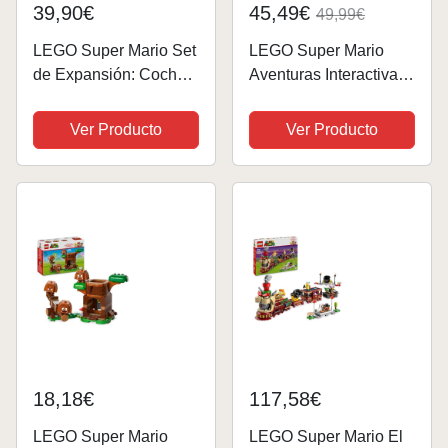
39,90€
45,49€
49,99€
LEGO Super Mario Set
LEGO Super Mario
de Expansión: Coche
Aventuras Interactivas
Monstruoso de Bowser
Luigi Juguete de
Juguete Coleccionable
Construcción del
Ver Producto
Ver Producto
con Figura del
Videojuego, Regalo
Personaje del
Gamer de Nintendo
Videojuego, Regalo
para Niños y Niñas de
para Niños, Niñas y...
6 Años o Más, Figura
de...
18,18€
117,58€
LEGO Super Mario
LEGO Super Mario El