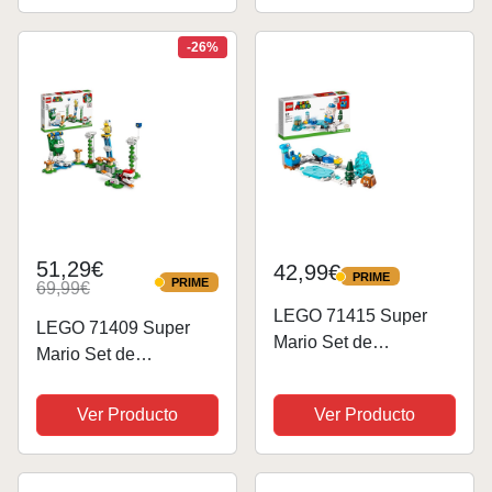
Nintendo, Figura de
Toad Amarillo, Regalo
-26%
Gamer para Niñas y...
51,29€
42,99€
PRIME
PRIME
PRIME
69,99€
PRIME
LEGO 71415 Super
LEGO 71409 Super
Mario Set de
Mario Set de
Expansión: Traje de
Expansión: Desafío en
Mario de Hielo y
Las Nubes del Gran
Ver Producto
Ver Producto
Mundo Helado,
Spike, Juguete Mario
Juguete de
Bros de Construcción,
Construcción con
Coleccionable,