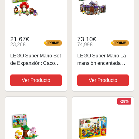
21,67€
73,10€
PRIME
PRIME
23,26€
74,99€
PRIME
PRIME
LEGO Super Mario Set
LEGO Super Mario La
de Expansión: Caco
mansión encantada del
Gazapo en la Tienda
Rey Boo Juguete
de Toad Juguete
Coleccionable de
Ver Producto
Ver Producto
Coleccionable con 2
Nintendo con Figura
Personajes de
de Bebé Yoshi, Regalo
Videojuego
Gamer para Niños y
-28%
Construibles, Regalo
Niñas de 8 Años o
para Niños,...
Más...