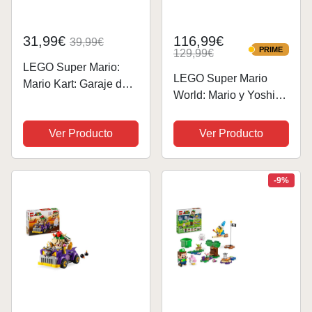
31,99€
116,99€
39,99€
PRIME
129,99€
PRIME
LEGO Super Mario:
LEGO Super Mario
Mario Kart: Garaje de
World: Mario y Yoshi
Toad Juguete de
Kit de Maquetas para
Construcción
Adultos para Colección
Ver Producto
Ver Producto
Personalizable, 2
de Nintendo, Figuras
Figuras de Personajes
Pixeladas, Regalo
de Nintendo y Coche,
para Hombres y
-9%
Regalo Gamer de
Mujeres, Decoración...
Cumpleaños...