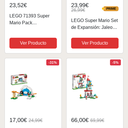
23,52€
23,99€
PRIME
26,99€
PRIME
LEGO 71393 Super
LEGO Super Mario Set
Mario Pack
de Expansión: Jaleo
Potenciador: Mario
en la Jungla con Dixie
Abeja
Kong con Las Figuras
Ver Producto
Ver Producto
de Dixie Kong y
Squawks el Loro,
Juguete de
-31%
-5%
Construcción para
Combinar...
17,00€
66,00€
24,99€
69,99€