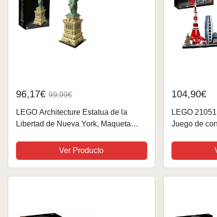
96,17€
104,90€
99,99€
LEGO Architecture Estatua de la
LEGO 21051 A
Libertad de Nueva York, Maqueta
Juego de cons
para Construir para Adultos y
Adolescentes, Decoración de Casa y
Ver Producto
Oficina, Idea de Regalo para...