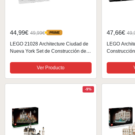
44,99€
47,66€
49,99€
49,
PRIME
PRIME
LEGO 21028 Architecture Ciudad de
LEGO Archite
Nueva York Set de Construcción de
Construcción 
Ciudad, Decoración de Oficina, Idea
Louvre, Maqu
de Regalo Coleccionable
Monumentos, 
Ver Producto
el Hogar y...
-9%