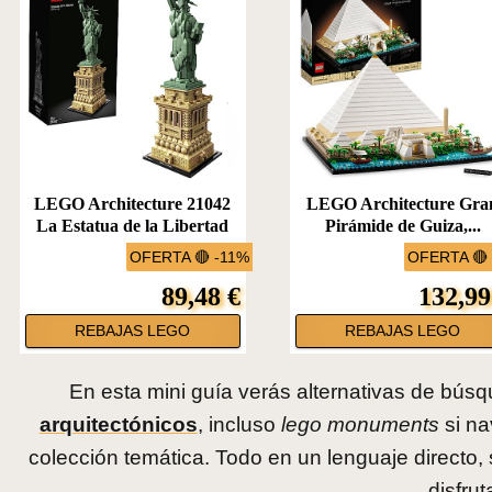
LEGO Architecture 21042
LEGO Architecture Gra
La Estatua de la Libertad
Pirámide de Guiza,...
OFERTA 🔴 -11%
OFERTA 🔴
89,48 €
132,99
REBAJAS LEGO
REBAJAS LEGO
En esta mini guía verás alternativas de bú
arquitectónicos
, incluso
lego monuments
si na
colección temática. Todo en un lenguaje directo
disfrut