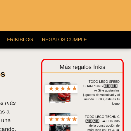
FRIKIBLOG
REGALOS CUMPLE
Más regalos frikis
os
TODO LEGO SPEED
CHAMPIONS 2️⃣0️⃣2️⃣6️⃣ -
★
★
★
★
★
🚗 Si te gustan los
juguetes de velocidad y el
mundo LEGO, este es tu
nda más
juego
as a
TODO LEGO TECHNIC
★
★
★
★
★
o una
2️⃣0️⃣2️⃣6️⃣ - 🚜 El mundo
de la construcción de
cando.
máquinas en LEGO 🚜