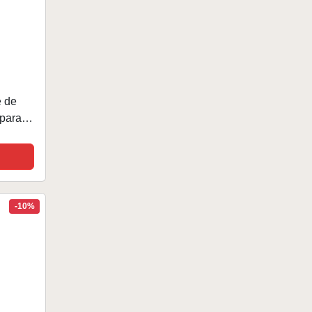
 de
 para
 de
-10%