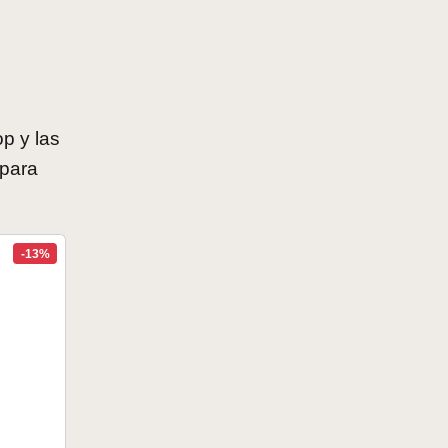
op y las
 para
-13%