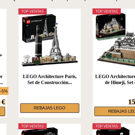
TOP VENTAS
TOP VENTAS
re
LEGO Architecture París,
LEGO Architecture 
..
Set de Construcción...
de Himeji, Set 
 -5%
 €
15
REBAJAS LEGO
REBAJAS LE
TOP VENTAS
TOP VENTAS