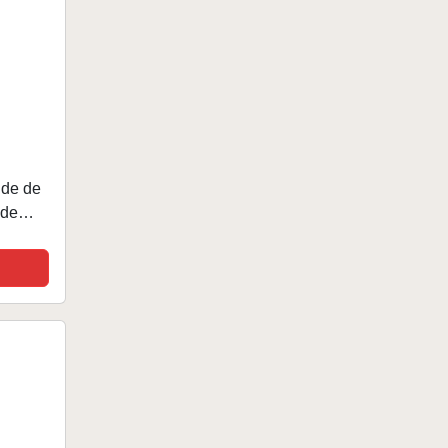
ide de
 de
Hogar,
...