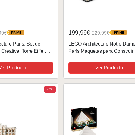
199,99€
99€
229,99€
PRIME
PRIME
PRIME
PRIME
cture París, Set de
LEGO Architecture Notre Dame
Creativa, Torre Eiffel, El
París Maquetas para Construir
eta Coleccionable de
Adultos, Set de Arquitectura de
Pieza Decorativa para
Catedral, Recuerdo de Historia
Ver Producto
Ver Producto
Francia, Regalo para...
-7%