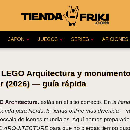
JAPÓN
JUEGOS
SERIES
AFICIONES
e LEGO Arquitectura y monument
r (2026) — guía rápida
 Architecture
, estás en el sitio correcto. En
la tie
ienda para Nerds
,
la tienda online más divertida
— v
 a escala de iconos mundiales. Aquí hemos preparad
O ARQUITECTURE
para que no pierdas tiempo bus