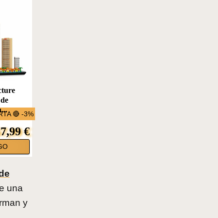
ture
 de
...
TA 🔴 -3%
7,99 €
GO
 de
te una
arman y