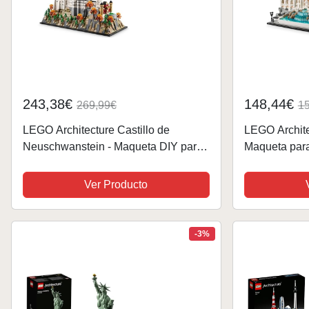
243,38€
148,44€
269,99€
1
LEGO Architecture Castillo de
LEGO Archite
Neuschwanstein - Maqueta DIY para
Maqueta para
Adultos Coleccionistas con Torres,
Monumento It
Patios e Interior Detallado - Regalo
Barroca y Min
Ver Producto
de Monumento para...
Hogar, Regalo
-3%