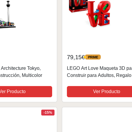
79,15€
PRIME
PRIME
rchitecture Tokyo,
LEGO Art Love Maqueta 3D pa
trucción, Multicolor
Construir para Adultos, Regalo
Parejas en San Valentín o Día 
Madre, Letras de Decoración p
Ver Producto
Ver Producto
Casa y Dormitorio,...
-15%