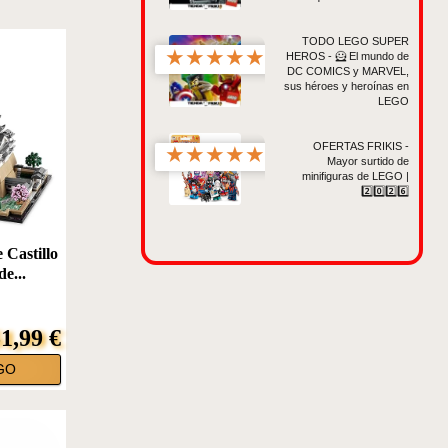
TODO LEGO SUPER
★
★
★
★
★
HEROS - 🦸 El mundo de
DC COMICS y MARVEL,
sus héroes y heroínas en
LEGO
OFERTAS FRIKIS -
★
★
★
★
★
Mayor surtido de
minifiguras de LEGO |
2️⃣0️⃣2️⃣6️⃣
Castillo
de...
1,99 €
GO