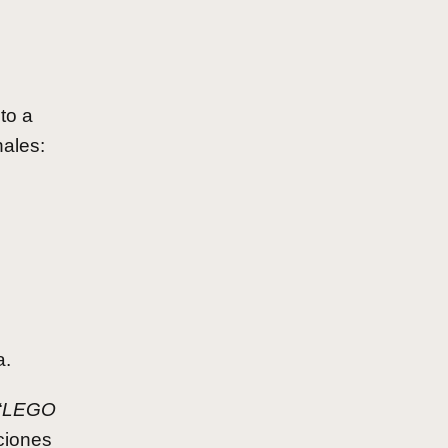
to a
nales:
a.
“
LEGO
iciones