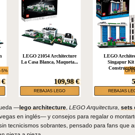
n
LEGO 21054 Architecture
LEGO Architec
La Casa Blanca, Maqueta...
Singapur Kit
Construcción
 -5%
OFER
 €
109,98 €
5
REBAJAS LEGO
REBAJAS LE
squeda —
lego architecture
,
LEGO Arquitectura
,
sets
vegas en inglés— y consejos para regalar o montar
, sin tecnicismos sobrantes, pensado para fans que 
an pieza a pieza.