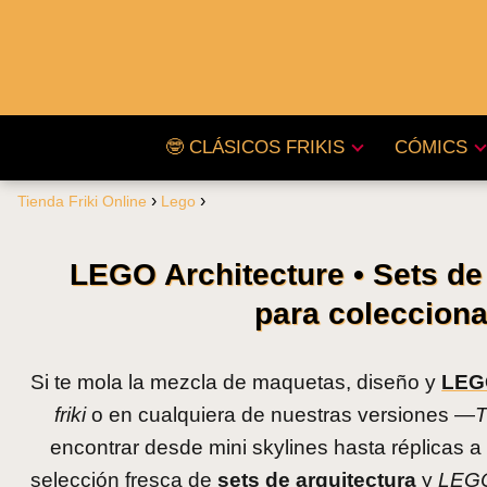
🤓 CLÁSICOS FRIKIS
CÓMICS
Tienda Friki Online
Lego
LEGO Architecture • Sets d
para colecciona
Si te mola la mezcla de maquetas, diseño y
LEGO
friki
o en cualquiera de nuestras versiones —
T
encontrar desde mini skylines hasta réplicas
selección fresca de
sets de arquitectura
y
LEG