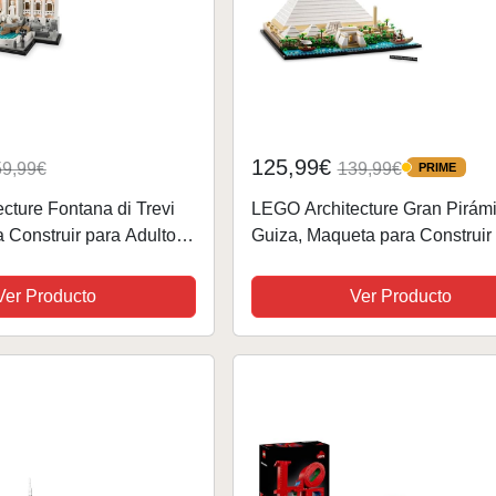
125,99€
59,99€
139,99€
PRIME
PRIME
cture Fontana di Trevi
LEGO Architecture Gran Pirám
 Construir para Adultos,
Guiza, Maqueta para Construir
aliano de Fuente
Egipto, Manualidades de
ifiguras, Decoración del
Monumentos y Decoración del 
Ver Producto
Ver Producto
 para...
Regalos para Adultos, Hombres