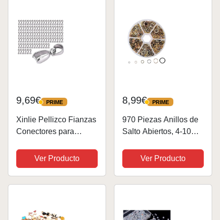
Colgante Conector
Bisutería de DIY
Enganche...
9,69€
8,99€
PRIME
PRIME
PRIME
PRIME
Xinlie Pellizco Fianzas
970 Piezas Anillos de
Conectores para
Salto Abiertos, 4-10
Joyería Cierres para
mm Conectores de
Bisutería Durable
Anillo Redondo,
Ver Producto
Ver Producto
Cierres de Joya Metal
Anillas Abiertas
Pinch Clip Bail Bead
Bisutería para
Colgante Conector
Resultados de Joyería
Joyería DIY...
DIY, Anillos para
Bisutería...