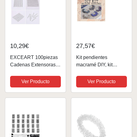
10,29€
27,57€
EXCEART 100piezas
Kit pendientes
Cadenas Extensoras
macramé DIY, kit
De Acero Inoxidable
tutorial pendientes aro,
Para Joyería
kit joyería DIY,
Ver Producto
Ver Producto
Accesorios Diy Para
pendientes macramé,
Collares y Pulseras
pendientes boho,
Cadenas Extendidas
regalo bohemio, paso
Para Hacer Joyas
a paso
Casa