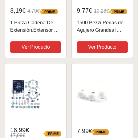
3,19€
9,77€
4,79€
10,28€
PRIME
PRIME
PRIME
PRIME
1 Pieza Cadena De
1500 Pezzi Perlas de
Extensión,Extensor De
Agujero Grandes I
Collar
LOVE MOM DIY
Extensión,Extensor De
6x9mm con Cuentas
Ver Producto
Ver Producto
Cadena Para Collar
de 24 Colores para
Pulsera Tobillera
Manualidades Perlas
Cadena,Plata De Ley
para Joyas de
925 Cadena Extensora
Bricolaje
Para DIY...
16,99€
7,99€
PRIME
PRIME
PRIME
17,09€
PRIME