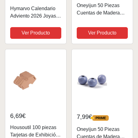
Oneyijun 50 Piezas
Hymarvo Calendario
Cuentas de Madera
Adviento 2026 Joyas
Naturales Redondas
Niñas Mujer,
de Colores para
Calendario de
Ver Producto
Ver Producto
Bisutería DIY -
Adviento Bisuteria
Abalorios de 20mm
Kinder Adolescentes
con Agujero para
Mujer Kit para Hacer
Manualidades,
Pulseras
Decoración y...
Manualidades
Regalos...
6,69€
7,99€
PRIME
PRIME
Housoutil 100 piezas
Oneyijun 50 Piezas
Tarjetas de Exhibición
Cuentas de Madera