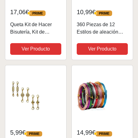
17,06€
10,99€
PRIME
PRIME
PRIME
PRIME
Queta Kit de Hacer
360 Piezas de 12
Bisutería, Kit de
Estilos de aleación
Fabricacion de Joyas
tibetana de Plata
Kit de Reparación de
Envejecida, Cuentas
Ver Producto
Ver Producto
Joyería Adecuado para
de Plata
Hacer y Reparar
Tibetano,Junta de
Collares y Pulseras
aleación de plata
Hacer Accesorios (10...
Tibet,Adecuado para
DIY Pulseras...
5,99€
14,99€
PRIME
PRIME
PRIME
PRIME