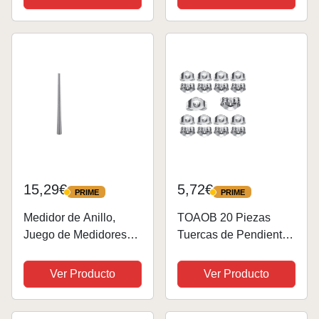
Bisutería DIY -
hacer joyas (platino y
Abalorios de 20mm
dorado)
con Agujero para
Manualidades,
Decoración y...
15,29€
5,72€
PRIME
PRIME
PRIME
PRIME
Medidor de Anillo,
TOAOB 20 Piezas
Juego de Medidores
Tuercas de Pendientes
de anillos con Mandril
Plata de Ley 925 de
Medidor de Dedos
4.45 x 5.85 mm Cierres
Ver Producto
Ver Producto
Herramientas
Tapón de Seguridad
Moldeadoras de
Tope Posterior