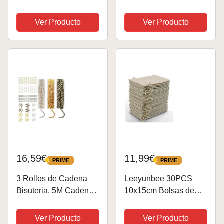
Magneticos,Broche de
Colores Cadenas Estor
Langosta
Enrollable Fornituras
Ver Producto
Ver Producto
Magnético,Broche de
Bisutería Collar para
Collar de Joyería
Llavero Hebilla Adorno
Magnética,para DIY
Colgante Collar
Bisutería Pulsera
Fabricación Joyas
Collar,Tres...
DIY...
16,59€
11,99€
PRIME
PRIME
PRIME
PRIME
3 Rollos de Cadena
Leeyunbee 30PCS
Bisuteria, 5M Cadenas
10x15cm Bolsas de
para Hacer Joyas,
Yute, Bolsitas de Yute,
Cadenas Extensoras
Sacos de Yute, Bolsa
Ver Producto
Ver Producto