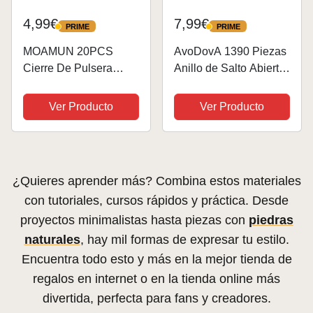
4,99€
7,99€
PRIME
PRIME
PRIME
PRIME
MOAMUN 20PCS
AvoDovA 1390 Piezas
Cierre De Pulsera
Anillo de Salto Abierto,
Corazón, Fuerte Collar
Conectores de Anillo
Magnético Cierre
Redondo Metal,
Ver Producto
Ver Producto
Pulsera, Durable
Fabricación Joyería
Cierres Collares para
Accesorios para Hacer
DIY Pulsera Collar
Joyería DIY, Collar de
Tobillera De Joyería...
Pulsera de...
¿Quieres aprender más? Combina estos materiales
con tutoriales, cursos rápidos y práctica. Desde
proyectos minimalistas hasta piezas con
piedras
naturales
, hay mil formas de expresar tu estilo.
Encuentra todo esto y más en la mejor tienda de
regalos en internet o en la tienda online más
divertida, perfecta para fans y creadores.