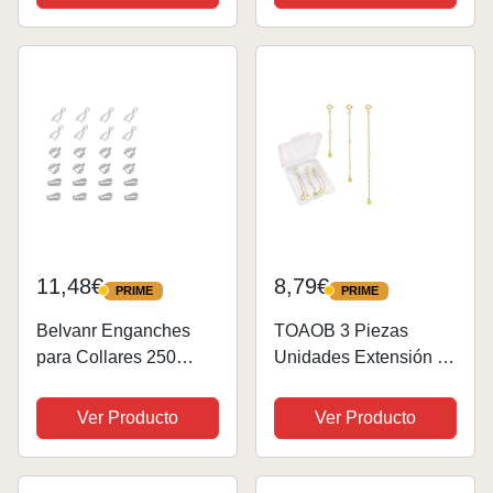
para Hacer Joyas, con
de Arpillera con
60 Cierres de
Cordón para Regalo,
Langostas y 150
Joyeria, Calendario de
Anillas Abiertas, para...
Adviento, DIY,...
11,48€
8,79€
PRIME
PRIME
PRIME
PRIME
Belvanr Enganches
TOAOB 3 Piezas
para Collares 250
Unidades Extensión de
Piezas Enganches
Cadena 5 cm 8 cm 10
para Colgantes Cierres
cm de Dorado 925
Ver Producto
Ver Producto
para Collares
Pulsera de Extensión
Accesorios para la
para Fabricación de
Creación de Bisutería
Joyas Accesorios de