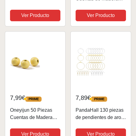
para Collar Plegables
Naturales Redondas
Cartulina Kraft para
de Colores para
Ver Producto
Ver Producto
Etiquetas y Joyería DIY
Bisutería DIY -
Abalorios de 20mm
con Agujero para
Manualidades,
Decoración y...
7,99€
7,89€
PRIME
PRIME
PRIME
PRIME
Oneyijun 50 Piezas
PandaHall 130 piezas
Cuentas de Madera
de pendientes de aro
Naturales Redondas
con cuentas y ganchos
de Colores para
para pendientes para
Ver Producto
Ver Producto