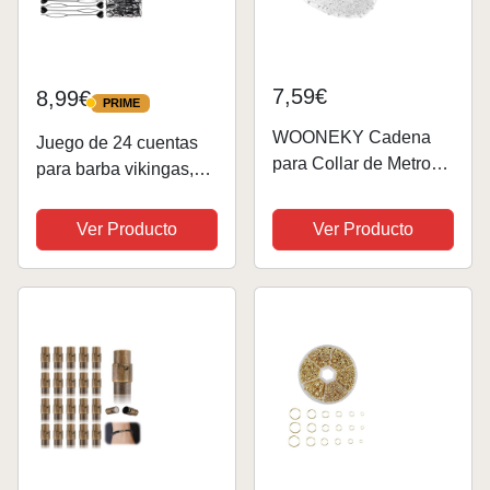
7,59€
8,99€
PRIME
PRIME
WOONEKY Cadena
Juego de 24 cuentas
para Collar de Metros
para barba vikingas,
de Plata Material para
runas vikingas, con 6
Hacer Joyas DIY
horquillas de pelo y
Ver Producto
Ver Producto
Accesorios para
200 bandas de goma,
Bisutería y Pulseras
perlas nórdicas para el
pelo, joyas para barba
para...