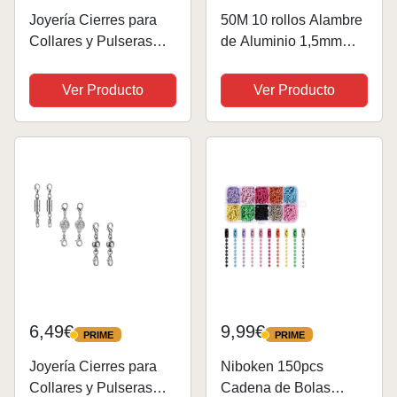
Joyería Cierres para
50M 10 rollos Alambre
Collares y Pulseras
de Aluminio 1,5mm
Magneticos,Broche de
Multicolor Alambres
Langosta
para Bisutería
Ver Producto
Ver Producto
Magnético,Broche de
Manualidades Joyería
Collar de Joyería
Bricolaje Fabricación
Magnética,para DIY
de Artesanías DIY
Bisutería Pulsera
5m/rollo
Collar,Tres...
6,49€
9,99€
PRIME
PRIME
PRIME
PRIME
Joyería Cierres para
Niboken 150pcs
Collares y Pulseras
Cadena de Bolas