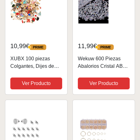
10,99€
11,99€
PRIME
PRIME
PRIME
PRIME
XUBX 100 piezas
Wekuw 600 Piezas
Colgantes, Dijes de
Abalorios Cristal AB
Esmalte, Surtidos
(4/6/8 mm) para
Colgante Charm
Manualidades,
Ver Producto
Ver Producto
Accesorios De
Pulseras, Collares y
Aleación, DIY
Joyería Artesanal DIY
Encantos para de la
Joyería de Bricolaje,
Llaveros,...