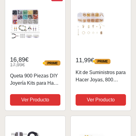
16,89€
11,99€
PRIME
PRIME
PRIME
17,99€
PRIME
Kit de Suministros para
Queta 900 Piezas DIY
Hacer Joyas, 800
Joyería Kits para Hacer
Piezas Kit de
Bisutería Joyas de
Accesorios de Joyería
Bricolaje Kit de
Ver Producto
Ver Producto
Herramientas de
Cuentas de Piedras
Reparación de Joyas
Accesorios para
Adecuado para
Joyería DIY Collar,
Manualidades y
Pulsera, Pendientes
Reparación de...