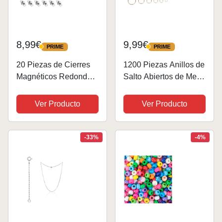
8,99€
9,99€
PRIME
PRIME
PRIME
PRIME
20 Piezas de Cierres
1200 Piezas Anillos de
Magnéticos Redondos
Salto Abiertos de Metal
para Joyería - Cierres
de 4-10 mm,
para Collares,
Conectores de Anillo
Ver Producto
Ver Producto
Pulseras y Bisutería
Redondo Para Hacer
DIY - 8 mm, Plateado
Joyería DIY, Collar de
Brillante - Alta
Pulsera de
-33%
-4%
Resistencia y Fácil...
Reparación,
Accesorios...