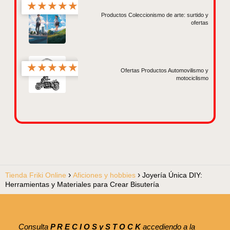
★
★
★
★
★
Productos Coleccionismo de arte: surtido y
ofertas
★
★
★
★
★
Ofertas Productos Automovilismo y
motociclismo
Tienda Friki Online
Aficiones y hobbies
Joyería Única DIY:
Herramientas y Materiales para Crear Bisutería
Consulta
P R E C I O S y S T O C K
accediendo a la