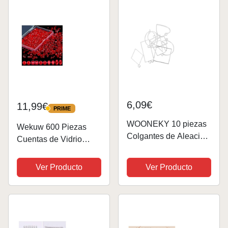
Medición Expansor de
Mariposa Tamaños
Anillos Fabricación de
Universal para Hacer...
Joyas...
6,09€
11,99€
PRIME
PRIME
WOONEKY 10 piezas
Wekuw 600 Piezas
Colgantes de Aleación
Cuentas de Vidrio
Geométrica Creativa
(Rojo 4/6/8 mm)
para Fabricación de
Abalorios Cristal
Ver Producto
Ver Producto
Joyas DIY Marcos
Facetado para
Abiertos para Bisutería
Bisuteria Bola de
Accesorios para
Cristal Abalorios
Pendientes Pulseras...
Adecuado para
Collares, Pulseras,...