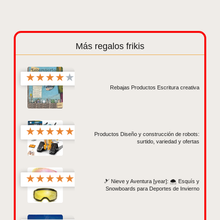
Más regalos frikis
★
★
★
★
★
Rebajas Productos Escritura creativa
★
★
★
★
★
Productos Diseño y construcción de robots:
surtido, variedad y ofertas
★
★
★
★
★
🎿 Nieve y Aventura [year]: 🌨️ Esquís y
Snowboards para Deportes de Invierno