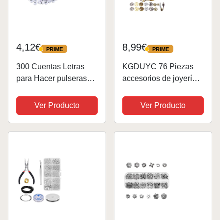
4,12€
8,99€
PRIME
PRIME
PRIME
PRIME
300 Cuentas Letras
KGDUYC 76 Piezas
para Hacer pulseras
accesorios de joyería-
acrílica Abalorios
Engranajes Dijes
Redondo,para DIY
Engranajes Colgante
Ver Producto
Ver Producto
Hacer Pulseras niña
de Metal Antiguo para
Collares Bisutería
DIY Manualidades
Joyería letra de pulsera
Decoraciones Bisutería
collar...
Manualidades...