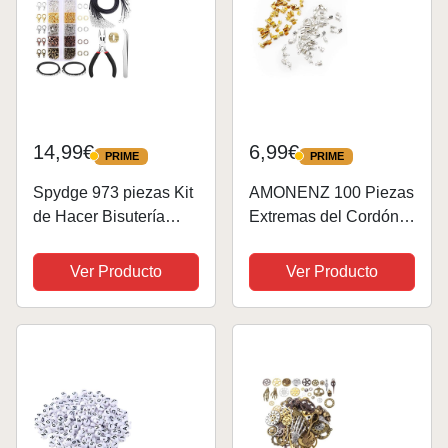
14,99€
6,99€
PRIME
PRIME
PRIME
PRIME
Spydge 973 piezas Kit
AMONENZ 100 Piezas
de Hacer Bisutería
Extremas del Cordón
Accesorios de Joyería
de Crimpado, Plegable
con 10 Línea de Cera
Tapas de Extremo,
Ver Producto
Ver Producto
Alicate Pinzas para
Tapas de Joyería para
DIY Hacer Joyas y
Cuero, Accesorios de
Reparación
Joyería para Pulseras
DIY,...