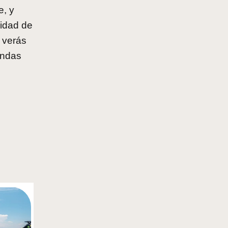
e, y
cidad de
 verás
undas