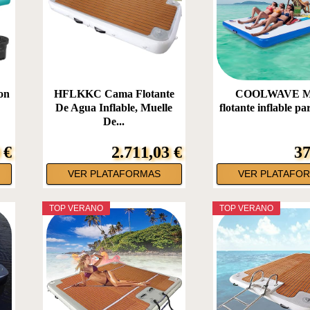
con
HFLKKC Cama Flotante
COOLWAVE Mu
De Agua Inflable, Muelle
flotante inflable par
De...
 €
2.711,03 €
37
VER PLATAFORMAS
VER PLATAFO
TOP VERANO
TOP VERANO