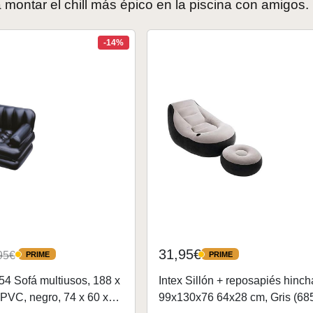
 montar el chill más épico en la piscina con amigos.
-14%
31,95€
95€
PRIME
PRIME
PRIME
PRIME
4 Sofá multiusos, 188 x
Intex Sillón + reposapiés hinch
 PVC, negro, 74 x 60 x
99x130x76 64x28 cm, Gris (68