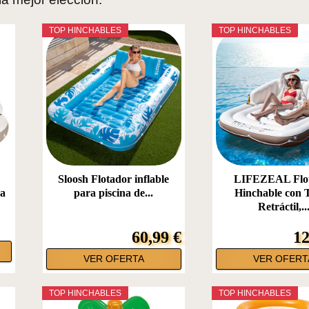
TOP HINCHABLES
TOP HINCHABLES
Sloosh Flotador inflable
LIFEZEAL Flo
a
para piscina de...
Hinchable con 
Retráctil,..
60,99 €
12
VER OFERTA
VER OFERT
TOP HINCHABLES
TOP HINCHABLES