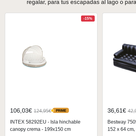
regalar, para tus escapadas al lago o para
-15%
106,03€
36,61€
124,95€
42,
PRIME
PRIME
INTEX 58292EU - Isla hinchable
Bestway 7505
canopy crema - 199x150 cm
152 x 64 cm,