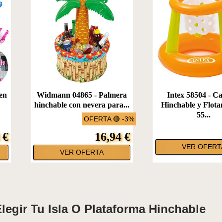
en
Widmann 04865 - Palmera
Intex 58504 - C
hinchable con nevera para...
Hinchable y Flota
55...
OFERTA 🔴 -3%
 €
16,94 €
VER OFERT
VER OFERTA
gir Tu Isla O Plataforma Hinchable