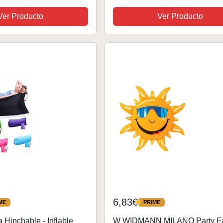
Ver Producto
Ver Producto
6,83€
ME
PRIME
PRIME
Hinchable - Inflable
W WIDMANN MILANO Party F