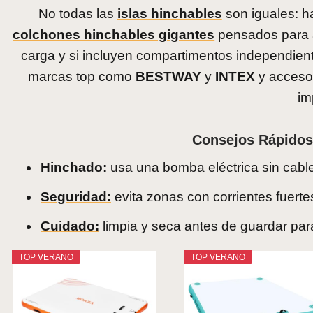
No todas las
islas hinchables
son iguales: 
colchones hinchables gigantes
pensados para a
carga y si incluyen compartimentos independient
marcas top como
BESTWAY
y
INTEX
y accesor
im
Consejos Rápidos 
Hinchado:
usa una bomba eléctrica sin cabl
Seguridad:
evita zonas con corrientes fuertes
Cuidado:
limpia y seca antes de guardar pa
TOP VERANO
TOP VERANO