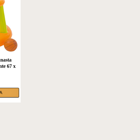
anasta
nte 67 x
A