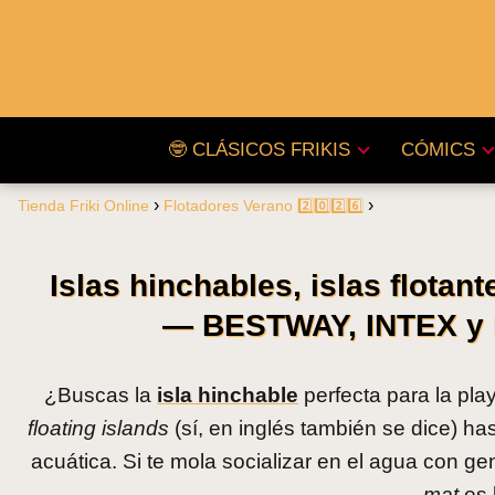
🤓 CLÁSICOS FRIKIS
CÓMICS
Tienda Friki Online
Flotadores Verano 2️⃣0️⃣2️⃣6️⃣
Islas hinchables, islas flota
— BESTWAY, INTEX y m
¿Buscas la
isla hinchable
perfecta para la pla
floating islands
(sí, en inglés también se dice) ha
acuática. Si te mola socializar en el agua con 
mat
es 