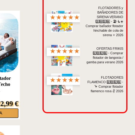
FLOTADORES y
BAÑADORES DE
★
★
★
★
★
SIRENA VERANO
2️⃣0️⃣2️⃣6️⃣ - 🏖️🧜☀️
Comprar bañador flotador
hinchable de cola de
sirena ⭐️ 2026
OFERTAS FRIKIS
★
★
★
★
★
2️⃣0️⃣2️⃣6️⃣ - Comprar
flotador de langosta /
gamba para verano 2026
FLOTADORES
tador
★
★
★
★
★
FLAMENCO 2️⃣0️⃣2️⃣6️⃣ -
Techo
🦩 Comprar flotador
.
flamenco rosa ✌️ 2026
2,99 €
A