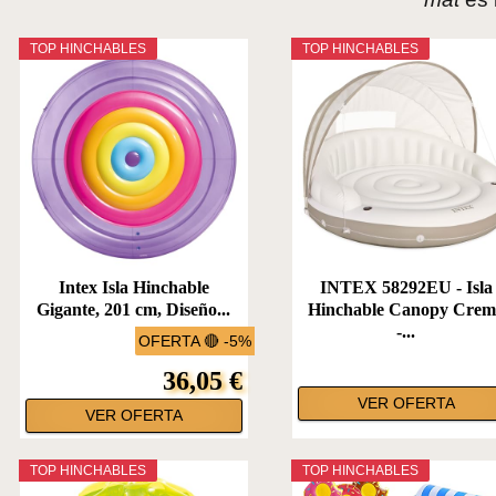
TOP HINCHABLES
TOP HINCHABLES
Intex Isla Hinchable
INTEX 58292EU - Isla
Gigante, 201 cm, Diseño...
Hinchable Canopy Crem
-...
OFERTA 🔴 -5%
36,05 €
VER OFERTA
VER OFERTA
TOP HINCHABLES
TOP HINCHABLES