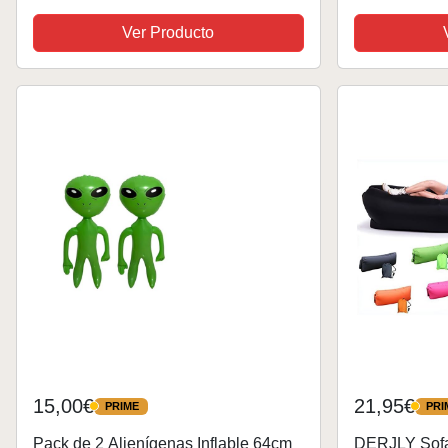
25 pulgadas
Ver Producto
15,00€
21,95€
PRIME
PRI
PRIME
PRIME
Pack de 2 Alienígenas Inflable 64cm
DERJLY Sofa 