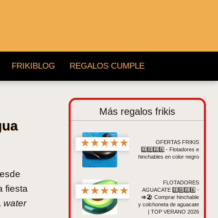
FRIKIBLOG
REGALOS CUMPLE
Más regalos frikis
gua
★
★
★
★
★
OFERTAS FRIKIS
2️⃣0️⃣2️⃣6️⃣ - Flotadores e
hinchables en color negro
desde
FLOTADORES
 fiesta
★
★
★
★
★
AGUACATE 2️⃣0️⃣2️⃣6️⃣ -
🥑🏖️ Comprar hinchable
a
water
y colchoneta de aguacate
| TOP VERANO 2026