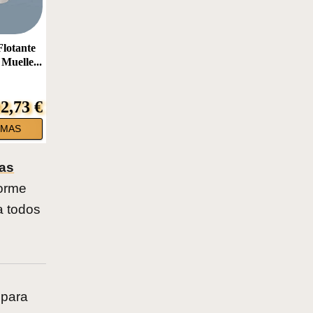
otante
Muelle...
02,73 €
RMAS
las
orme
a todos
 para