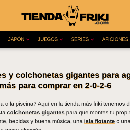
JAPÓN
JUEGOS
SERIES
AFICIONES
ntes y colchonetas gigantes para a
ás para comprar en 2-0-2-6
ya o la piscina? Aquí en la tienda más friki tenemos 
sta
colchonetas gigantes
para que montes tu propia
gente, bebidas y buena música, una
isla flotante
o un
la mejor elección.