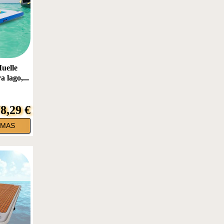
elle
a lago,...
8,29 €
RMAS