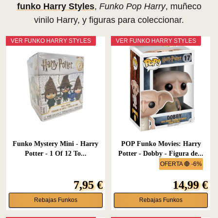
funko Harry Styles
,
Funko Pop Harry
, muñeco
vinilo Harry, y figuras para coleccionar.
VER FUNKO HARRY STYLES
VER FUNKO HARRY STYLES
Funko Mystery Mini - Harry
POP Funko Movies: Harry
Potter - 1 Of 12 To...
Potter - Dobby - Figura de...
OFERTA 🔴 -6%
7,95 €
14,99 €
Rebajas Funkos
Rebajas Funkos