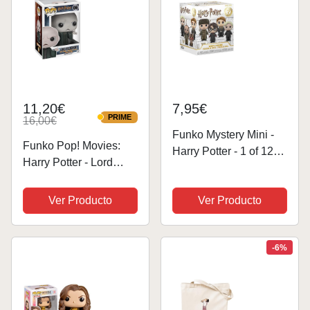
11,20€
7,95€
PRIME
16,00€
PRIME
Funko Mystery Mini -
Funko Pop! Movies:
Harry Potter - 1 of 12
Harry Potter - Lord
To Collect - Styles
Voldemort- Figura de
Vary- Minifigura de
Vinilo Coleccionable -
Ver Producto
Ver Producto
Vinilo Coleccionable -
Idea de Regalo -
Idea de Regalo -
Mercancia Oficial -
Mercancia Oficial -
Juguetes para Niños y
-6%
Juguetes para...
Adultos -...