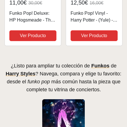
11,00€
12,50€
30,00€
16,00€
Funko Pop! Deluxe:
Funko Pop! Vinyl -
HP Hogsmeade - The
Harry Potter - (Yule) -
Shrieking Shack Shack
Figura de Vinilo
with Lupin - Harry
Coleccionable - Idea
Ver Producto
Ver Producto
Potter - Figura de
de Regalo- Mercancia
Vinilo Coleccionable -
Oficial - Juguetes para
Idea de Regalo-
Niños y Adultos -
Mercancia Oficial -...
Movies Fans -...
¿Listo para ampliar tu colección de
Funkos
de
Harry Styles
? Navega, compara y elige tu favorito:
desde el
funko pop
más común hasta la pieza que
complete tu vitrina de conciertos.