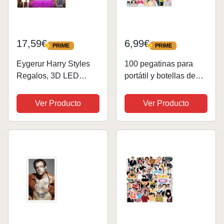
17,59€
6,99€
PRIME
PRIME
PRIME
PRIME
Eygerur Harry Styles
100 pegatinas para
Regalos, 3D LED
portátil y botellas de
Ilusión Harry Styles
agua de Sänger Harry
Lámpara,16 Color
Styles, para
Ver Producto
Ver Producto
Regulable Con Control
ordenadores portátiles,
Remoto y 4 Modos,
para adolescentes,
Harry Styles Luz de
botellas de agua,
Noche Idea Regalos...
ordenadore