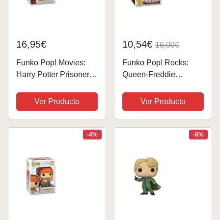
16,95€
10,54€
16,00€
Funko Pop! Movies:
Funko Pop! Rocks:
Harry Potter Prisoner of
Queen-Freddie
Azkaban - Harry with
Mercury Wembley
Broom - (Quidditch) -
1986 - Figura de Vinilo
Ver Producto
Ver Producto
Figura de Vinilo
Coleccionable - Idea
Coleccionable - Idea
de Regalo- Mercancia
de Regalo- Mercancia
Oficial - Juguetes para
-4%
-6%
Oficial -...
Niños y Adultos -...