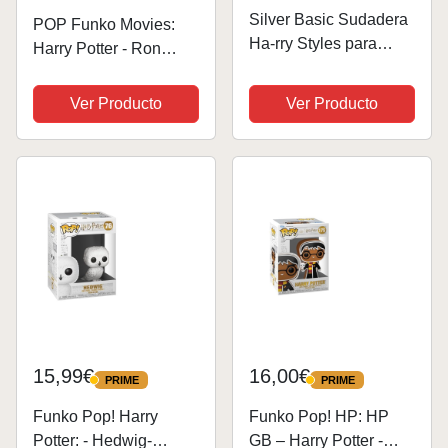
Silver Basic Sudadera
POP Funko Movies:
Ha-rry Styles para
Harry Potter - Ron
Hombre Nuevo álbum
Weasley - Figura de
Love on Tour Merch
Vinilo Coleccionable -
Ver Producto
Ver Producto
Sudadera con
Idea de Regalo-
Capucha Concierto
Mercancia Oficial -
Ropa Sudadera
Juguetes para Niños y
Deportiva M, Gris C-1
Adultos - Movies...
15,99€
16,00€
PRIME
PRIME
PRIME
PRIME
Funko Pop! Harry
Funko Pop! HP: HP
Potter: - Hedwig-
GB – Harry Potter -