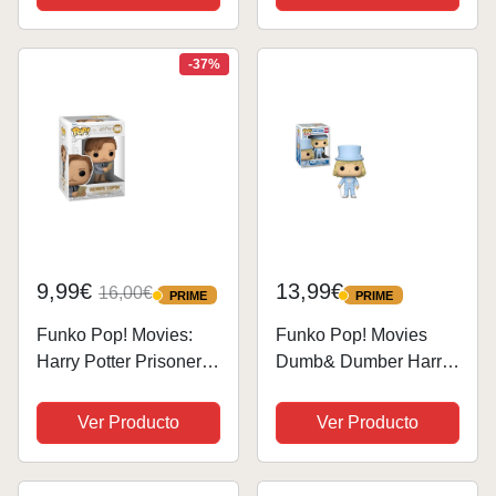
de Regalo- Mercancia
de Regalo- Mercancia
Oficial - Juguetes para
Oficial - Juguetes para
Niños y Adultos -
-37%
Niños y Adultos -...
Movies Fans -...
9,99€
13,99€
16,00€
PRIME
PRIME
PRIME
PRIME
Funko Pop! Movies:
Funko Pop! Movies
Harry Potter Prisoner of
Dumb& Dumber Harry
Azkaban - Remus
Dunne In Tux - 1/6 de
Lupin with Map -
Probabilidades de
Ver Producto
Ver Producto
Figura de Vinilo
Obtener la Rara
Coleccionable - Idea
Variante Chase -
de Regalo- Mercancia
(Styles May Vary) -