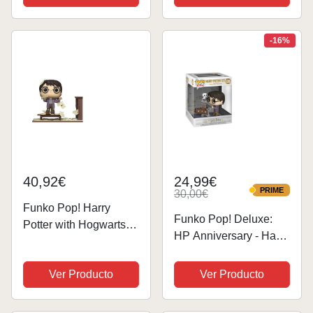
Vinilo Coleccionable -
Coleccionable - Idea
Idea de Regalo-
de Regalo- Mercancia
Mercancia Oficial -
Oficial - Juguetes para
-16%
Juguetes...
Niños y Adultos -...
40,92€
24,99€
PRIME
30,00€
PRIME
Funko Pop! Harry
Funko Pop! Deluxe:
Potter with Hogwarts
HP Anniversary - Harry
Letters Exclusive 136
Potter Pushing Trolley -
Figura de Vinilo
Ver Producto
Ver Producto
Coleccionable - Idea
de Regalo- Mercancia