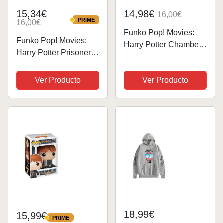
15,34€
14,98€
16,00€
PRIME
16,00€
PRIME
Funko Pop! Movies:
Funko Pop! Movies:
Harry Potter Chamber
Harry Potter Prisoner of
of Secrets 20th -
Azkaban - Ron
Gilderoy Lockhart
Weasley with Candy -
Ver Producto
Ver Producto
Lockheart - Figura de
Figura de Vinilo
Vinilo Coleccionable -
Coleccionable - Idea
Idea de Regalo-
de Regalo- Mercancia
Mercancia Oficial -...
Oficial - Juguetes...
18,99€
15,99€
PRIME
PRIME