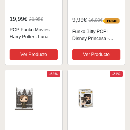
19,99€
9,99€
20,95€
16,00€
PRIME
PRIME
POP Funko Movies:
Funko Bitty POP!
Harry Potter - Luna
Disney Princesa -
Lovegood - Figura de
Rapunzel 4 Paquete
Vinilo Coleccionable -
Incluye Rapunzel,
Ver Producto
Ver Producto
Idea de Regalo-
Merida, Moana, And A
Mercancia Oficial -
Mystery Figure Y Una
Juguetes para Niños y
Mini Figura Misteriosa
-63%
-21%
Adultos - Movies...
De Sorpresa - 2.3 Cm...