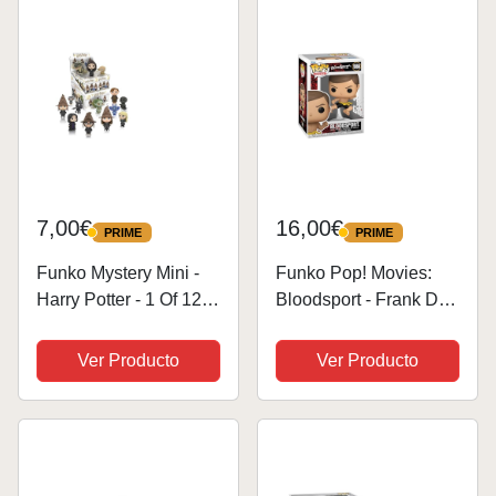
Oficial - Juguetes...
Dumb And Dumber -
Figura de...
7,00€
16,00€
PRIME
PRIME
PRIME
PRIME
Funko Mystery Mini -
Funko Pop! Movies:
Harry Potter - 1 Of 12
Bloodsport - Frank Dux
To Collect - Styles
- Figura de Vinilo
Vary- Minifigura de
Coleccionable - Idea
Ver Producto
Ver Producto
Vinilo Coleccionable -
de Regalo - Mercancia
Idea de Regalo -
Oficial - Juguetes para
Mercancia Oficial -
Niños y Adultos -
Juguetes para...
Movies Fans...