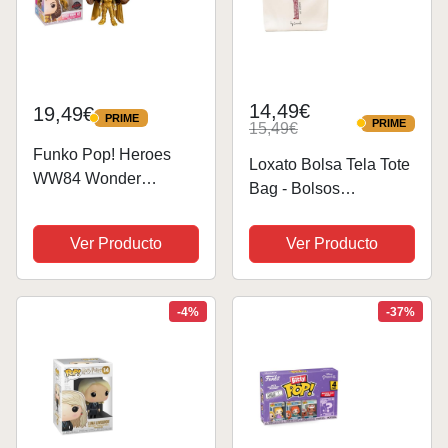
14,49€
19,49€
PRIME
PRIME
PRIME
15,49€
PRIME
Funko Pop! Heroes
Loxato Bolsa Tela Tote
WW84 Wonder
Bag - Bolsos
Woman in Golden
Bandolera Mujer -
Armor Exclusive
Bolsas de Algodón
Ver Producto
Ver Producto
Natural 100%
Reutilizables - Extra
Ancho 8cm Asas
-4%
-37%
Largas 70cm 220
gr/m2 - Bolsas de...