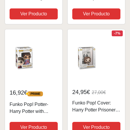
Figura de Vinilo
Figura de Vinilo
Coleccionable - Idea
Coleccionable - Idea
Ver Producto
Ver Producto
de Regalo - Mercancia
de Regalo- Mercancia
Oficial - Juguetes para
Oficial - Juguetes para
Niños y Adultos -
Niños y Adultos -
-7%
Movies Fans -
Movies Fans -...
Muñeco...
24,95€
16,92€
27,00€
PRIME
PRIME
Funko Pop! Cover:
Funko Pop! Potter-
Harry Potter Prisoner of
Harry Potter with
Azkaban - Poster with
Invisibility Cloak -
Sirius Black - Figura de
Figura de Vinilo
Ver Producto
Ver Producto