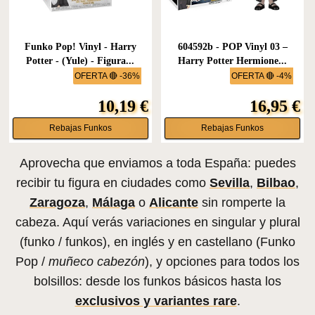
Funko Pop! Vinyl - Harry
604592b - POP Vinyl 03 –
Potter - (Yule) - Figura...
Harry Potter Hermione...
OFERTA 🔴 -36%
OFERTA 🔴 -4%
10,19 €
16,95 €
Rebajas Funkos
Rebajas Funkos
Aprovecha que enviamos a toda España: puedes
recibir tu figura en ciudades como
Sevilla
,
Bilbao
,
Zaragoza
,
Málaga
o
Alicante
sin romperte la
cabeza. Aquí verás variaciones en singular y plural
(funko / funkos), en inglés y en castellano (Funko
Pop /
muñeco cabezón
), y opciones para todos los
bolsillos: desde los funkos básicos hasta los
exclusivos y variantes rare
.