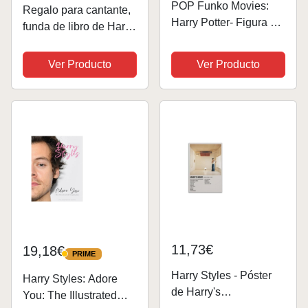
POP Funko Movies:
Regalo para cantante,
Harry Potter- Figura de
funda de libro de Harry
Vinilo Coleccionable -
y niña, regalo para
Idea de Regalo -
amantes de la música,
Ver Producto
Ver Producto
Mercancia Oficial -
regalo para hombres y
Juguetes para Niños y
mujeres (Harry BSL
Adultos - Movies Fans
EU)
- Muñeco...
11,73€
19,18€
PRIME
PRIME
Harry Styles - Póster
Harry Styles: Adore
de Harry's
You: The Illustrated