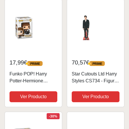
Oficial - Juguetes para
Niños y...
17,99€
70,57€
PRIME
PRIME
PRIME
PRIME
Funko POP! Harry
Star Cutouts Ltd Harry
Potter-Hermione
Styles CS734 - Figura
Granger With Feather-
de cartón con Texto en
Figura de Vinilo
inglés «Post 1
Ver Producto
Ver Producto
Coleccionable - Idea
Direction» (3 x 49 x
de Regalo - Mercancia
182 cm), Color Rojo
Oficial - Juguetes para
-30%
Niños y Adultos -...