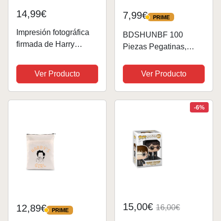
14,99€
7,99€
PRIME
PRIME
Impresión fotográfica
BDSHUNBF 100
firmada de Harry
Piezas Pegatinas,
Styles, Firma
Singer Harry Styles
preimpresa, Regalo
Stickers, Trendy Vinilo
Ver Producto
Ver Producto
con autógrafo de One
Pegatinas, Pegatinas
Direction, 12x8
Impermeable Durable
Pulgadas, 304,8 mm x
para Laptop Botellas
-6%
203,2 mm
de Agua Skateboard
15,00€
12,89€
16,00€
PRIME
PRIME