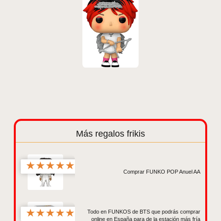
Más regalos frikis
★
★
★
★
★
Comprar FUNKO POP Anuel AA
★
★
★
★
★
Todo en FUNKOS de BTS que podrás comprar
online en España para de la estación más fría