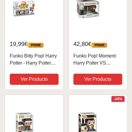
19,99€
42,80€
PRIME
PRIME
PRIME
PRIME
Funko Bitty Pop! Harry
Funko Pop! Moment:
Potter - Harry Potter™,
Harry Potter VS
Draco Malfoy™,
Voldemort- Figura de
Dobby™ Y una
Vinilo Coleccionable -
Ver Producto
Ver Producto
Minifigura Misteriosa
Idea de Regalo -
Sorpresa - 0.9 Inch (2.2
Mercancia Oficial -
Cm) Coleccionable-
Juguetes para Niños y
-34%
Repisa Apilable...
Adultos - Movies...