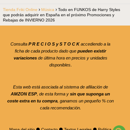
Tienda Friki Online
Música
Todo en FUNKOS de Harry Styles
que podrás adquirir en España en el próximo Promociones y
Rebajas de INVIERNO 2026
Consulta
P R E C I O S y S T O C K
accediendo a la
ficha de cada producto dado que
pueden existir
variaciones
de última hora en precios y unidades
disponibles
.
Esta web está asociada al sistema de afiliación de
AMZON ESP
, de esta forma y
sin que suponga un
coste extra en tu compra
, ganamos un pequeño % con
cada recomendación.
Mapa del sitio
⚫
Contacto
⚫
Textos Legales
⚫
Política