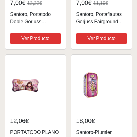
7,00€
7,00€
13,32€
11,19€
Santoro, Portatodo
Santoro, Portaflautas
Doble Gorjuss
Gorjuss Fairground
Fairground Up And
Fireworks
Away 115X215X50Cm
10X36X2,5Cm Unisex
Ver Producto
Ver Producto
Unisex niños,
niños, Multicolor, Talla
Multicolor, Talla única
única
12,06€
18,00€
PORTATODO PLANO
Santoro-Plumier