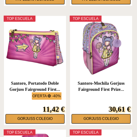
TOP ESCUELA
TOP ESCUELA
Santoro, Portatodo Doble
Santoro-Mochila Gorjuss
Gorjuss Fairground First...
Fairground First Prize...
OFERTA 🔴 -40%
11,42 €
30,61 €
GORJUSS COLEGIO
GORJUSS COLEGIO
TOP ESCUELA
TOP ESCUELA