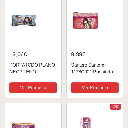
12,06€
9,99€
PORTATODO PLANO
Santoro Santoro-
NEOPRENO
1128GJ01 Portatodo
GORJUSS
Plano con Bolsillo
"CURIOSITY"
Gorjuss Fairground
Ver Producto
Ver Producto
Carousel
23,4X15,5X1,5Cm,
Dibujo Animado,
-8%
Multicolor, Estándar
(1128GJ01)