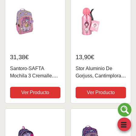
31,38€
13,90€
Santoro-SAFTA
Stor Aluminio De
Mochila 3 Cremalle.
Gorjuss, Cantimplora Y
Adapt.Carro Gorjuss
Botellas Unisex Adulto,
Fairground First Prize
Santoro, Talla Única
Ver Producto
Ver Producto
29X45X17Cm,
Multicolor, Estándar
(1110GJ06T)