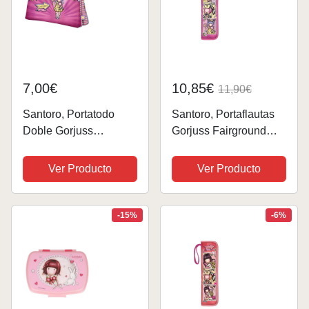
7,00€
10,85€
11,90€
Santoro, Portatodo
Santoro, Portaflautas
Doble Gorjuss
Gorjuss Fairground
Fairground First Prize
First Prize
115X215X50Cm
10X36X2,5Cm Unisex
Ver Producto
Ver Producto
Unisex niños,
niños, Multicolor, Talla
Multicolor, Talla única
única
-15%
-6%