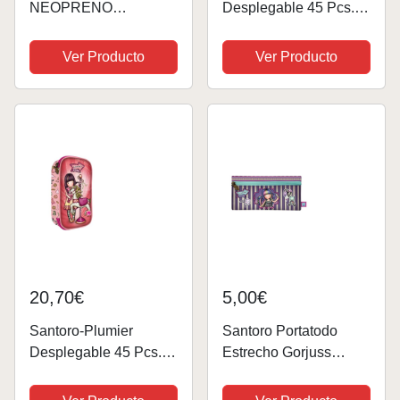
NEOPRENO
Desplegable 45 Pcs.
GORJUSS "JUST
Gorjuss Fairground
ONE SECOND"
First Prize
Ver Producto
Ver Producto
12,5X22X6Cm,
Multicolor (1046GJ10)
20,70€
5,00€
Santoro-Plumier
Santoro Portatodo
Desplegable 45 Pcs.
Estrecho Gorjuss
Gorjuss Fairground
Fairground Up and
Carousel
Away 22X11X1,5Cm,