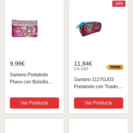
Multicolor (1128GJ04)
-10%
9,99€
11,84€
PRIME
13,16€
PRIME
Santoro Portatodo
Santoro-1127GJ03
Plano con Bolsillo
Portatodo con Tirador
Gorjuss Fairground
Gigante Gorjuss
First Prize
Fairground Fireworks
Ver Producto
Ver Producto
23,4X15,5X1,5Cm,
21,5X10,5X7Cm,
Dibujos Animados,
Dibujo Animado,
Multicolor (1128GJ02)
Multicolor, Estándar
(1127GJ03)