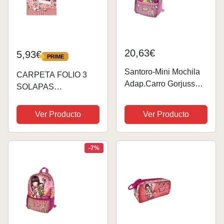
20,63€
5,93€
PRIME
PRIME
Santoro-Mini Mochila
CARPETA FOLIO 3
Adap.Carro Gorjuss
SOLAPAS
Fairground First Prize
GORJUSS™
26X34X11,4Cm,
FAIRGROUND
Ver Producto
Ver Producto
Multicolor (1111GJ04T)
"CAROUSEL"
-7%