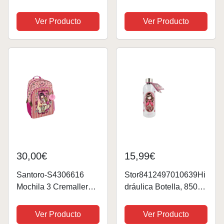
Gorjuss Fairground
Fairground Up and
Fireworks
Away 14,5X20X2Cm,
Ver Producto
Ver Producto
29X45X17Cm,
Multicolor (1038GJ12)
Multicolor (1110GJ07T)
30,00€
15,99€
Santoro-S4306616
Stor8412497010639Hi
Mochila 3 Cremalleras
dráulica Botella, 850
Gorjuss Fairground
ml Capacidad,
Carousel
Aluminio, Gorjuss
Ver Producto
Ver Producto
29X45X17Cm,