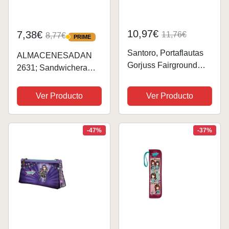
10,97€
7,38€
11,76€
8,77€
PRIME
PRIME
Santoro, Portaflautas
ALMACENESADAN
Gorjuss Fairground
2631; Sandwichera
Carousel
Rectangular Multicolor
10X36X2,5Cm Unisex
gorjuss, Producto de
Ver Producto
Ver Producto
niños, Multicolor, Talla
plástico, Libre BPA;
única
Dimensiones Interiores
16,5x11,5x5,5 cm
-47%
-37%