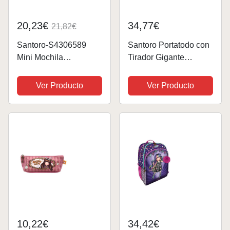
20,23€
34,77€
21,82€
Santoro-S4306589
Santoro Portatodo con
Mini Mochila
Tirador Gigante
Adap.Carro Gorjuss
Gorjuss Fairground
Fairground Carousel
Carousel
Ver Producto
Ver Producto
26X34X11,4Cm,
21,5X10,5X7Cm,
Dibujo Animado,
Dibujos Animados,
Multicolor, Talla única
Multicolor (1127GJ01)
(8)
10,22€
34,42€