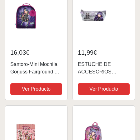
16,03€
11,99€
Santoro-Mini Mochila
ESTUCHE DE
Gorjuss Fairground Up
ACCESORIOS
and Away
GORJUSS™
20X22X10Cm,
"SMITTEN KITTEN"
Ver Producto
Ver Producto
Multicolor (1040GJ12)