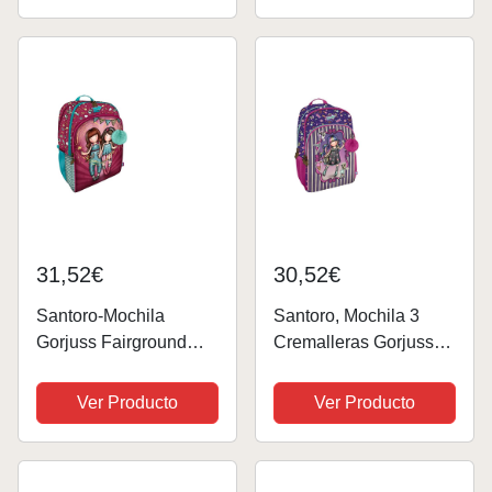
Multicolor, Talla única
(1110GJ05)
31,52€
30,52€
Santoro-Mochila
Santoro, Mochila 3
Gorjuss Fairground
Cremalleras Gorjuss
Fireworks
Fairground Up And
34,5X43,5X22Cm,
Away 29X45X17Cm
Ver Producto
Ver Producto
Multicolor (1130GJ03)
Unisex niños,
Multicolor, Estándar