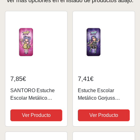
ver más opciones en el listado de productos abajo.
7,85€
7,41€
SANTORO Estuche
Estuche Escolar
Escolar Metálico
Metálico Gorjuss
Gorjuss Fairground
Fairground Up And
First Prize,
Away, 190x90x240 mm
Ver Producto
Ver Producto
190x90x240 mm