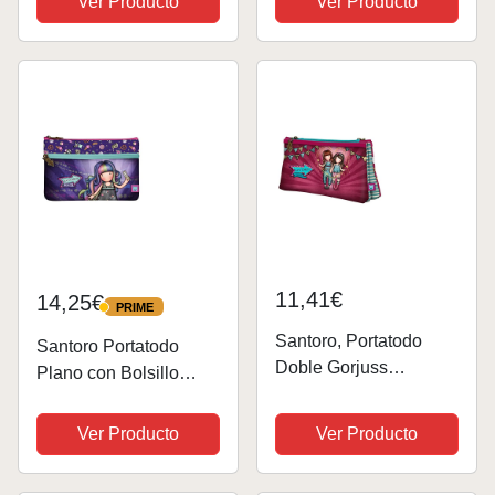
Ver Producto
Ver Producto
12,5X22X6Cm,
corazón, Multicolor
Multicolor (1046GJ09)
(1129GJ04)
11,41€
14,25€
PRIME
PRIME
Santoro, Portatodo
Santoro Portatodo
Doble Gorjuss
Plano con Bolsillo
Fairground Fireworks
Gorjuss Fairground Up
115X215X50Cm
and Away
Ver Producto
Ver Producto
Unisex niños,
23,4X15,5X1,5Cm,
Multicolor, Talla única
Dibujos Animados,