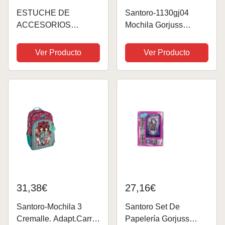
ESTUCHE DE
Santoro-1130gj04
ACCESORIOS
Mochila Gorjuss
GORJUSS "JUST
Fairground Up and
ONE SECOND"
Away
Ver Producto
Ver Producto
34,5X43,5X22Cm,
Multicolor, Talla única
(1130GJ04)
31,38€
27,16€
Santoro-Mochila 3
Santoro Set De
Cremalle. Adapt.Carro
Papelería Gorjuss