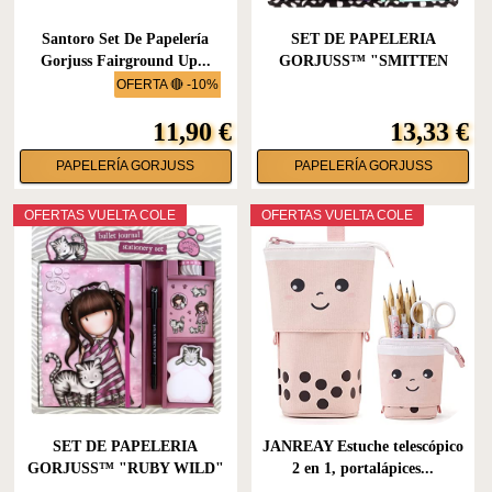
Santoro Set De Papelería
SET DE PAPELERIA
Gorjuss Fairground Up...
GORJUSS™ "SMITTEN
KITTEN"
OFERTA 🔴 -10%
11,90 €
13,33 €
PAPELERÍA GORJUSS
PAPELERÍA GORJUSS
OFERTAS VUELTA COLE
OFERTAS VUELTA COLE
SET DE PAPELERIA
JANREAY Estuche telescópico
GORJUSS™ "RUBY WILD"
2 en 1, portalápices...