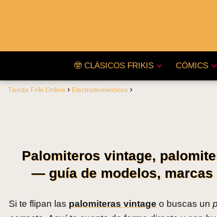
🤓 CLÁSICOS FRIKIS
CÓMICS
Tienda Friki Online
Electrodomésticos
Palomiteros vintage, palomite
— guía de modelos, marcas y
Si te flipan las
palomiteras vintage
o buscas un
p