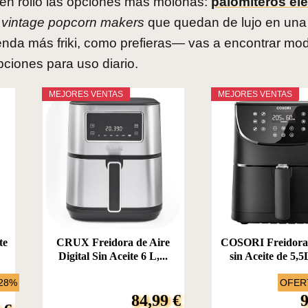
buen rollo las opciones más molonas:
palomiteros elé
s
vintage popcorn makers
que quedan de lujo en una
enda más friki, como prefieras— vas a encontrar mo
pciones para uso diario.
MEJORES VENTAS
MEJORES VENTAS
te
CRUX Freidora de Aire
COSORI Freidora 
Digital Sin Aceite 6 L,...
sin Aceite de 5,5L
-28%
OFERT
84,99 €
9