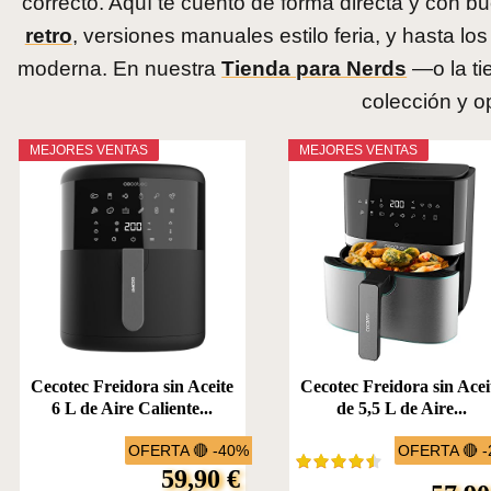
correcto. Aquí te cuento de forma directa y con 
retro
, versiones manuales estilo feria, y hasta lo
moderna. En nuestra
Tienda para Nerds
—o la ti
colección y o
MEJORES VENTAS
MEJORES VENTAS
Cecotec Freidora sin Aceite
Cecotec Freidora sin Acei
6 L de Aire Caliente...
de 5,5 L de Aire...
OFERTA 🔴 -40%
OFERTA 🔴 
59,90 €