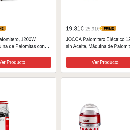
19,31€
25,91€
ME
PRIME
PRIME
lomitero, 1200W
JOCCA Palomitero Eléctrico 
ina de Palomitas con
sin Aceite, Máquina de Palomi
dad, máquina de hacer
Vintage, Listas en 3 Min, Vaso
ces Aire Caliente Sin
Medidor Incluido, Palomitas S
Ver Producto
Ver Producto
Libre de BPA, Rojo
Rápidas