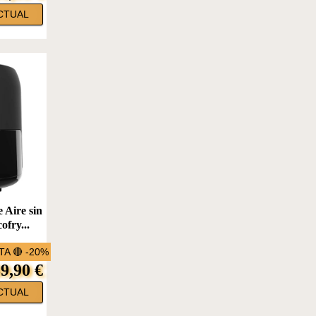
CTUAL
 Aire sin
ofry...
A 🔴 -20%
9,90 €
CTUAL