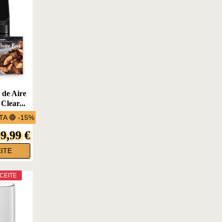
de Aire
 Clear...
A 🔴 -15%
9,99 €
ITE
CEITE