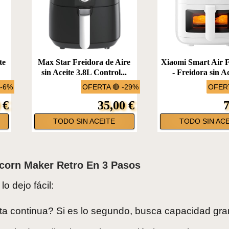
te
Max Star Freidora de Aire
Xiaomi Smart Air 
sin Aceite 3.8L Control...
- Freidora sin Ac
 -6%
OFERTA 🔴 -29%
OFERT
 €
35,00 €
7
TODO SIN ACEITE
TODO SIN ACE
corn Maker Retro En 3 Pasos
 lo dejo fácil:
sta continua? Si es lo segundo, busca capacidad gra