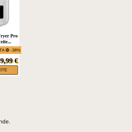
Fryer Pro
eite...
A 🔴 -38%
9,99 €
ITE
nde.