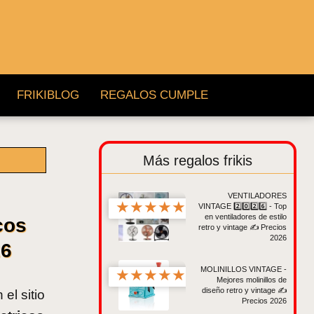
FRIKIBLOG
REGALOS CUMPLE
Más regalos frikis
VENTILADORES
★
★
★
★
★
VINTAGE 2️⃣0️⃣2️⃣6️⃣ - Top
en ventiladores de estilo
cos
retro y vintage ✍ Precios
2026
26
MOLINILLOS VINTAGE -
★
★
★
★
★
Mejores molinillos de
diseño retro y vintage ✍
el sitio
Precios 2026