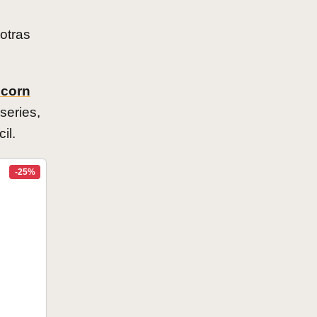
otras
pcorn
series,
il.
-25%