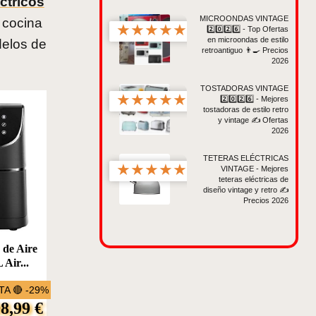
ctricos
MICROONDAS VINTAGE
 cocina
★
★
★
★
★
2️⃣0️⃣2️⃣6️⃣ - Top Ofertas
en microondas de estilo
delos de
retroantiguo 👨🍳 Precios
2026
TOSTADORAS VINTAGE
★
★
★
★
★
2️⃣0️⃣2️⃣6️⃣ - Mejores
tostadoras de estilo retro
y vintage ✍ Ofertas
2026
TETERAS ELÉCTRICAS
★
★
★
★
★
VINTAGE - Mejores
teteras eléctricas de
diseño vintage y retro ✍
Precios 2026
de Aire
 Air...
A 🔴 -29%
8,99 €