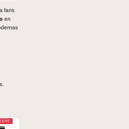
a fans
s
en
modernas
s.
CEITE