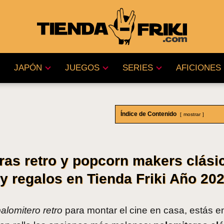
JAPÓN
JUEGOS
SERIES
AFICIONES
Índice de Contenido
mostrar
ras retro y popcorn makers clási
 regalos en Tienda Friki Año 20
alomitero retro
para montar el cine en casa, estás en 