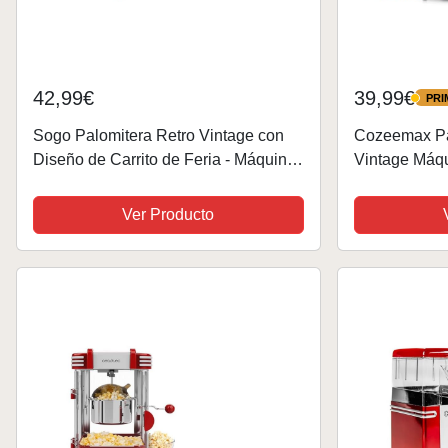
42,99€
39,99€
PRI
PRIME
Sogo Palomitera Retro Vintage con
Cozeemax Pa
Diseño de Carrito de Feria - Máquina
Vintage Máqu
de Palomitas de Maíz de 1200W sin
Gran Capaci
Aceite ni Mantequilla, Fácil de Usar y
palomitas dul
Ver Producto
Limpiar,...
Grasa Aceita