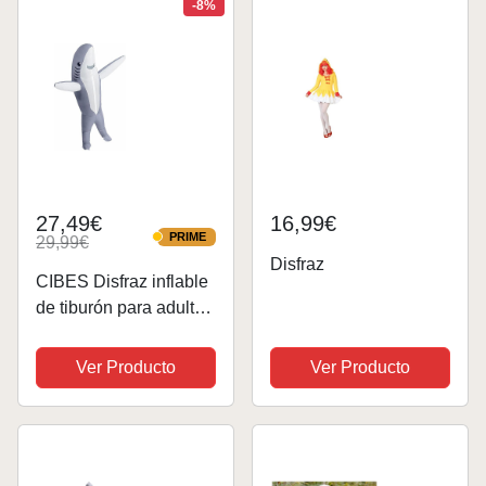
-8%
vacaciones, Verde,...
27,49€
16,99€
PRIME
29,99€
PRIME
Disfraz
CIBES Disfraz inflable
de tiburón para adulto
Halloween inflable
adulto disfraz tiburón
Ver Producto
Ver Producto
para Halloween
cosplay fiesta (Grey)