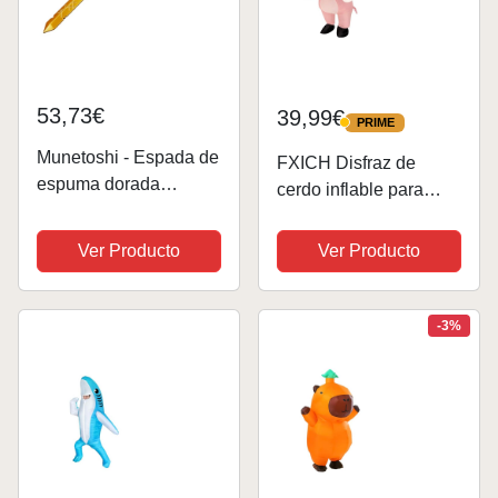
53,73€
39,99€
PRIME
PRIME
Munetoshi - Espada de
FXICH Disfraz de
espuma dorada
cerdo inflable para
escarlata de 24
mujer y hombre, disfraz
pulgadas, finlandés,
de cosplay, disfraz de
Ver Producto
Ver Producto
aventura de fantasía,
cerdo para adulto,
disfraz de cosplay,
disfraz de cerdo
Amarillo, 24", Amarillo,
soplado para
-3%
24"
Halloween