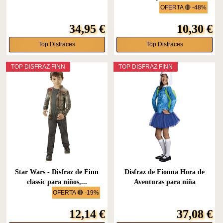
OFERTA 🔴 -48%
34,95 €
10,30 €
Top Disfraces
Top Disfraces
TOP DISFRAZ FINN
TOP DISFRAZ FINN
Star Wars - Disfraz de Finn
Disfraz de Fionna Hora de
classic para niños,...
Aventuras para niña
OFERTA 🔴 -19%
12,14 €
37,08 €