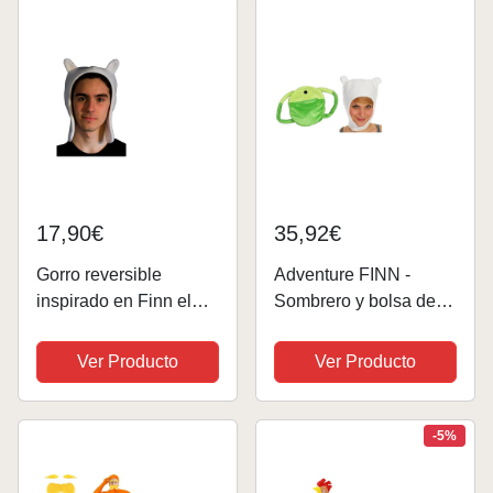
17,90€
35,92€
Gorro reversible
Adventure FINN -
inspirado en Finn el
Sombrero y bolsa de
Humano (57-60 cm)
piloto de invierno con
gorra blanca para
Ver Producto
Ver Producto
disfraz de Halloween,
NWT (L)
-5%