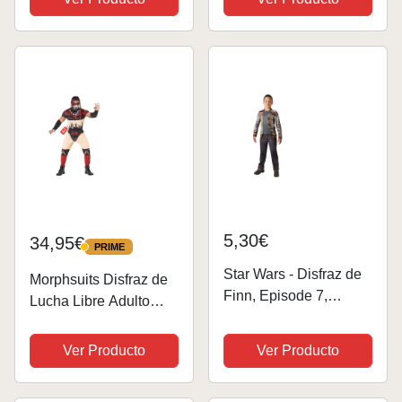
5,30€
34,95€
PRIME
PRIME
Star Wars - Disfraz de
Morphsuits Disfraz de
Finn, Episode 7,
Lucha Libre Adulto
Deluxe, para niños
Finn Balor, Disfraces
(Rubie'S 620268-M)
Carnaval Hombre
Ver Producto
Ver Producto
Disponible en Talla XL