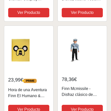
Disfraz Amarilla
Pantalon Chemises
Chaqueta Pantalones
Cravates Ensemble
Ver Producto
Ver Producto
Camisas Conjunto
Complet,S-Yellow
Completo,L-Yellow
78,36€
23,99€
PRIME
PRIME
Finn Mcmissile -
Hora de una Aventura
Disfraz clásico de
Finn El Humano &
músculos, talla M (7-8)
Jake El Perro
Billetera/Cartera Bi-
Ver Producto
Ver Producto