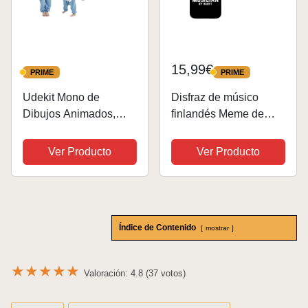
15,99€
PRIME
PRIME
PRIME
PRIME
Udekit Mono de
Disfraz de músico
Dibujos Animados,
finlandés Meme de
Azul Tiburón
Halloween Gen Z
Mandíbula Pijama
Millennial Finn
Ver Producto
Ver Producto
Lindo, Bata,
Carcasa para iPhone
Mameluco, Ropa de
15 Pro MAX
Dormir, Disfraz de
Cosplay, Fiesta de
Índice de Contenido
Halloween para
mostrar
Adultos...
★
★
★
★
★
Valoración: 4.8 (37 votos)