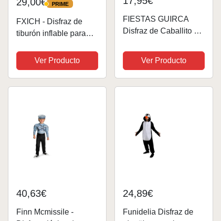
17,95€
29,00€
PRIME
PRIME
FIESTAS GUIRCA
FXICH - Disfraz de
Disfraz de Caballito de
tiburón inflable para
Mar Hombre Talla L 52-
persona adulta, para
54
Halloween, carnaval y
Ver Producto
Ver Producto
fiestas, color rosa
40,63€
24,89€
Finn Mcmissile -
Funidelia Disfraz de