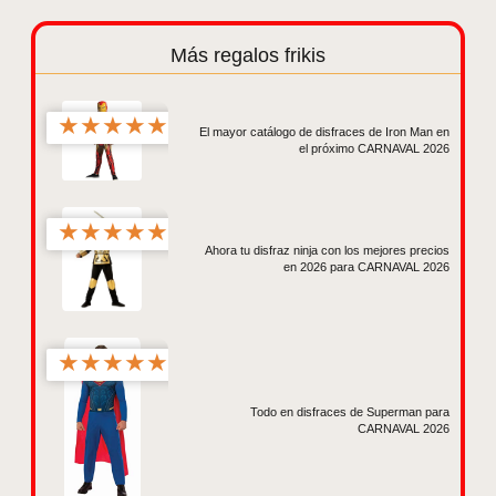
Más regalos frikis
★
★
★
★
★
El mayor catálogo de disfraces de Iron Man en
el próximo CARNAVAL 2026
★
★
★
★
★
Ahora tu disfraz ninja con los mejores precios
en 2026 para CARNAVAL 2026
★
★
★
★
★
Todo en disfraces de Superman para
CARNAVAL 2026