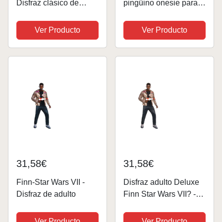
Disfraz clásico de
pingüino onesie para
músculos, talla S (4-6)
adultos, Animales,
Polo Sur - Traje para
Ver Producto
Ver Producto
adultos para fiestas,
Carnaval y Halloween
- Talla S-M
31,58€
31,58€
Finn-Star Wars VII -
Disfraz adulto Deluxe
Disfraz de adulto
Finn Star Wars VII? -
M/L
Ver Producto
Ver Producto