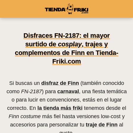
Disfraces FN-2187: el mayor
surtido de
cosplay
, trajes y
complementos de Finn en Tienda-
Friki.com
Si buscas un
disfraz de Finn
(también conocido
como
FN-2187
) para
carnaval
, una fiesta temática
o para lucir en convenciones, estás en el lugar
correcto. En
la tienda más friki
tenemos desde el
Finn costume
más fiel hasta versiones low-cost y
accesorios para personalizar tu
traje de Finn
al