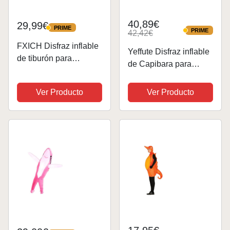
40,89€
29,99€
PRIME
PRIME
PRIME
42,42€
PRIME
FXICH Disfraz inflable
Yeffute Disfraz inflable
de tiburón para
de Capibara para
adultos, divertido
adultos, disfraces
disfraz de fiesta para
inflables de
Ver Producto
Ver Producto
adultos, Halloween,
Halloween, divertidos
azul
disfraces de animales
inflables (marrón)