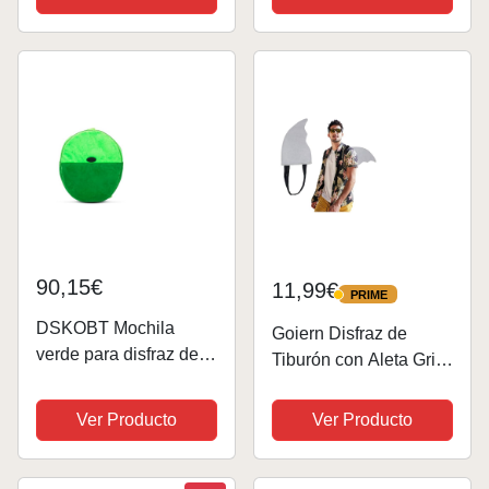
Fold ID & Tarjetero,
Blanco
90,15€
11,99€
PRIME
PRIME
DSKOBT Mochila
Goiern Disfraz de
verde para disfraz de
Tiburón con Aleta Gris,
anime, mochila de
Accesorio de Pescado
felpa verde lima, con
Fácil de Llevar para
Ver Producto
Ver Producto
dibujos animados,
Adultos, Cosplay, Talla
aventura humana, para
L
cosplay, fiesta de