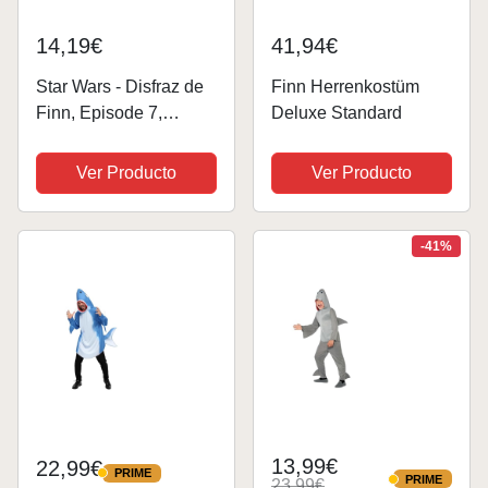
14,19€
41,94€
Star Wars - Disfraz de
Finn Herrenkostüm
Finn, Episode 7,
Deluxe Standard
Classic, para niños
(Rubie'S 620267-M)
Ver Producto
Ver Producto
-41%
13,99€
22,99€
PRIME
PRIME
PRIME
23,99€
PRIME