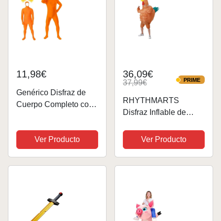
11,98€
36,09€
PRIME
37,99€
PRIME
Genérico Disfraz de
RHYTHMARTS
Cuerpo Completo con
Disfraz Inflable de
Bigote Naranja y Cejas
Pollo para Adulto -
Disfraz de Cosplay,
Disfraz de Gallo
Ver Producto
Ver Producto
Traje de Cuerpo
Hinchable
Completo para
Adultos, Traje de
Cuerpo Entero,
Unisex,...