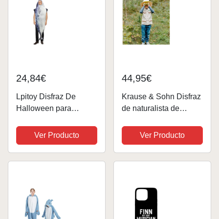
24,84€
44,95€
Lpitoy Disfraz De
Krause & Sohn Disfraz
Halloween para
de naturalista de
Adulto, Animal Marino
Ranger Finn con
Divertido, Cosplay
accesorios para niños
Ver Producto
Ver Producto
de 5 a 6 años,
profesión,
paleontólogo, carnaval