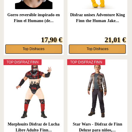
Gorro reversible inspirado en
Disfraz unisex Adventure King
Finn el Humano (de...
Finn the Human Jake...
17,90 €
21,01 €
Top Disfraces
Top Disfraces
TOP DISFRAZ FINN
TOP DISFRAZ FINN
Morphsuits Disfraz de Lucha
Star Wars - Disfraz de Finn
Libre Adulto Finn...
Deluxe para niños,...