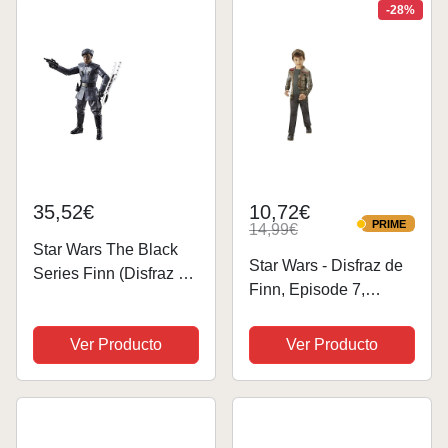
-28%
35,52€
10,72€
PRIME
14,99€
PRIME
Star Wars The Black
Star Wars - Disfraz de
Series Finn (Disfraz de
Finn, Episode 7,
Primera Orden)
Classic, para niños
(Rubie'S 620267-L)
Ver Producto
Ver Producto