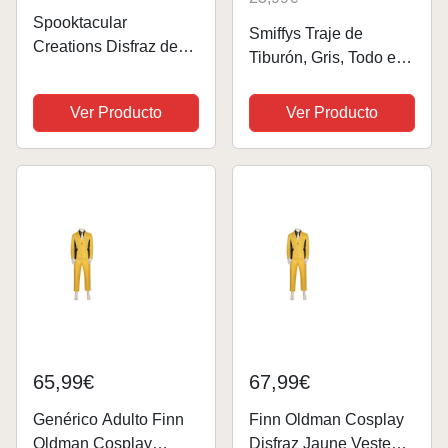
Spooktacular
Smiffys Traje de
Creations Disfraz de
Tiburón, Gris, Todo en
tiburón para hombre
Uno con Capucha y
para fiesta de disfraces
Aletas Halloween
Ver Producto
Ver Producto
de Halloween para
adultos, disfraces de
tiburón, fiesta temática
de animales,...
65,99€
67,99€
Genérico Adulto Finn
Finn Oldman Cosplay
Oldman Cosplay
Disfraz Jaune Veste