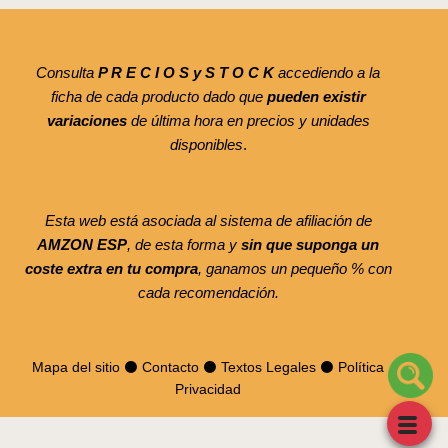
Consulta
P R E C I O S y S T O C K
accediendo a la
ficha de cada producto dado que
pueden existir
variaciones
de última hora en precios y unidades
disponibles
.
Esta web está asociada al sistema de afiliación de
AMZON ESP
, de esta forma y
sin que suponga un
coste extra en tu compra
, ganamos un pequeño % con
cada recomendación.
Mapa del sitio
⚫
Contacto
⚫
Textos Legales
⚫
Política
Privacidad