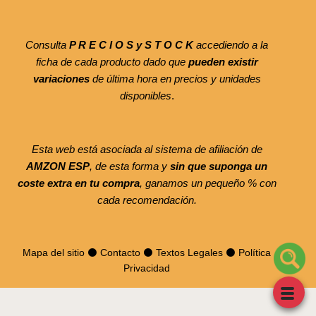
Consulta
P R E C I O S y S T O C K
accediendo a la
ficha de cada producto dado que
pueden existir
variaciones
de última hora en precios y unidades
disponibles
.
Esta web está asociada al sistema de afiliación de
AMZON ESP
, de esta forma y
sin que suponga un
coste extra en tu compra
, ganamos un pequeño % con
cada recomendación.
Mapa del sitio
⚫
Contacto
⚫
Textos Legales
⚫
Política
Privacidad