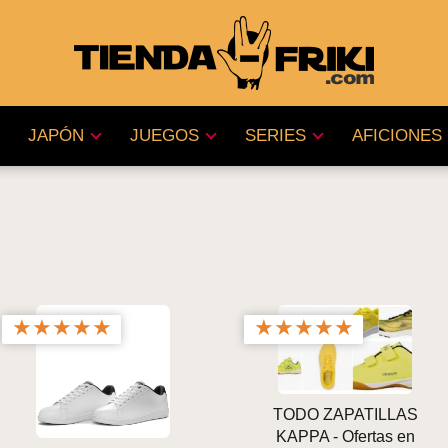
JAPÓN
JUEGOS
SERIES
AFICIONES
★
★
★
★
★
★
★
★
★
★
TODO ZAPATILLAS
KAPPA - Ofertas en