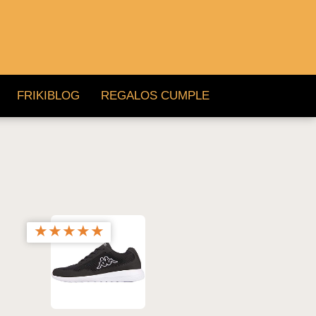
FRIKIBLOG
REGALOS CUMPLE
★
★
★
★
★