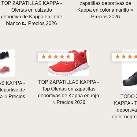
zapatillas deportivas de
TOP ZAPATILLAS KAPPA -
Kappa en color amarillo ⭐
Ofertas en calzado
Precios 2026
deportivo de Kappa en color
blanco 👟 Precios 2026
★
★
★
★
★
★
★
★
TOP ZAPATILLAS KAPPA -
S KAPPA -
Top Ofertas en zapatillas
deportivo de
deportivas de Kappa en rojo
a ⭐ Precios
TODO 
⭐ Precios 2026
KAPPA - To
deportiv
color negro