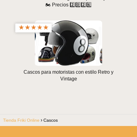
🏍️ Precios 2️⃣0️⃣2️⃣6️⃣
★
★
★
★
★
Cascos para motoristas con estilo Retro y
Vintage
Tienda Friki Online
Cascos