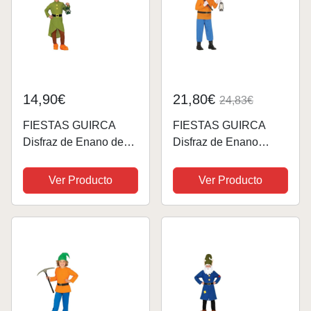
14,90€
21,80€
24,83€
FIESTAS GUIRCA
FIESTAS GUIRCA
Disfraz de Enano de
Disfraz de Enano
Cuento de Hadas para
Hombre Adulto Talla L
Niño - Disfraz Infantil
52-54
Ver Producto
Ver Producto
de Gnomo del Bosque
Niño 7-9 años