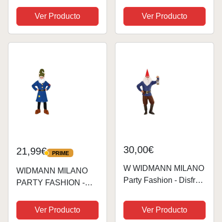
disfraz para fiesta
grande
temática o carnaval,
Ver Producto
Ver Producto
disfraz de gnomo
30,00€
21,99€
PRIME
PRIME
W WIDMANN MILANO
WIDMANN MILANO
Party Fashion - Disfraz
PARTY FASHION -
enano, gnomo, gnomo,
Disfraces infantiles
cuento de hadas,
enano, gnomo, gnomo,
Ver Producto
Ver Producto
disfraces
cuento de hadas,