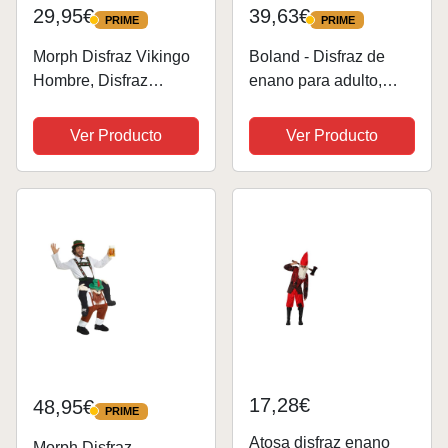
29,95€
39,63€
PRIME
PRIME
PRIME
PRIME
Morph Disfraz Vikingo
Boland - Disfraz de
Hombre, Disfraz
enano para adulto,
Vikingo Adulto, Traje
disfraz para fiestas
Vikingo Hombre,
tematicas o carnaval,
Ver Producto
Ver Producto
Vikingo Disfraz
disfraz de gnomo
Hombre, Disfraz
Guerrero, Disfraz
Carnaval Hombre - L
17,28€
48,95€
PRIME
PRIME
Atosa disfraz enano
Morph Disfraz