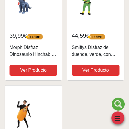
39,99€
44,59€
PRIME
PRIME
PRIME
PRIME
Morph Disfraz
Smiffys Disfraz de
Dinosaurio Hinchable,
duende, verde, con
Disfraz Hinchable
enterizo, chaqueta,
Dinosaurio, Disfraz
sombrero y barba
Ver Producto
Ver Producto
Dinosaurio Inflable,
pelirroja
Disfraz Despedida
Soltero, Disfraz
Halloween