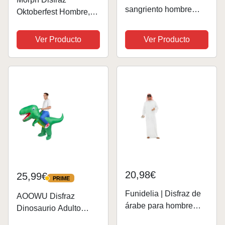
sangriento hombre
Oktoberfest Hombre,
adulto zombie M
Disfraz Tiroles,Disfraz
A Hombros Halloween
Ver Producto
Ver Producto
20,98€
25,99€
PRIME
PRIME
Funidelia | Disfraz de
AOOWU Disfraz
árabe para hombre
Dinosaurio Adulto
Jeque, Petróleo,
Hinchable, Disfraz