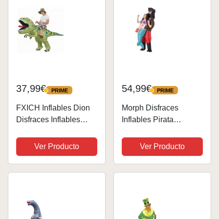
37,99€
54,99€
PRIME
PRIME
PRIME
PRIME
FXICH Inflables Dion
Morph Disfraces
Disfraces Inflables
Inflables Pirata
Dinosaurio Traje
Adultos, Disfraz
Adulto Dinosaurio
Inflable Sirena Adulto,
Ver Producto
Ver Producto
Traje de Carnaval
Disfraz Hinchable
Fiesta Dino Disfraz
Adulto, Disfraz Adulto
Hombres Mujeres
Hinchable, Disfraz
Inflable Adulto,...