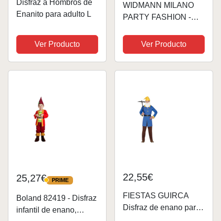
Disfraz a Hombros de
WIDMANN MILANO
Enanito para adulto L
PARTY FASHION -
Disfraces infantiles
enano, gnomo, gnomo,
Ver Producto
Ver Producto
cuento de hadas,
disfraces
22,55€
25,27€
PRIME
PRIME
FIESTAS GUIRCA
Boland 82419 - Disfraz
Disfraz de enano para
infantil de enano,
hombre adulto talla