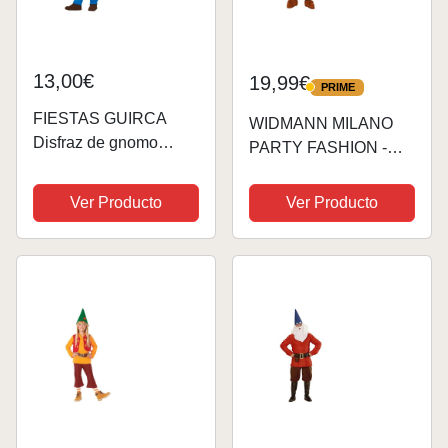
13,00€
19,99€
PRIME
PRIME
FIESTAS GUIRCA
WIDMANN MILANO
Disfraz de gnomo
PARTY FASHION -
Enano Blanco como la
Disfraces infantiles
Nieve
enano, gnomo, gnomo,
Ver Producto
Ver Producto
cuento de hadas,
disfraces