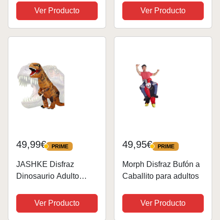
Dinero - Disfraz para
Hinchable Adulto con
Ver Producto
Ver Producto
adultos y divertidos
Sistema Inflable,
accesorios para
Disfraz Inflable Adulto,
Fiestas, Carnaval y
Disfraz Halloween
Halloween - Talla XL...
Hombre y Mujer para...
49,99€
49,95€
PRIME
PRIME
PRIME
PRIME
JASHKE Disfraz
Morph Disfraz Bufón a
Dinosaurio Adulto
Caballito para adultos
Disfraz Dinosaurio
Hinchable Disfraz
Ver Producto
Ver Producto
Halloween Inflable