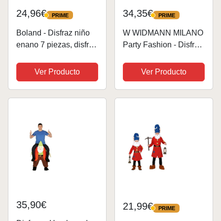
24,96€
34,35€
PRIME
PRIME
PRIME
PRIME
Boland - Disfraz niño
W WIDMANN MILANO
enano 7 piezas, disfraz
Party Fashion - Disfraz
para fiesta tematica o
enano, gnomo, gnomo,
carnaval, disfraz de
cuento de hadas,
Ver Producto
Ver Producto
gnomo
disfraces
35,90€
21,99€
PRIME
PRIME