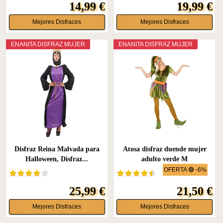
14,99 €
19,99 €
Mejores Disfraces
Mejores Disfraces
ENANITA DISFRAZ MUJER
ENANITA DISFRAZ MUJER
Disfraz Reina Malvada para
Atosa disfraz duende mujer
Halloween, Disfraz...
adulto verde M
OFERTA 🔴 -6%
25,99 €
21,50 €
Mejores Disfraces
Mejores Disfraces