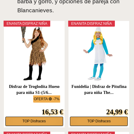
barba y gorro, y opciones de pareja con
Blancanieves.
ENANITA DISFRAZ NIÑA
ENANITA DISFRAZ NIÑA
Disfraz de Troglodita Hueso
Funidelia | Disfraz de Pitufina
para niña S1-(5/6...
para niña The...
OFERTA 🔴 -7%
16,53 €
24,99 €
TOP Disfraces
TOP Disfraces