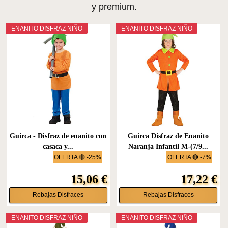
y premium.
ENANITO DISFRAZ NIÑO
ENANITO DISFRAZ NIÑO
Guirca - Disfraz de enanito con
Guirca Disfraz de Enanito
casaca y...
Naranja Infantil M-(7/9...
OFERTA 🔴 -25%
OFERTA 🔴 -7%
15,06 €
17,22 €
Rebajas Disfraces
Rebajas Disfraces
ENANITO DISFRAZ NIÑO
ENANITO DISFRAZ NIÑO