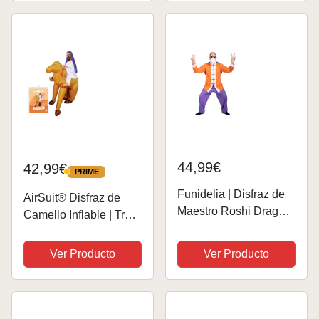
Disfraces Hinchables
Disfraz Adulto
44,99€
42,99€
PRIME
PRIME
Funidelia | Disfraz de
AirSuit® Disfraz de
Maestro Roshi Dragon
Camello Inflable | Traje
Ball para hombre Bola
Peculiar | Tamaño
de Dragón, Manga,
Adulto | Poliéster
Ver Producto
Ver Producto
Saiyan - Disfraz para
Cómodo | Resistente |
adultos y divertidos
Sistema de inflación
accesorios para
Incluido | OriginalCup®
Fiestas,...