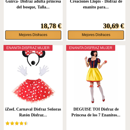
Guirca- Disfraz adulta princesa
Creaciones Llopis - Disfraz de
del bosque, Talla...
enanito para...
18,78 €
30,69 €
Mejores Disfraces
Mejores Disfraces
ENANITA DISFRAZ MUJER
ENANITA DISFRAZ MUJER
iZoeL Carnaval Disfraz Señoras
DEGUISE TOI Disfraz de
Ratón Disfraz...
Princesa de los 7 Enanitos...