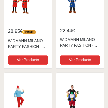
22,44€
28,95€
PRIME
PRIME
WIDMANN MILANO
WIDMANN MILANO
PARTY FASHION -
PARTY FASHION -
Disfraces infantiles
Disfraz de enano,
enano, gnomo, gnomo,
gnomo, gnomo, cuento
Ver Producto
Ver Producto
cuento de hadas,
de hadas, disfraces
disfraces