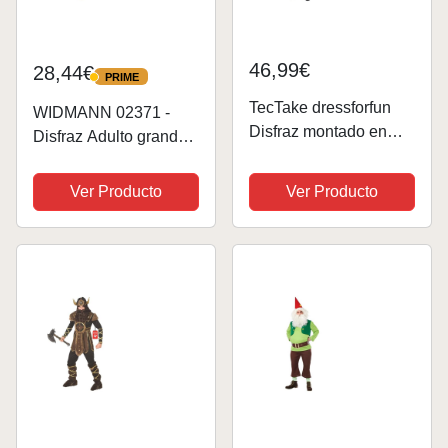
46,99€
28,44€
PRIME
PRIME
TecTake dressforfun
WIDMANN 02371 -
Disfraz montado en
Disfraz Adulto grandes
Enano Inflable Adulto |
enanos, túnica,
Funciona con Pilas |
pantalones y sombrero,
Ver Producto
Ver Producto
Máxima Libertad de
talla S
Movimiento