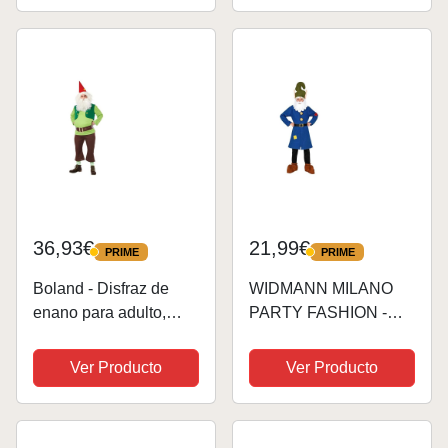
disfraces
36,93€
21,99€
PRIME
PRIME
PRIME
PRIME
Boland - Disfraz de
WIDMANN MILANO
enano para adulto,
PARTY FASHION -
disfraz para fiestas
Disfraces infantiles
tematicas o carnaval,
enano, gnomo, gnomo,
Ver Producto
Ver Producto
disfraz de gnomo
cuento de hadas,
disfraces