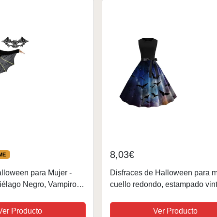
8,03€
ME
alloween para Mujer -
Disfraces de Halloween para m
iélago Negro, Vampiro,
cuello redondo, estampado vin
lloween, Cosplay para
vestido de cóctel sin mangas, v
tas, Talla M
de cóctel acampanado, vestido
Ver Producto
Ver Producto