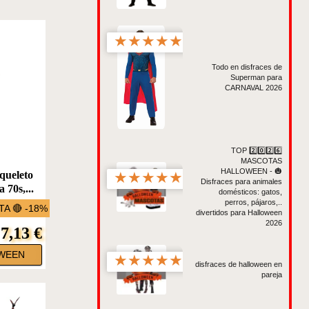
★
★
★
★
★
Todo en disfraces de
Superman para
CARNAVAL 2026
TOP 2️⃣0️⃣2️⃣6️⃣
MASCOTAS
HALLOWEEN - 🎃
queleto
★
★
★
★
★
Disfraces para animales
 70s,...
domésticos: gatos,
perros, pájaros,..
A 🔴 -18%
divertidos para Halloween
2026
7,13 €
WEEN
★
★
★
★
★
disfraces de halloween en
pareja