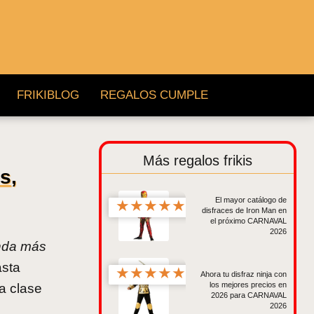
FRIKIBLOG
REGALOS CUMPLE
Más regalos frikis
es
,
El mayor catálogo de
★
★
★
★
★
disfraces de Iron Man en
el próximo CARNAVAL
2026
enda más
sta
★
★
★
★
★
Ahora tu disfraz ninja con
los mejores precios en
a clase
2026 para CARNAVAL
2026