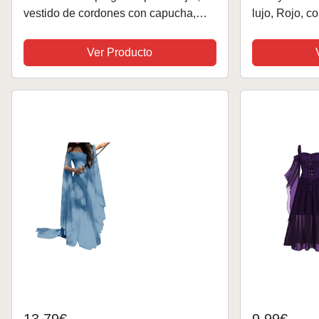
vestido de cordones con capucha,
lujo, Rojo, co
vestido vintage medieval atado en la
adorno para 
cintura, vestido renacentista, fiesta
Ver Producto
festiva, cosplay,...
13,79€
9,99€