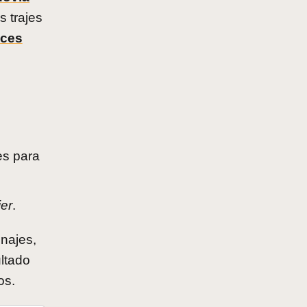
 trajes
aces
s para
jer
.
najes,
ultado
os.