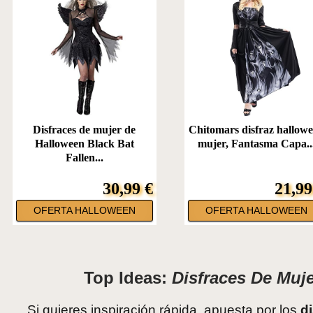
Disfraces de mujer de
Chitomars disfraz hallow
Halloween Black Bat
mujer, Fantasma Capa..
Fallen...
30,99 €
21,99
OFERTA HALLOWEEN
OFERTA HALLOWEEN
Top Ideas:
Disfraces De Muj
Si quieres inspiración rápida, apuesta por los
d