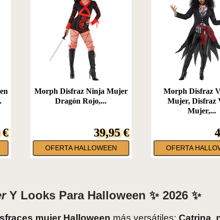
een
Morph Disfraz Ninja Mujer
Morph Disfraz 
.
Dragón Rojo,...
Mujer, Disfraz
Mujer,...
 €
39,95 €
4
OFERTA HALLOWEEN
OFERTA HALLO
er
Y Looks Para Halloween ✨ 2026 ✨
isfraces mujer Halloween
más versátiles:
Catrina
,