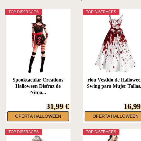
TOP DISFRACES
TOP DISFRACES
Spooktacular Creations
riou Vestido de Hallowe
Halloween Disfraz de
Swing para Mujer Tallas.
Ninja...
31,99 €
16,99
OFERTA HALLOWEEN
OFERTA HALLOWEEN
TOP DISFRACES
TOP DISFRACES