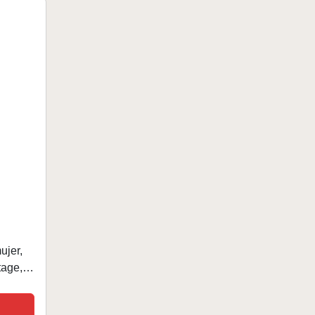
ujer,
tage,
estido
 de