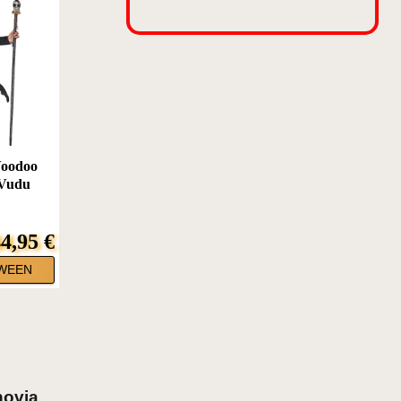
Voodoo
 Vudu
4,95 €
WEEN
novia