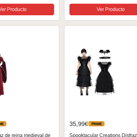
ara Mujer Sin Manga
Ver Producto
Ver Producto
Noche Elegante...
35,99€
ME
PRIME
PRIME
az de reina medieval de
Spooktacular Creations Disfraz