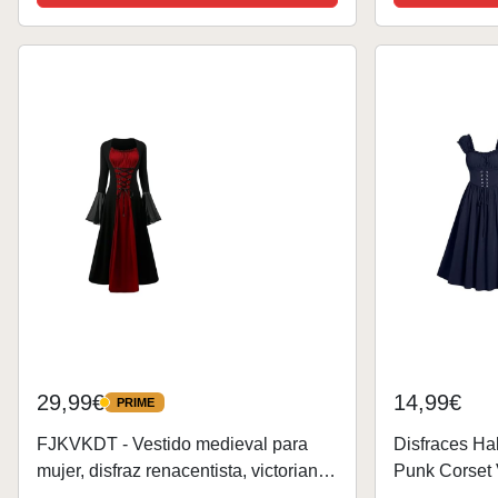
Encaje Disfraces Originales...
29,99€
14,99€
PRIME
PRIME
FJKVKDT - Vestido medieval para
Disfraces Ha
mujer, disfraz renacentista, victoriano,
Punk Corset 
con mangas de trompeta, con corsé,
Cordón Renac