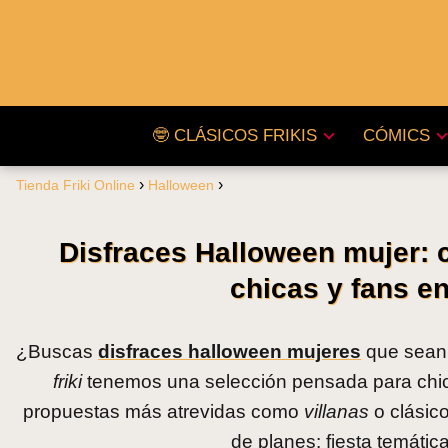
🤓 CLÁSICOS FRIKIS
CÓMICS
Tienda Friki Online
Halloween
Disfraces Halloween mujer: 
chicas y fans e
¿Buscas
disfraces halloween mujeres
que sean o
friki
tenemos una selección pensada para chi
propuestas más atrevidas como
villanas
o clásic
de planes: fiesta temática