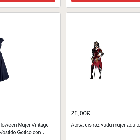
encaje de bruja,...
28,00€
lloween Mujer,Vintage
Atosa disfraz vudu mujer adult
Vestido Gotico con
entista Vestidos