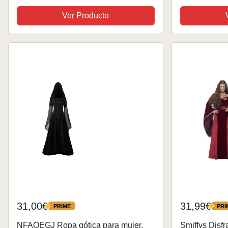
para Halloween (modelo 2, M)
Medievales p
Ver Producto
Vestidos de 
31,00€
31,99€
PRIME
PRI
PRIME
PRIME
NFAOEGJ Ropa gótica para mujer,
Smiffys Disfr