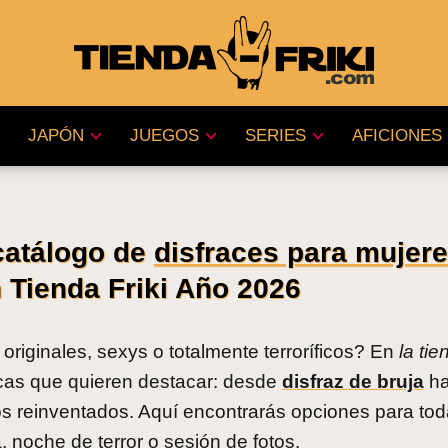
JAPÓN
JUEGOS
SERIES
AFICIONES
catálogo de
disfraces para mujer
n Tienda Friki Año 2026
riginales, sexys o totalmente terroríficos? En
la ti
cas que quieren destacar: desde
disfraz de bruja
ha
os reinventados. Aquí encontrarás opciones para tod
, noche de terror o sesión de fotos.