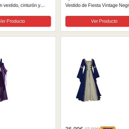
n vestido, cinturón y
Vestido de Fiesta Vintage Neg
la cabeza
Mujer con Vestido, cinturón y C
para Disfraces de Halloween M
Ver Producto
Ver Producto
2026, Fiestas...
36,99€
PRIME