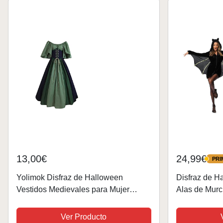
13,00€
24,99€
PRI
PRIME
Yolimok Disfraz de Halloween
Disfraz de H
Vestidos Medievales para Mujer
Alas de Murc
Disfraces Renacimiento Vestido
Fiesta de Ha
Gótico Vestido de Noche con Ribete
Mujeres Adul
Ver Producto