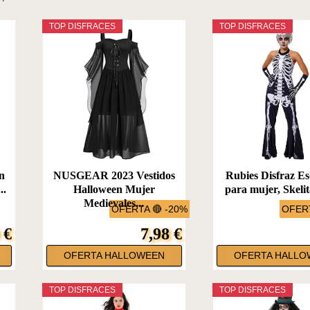
TOP DISFRACES
TOP DISFRACES
en
NUSGEAR 2023 Vestidos
Rubies Disfraz Es
..
Halloween Mujer
para mujer, Skelita
Medievales...
OFERTA 🔴 -20%
OFERT
 €
7,98 €
OFERTA HALLOWEEN
OFERTA HALLO
TOP DISFRACES
TOP DISFRACES