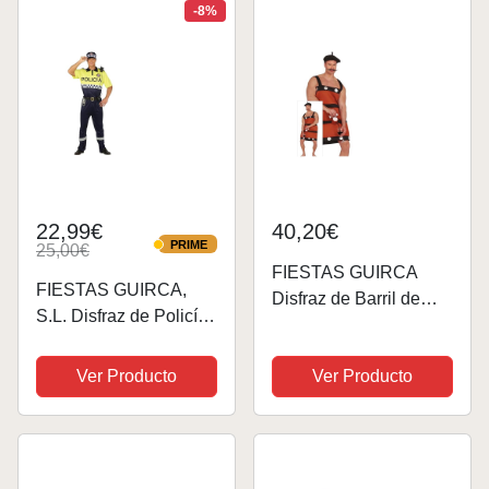
-8%
22,99€
40,20€
PRIME
25,00€
PRIME
FIESTAS GUIRCA
FIESTAS GUIRCA,
Disfraz de Barril de
S.L. Disfraz de Policía
Vino Travieso con
Local para Hombre M
Dispensador de
Ver Producto
Ver Producto
Bebidas Divertido -
Disfraz Divertido para
Hombre - Disfraz de
Despedida de Soltero
Talla L