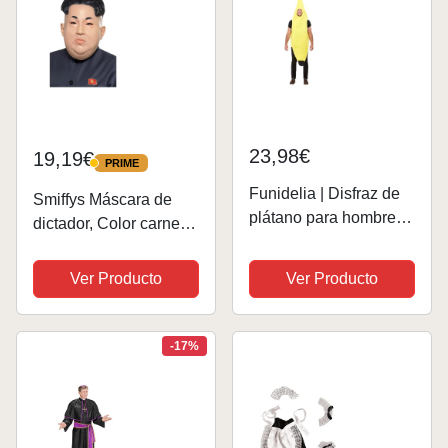
23,98€
19,19€
PRIME
PRIME
Funidelia | Disfraz de
Smiffys Máscara de
plátano para hombre y
dictador, Color carne,
mujer Fruta, Comida,
átex
disfraz de despedida
Ver Producto
Ver Producto
de soltero - Disfraz
para adultos y
accesorios para
-17%
Fiestas, Carnaval...