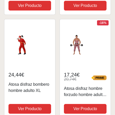
Hombre - Despedida
Ver Producto
Ver Producto
de Soltero Despedida
de Soltero Disfraz de
Hombre Talla L 52-54
-16%
24,44€
17,24€
PRIME
20,74€
PRIME
Atosa disfraz bombero
Atosa disfraz hombre
hombre adulto XL
forzudo hombre adulto
XL
Ver Producto
Ver Producto