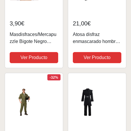
3,90€
21,00€
Masdisfraces/Mercapu
Atosa disfraz
zzle Bigote Negro
enmascarado hombre
DICTADOR
adulto espadachin XS
Ver Producto
Ver Producto
-32%