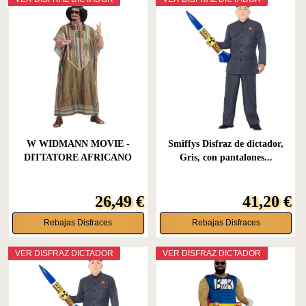
W WIDMANN MOVIE -
Smiffys Disfraz de dictador,
DITTATORE AFRICANO
Gris, con pantalones...
(L/XL)
26,49 €
41,20 €
Rebajas Disfraces
Rebajas Disfraces
VER DISFRAZ DICTADOR
VER DISFRAZ DICTADOR