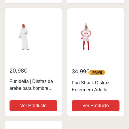
20,98€
34,99€
PRIME
PRIME
Funidelia | Disfraz de
Fun Shack Disfraz
árabe para hombre
Enfermera Adulto,
Jeque, Petróleo,
Traje Enfermero
Dinero, disfraz de
Hombre, Disfraces
Ver Producto
Ver Producto
despedida de soltero -
Enfermeras,
Disfraz para adultos y
Despedida Soltero,
divertidos accesorios
Disfraz Carnaval