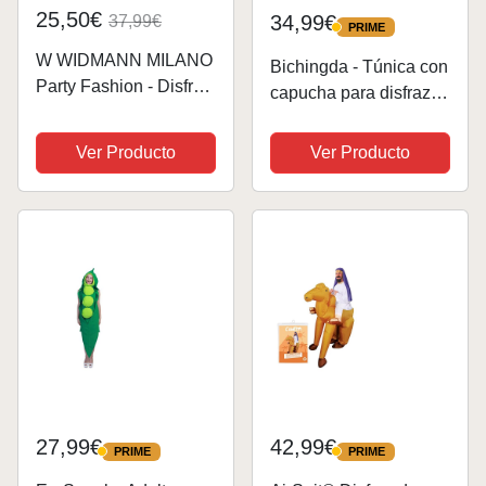
25,50€
34,99€
37,99€
PRIME
PRIME
W WIDMANN MILANO
Bichingda - Túnica con
Party Fashion - Disfraz
capucha para disfraz
de piloto de caza,
de caballero, cosplay
mono, disfraces,
para hombre, conjunto
Ver Producto
Ver Producto
carnaval
completo para
Halloween.
27,99€
42,99€
PRIME
PRIME
PRIME
PRIME