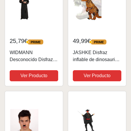
25,79€
49,99€
PRIME
PRIME
PRIME
PRIME
WIDMANN
JASHKE Disfraz
Desconocido Disfraz
inflable de dinosaurio
de Sacerdote Camilo
T-rex para adultos
Adulto
Ver Producto
Ver Producto