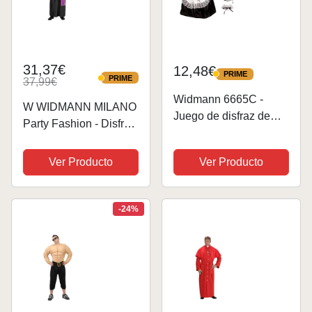
31,37€
12,48€
PRIME
PRIME
PRIME
37,99€
PRIME
Widmann 6665C -
W WIDMANN MILANO
Juego de disfraz de
Party Fashion - Disfraz
sirvienta o camarera
de cardenal, clérigo,
compuesto por
obispo, sacerdote, traje
Ver Producto
Ver Producto
diadema, cuello,
de la iglesia
puños, falda y delantal,
para fiestas temáticas
-24%