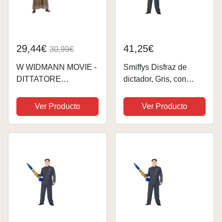
29,44€
41,25€
30,99€
W WIDMANN MOVIE -
Smiffys Disfraz de
DITTATORE
dictador, Gris, con
AFRICANO (L/XL)
pantalones y chaqueta
Ver Producto
Ver Producto