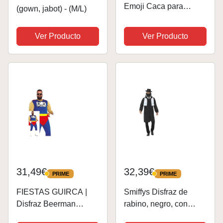
Emoji Caca para
(gown, jabot) - (M/L)
hombre y mujer
Emoticono, Whatsapp,
Ver Producto
Ver Producto
Original y Divertido -
Disfraz para adultos y
divertidos accesorios
para Fiestas,...
31,49€
32,39€
PRIME
PRIME
PRIME
PRIME
FIESTAS GUIRCA |
Smiffys Disfraz de
Disfraz Beerman
rabino, negro, con
Adulto (52-54/L) -
chaqueta, pañuelo,