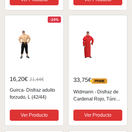
diadema, cuello,
de la iglesia
puños, falda y delantal,
para fiestas temáticas
-24%
16,20€
33,75€
21,44€
PRIME
PRIME
Guirca- Disfraz adulto
Widmann - Disfraz de
forzudo, L (42/44)
Cardenal Rojo, Túnica,
Tippet, Cinturón,
Calota, Carnaval,
Ver Producto
Ver Producto
Mottoparty