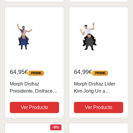
domador
64,95€
64,99€
PRIME
PRIME
PRIME
PRIME
Morph Disfraz
Morph Disfraz Líder
Presidente, Disfraces a
Kim Jong Un a
Hombros Adulto,
Caballito para adultos
Cosplay, Presidente
Ver Producto
Ver Producto
Estados Unidos,
Disfraz Carnaval
Halloween
-9%