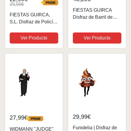
PRIME
25,00€
PRIME
FIESTAS GUIRCA
FIESTAS GUIRCA,
Disfraz de Barril de
S.L. Disfraz de Policía
Vino Travieso con
Local para Hombre M
Dispensador de
Ver Producto
Ver Producto
Bebidas Divertido -
Disfraz Divertido para
Hombre - Disfraz de
Despedida de Soltero
Talla L
29,99€
27,99€
PRIME
PRIME
Funidelia | Disfraz de
WIDMANN "JUDGE"