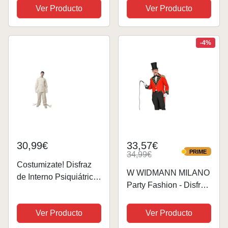
Capa, Cinturón, Mono
sombrero y barba
Ver Producto
Ver Producto
y Sujeta Latas -
Disfraces de
Superhéroes para
-4%
Bachelor Party, Fiestas
de Cerveza y...
30,99€
33,57€
PRIME
34,99€
PRIME
Costumizate! Disfraz
W WIDMANN MILANO
de Interno Psiquiátrico
Party Fashion - Disfraz
para adulto (talla
de maestro de
única). Especial para
ceremonias, frac,
Ver Producto
Ver Producto
Halloween.
uniforme de guardia,