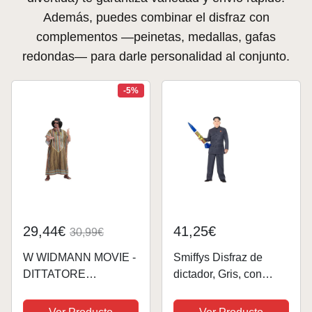
Además, puedes combinar el disfraz con
complementos —peinetas, medallas, gafas
redondas— para darle personalidad al conjunto.
-5%
29,44€
41,25€
30,99€
W WIDMANN MOVIE -
Smiffys Disfraz de
DITTATORE
dictador, Gris, con
AFRICANO (L/XL)
pantalones y chaqueta