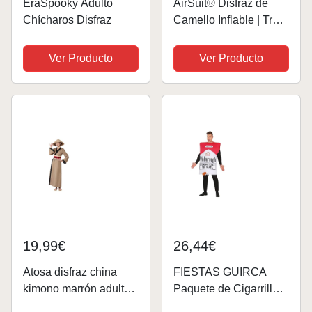
EraSpooky Adulto
AirSuit® Disfraz de
Chícharos Disfraz
Camello Inflable | Traje
Peculiar | Tamaño
Adulto 160 a 190cm |
Ver Producto
Ver Producto
Poliéster Cómodo |
Resistente | Sistema
de inflación Incluido |
OriginalCup®
19,99€
26,44€
Atosa disfraz china
FIESTAS GUIRCA
kimono marrón adulto
Paquete de Cigarrillos
M
Divertidos Disfraz de