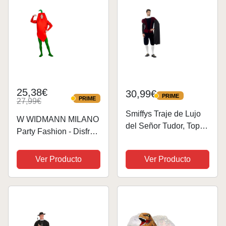
25,38€
30,99€
PRIME
PRIME
PRIME
27,99€
PRIME
Smiffys Traje de Lujo
W WIDMANN MILANO
del Señor Tudor, Top,
Party Fashion - Disfraz
Pantalones, Capa y
Pepperoni, carnaval,
Collarín
fiesta temática
Ver Producto
Ver Producto