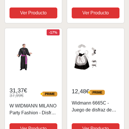
mujer Fruta, Comida,
átex
disfraz de despedida
Ver Producto
Ver Producto
de soltero - Disfraz
para adultos y
accesorios para
-17%
Fiestas, Carnaval...
31,37€
12,48€
PRIME
PRIME
PRIME
37,99€
PRIME
Widmann 6665C -
W WIDMANN MILANO
Juego de disfraz de
Party Fashion - Disfraz
sirvienta o camarera
de cardenal, clérigo,
compuesto por
obispo, sacerdote, traje
Ver Producto
Ver Producto