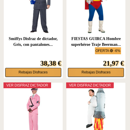
Smiffys Disfraz de dictador,
FIESTAS GUIRCA Hombre
Gris, con pantalones...
superhéroe Traje Beerman...
OFERTA 🔴 -6%
38,38 €
21,97 €
Rebajas Disfraces
Rebajas Disfraces
VER DISFRAZ DICTADOR
VER DISFRAZ DICTADOR