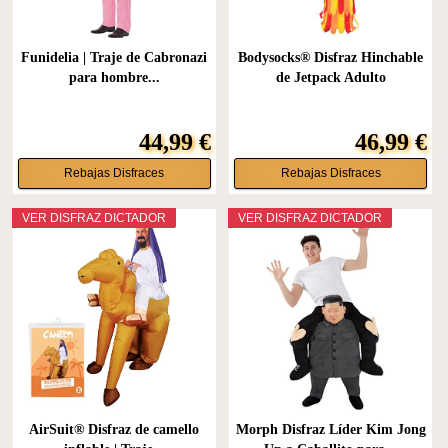
Funidelia | Traje de Cabronazi
Bodysocks® Disfraz Hinchable
para hombre...
de Jetpack Adulto
44,99 €
46,99 €
Rebajas Disfraces
Rebajas Disfraces
VER DISFRAZ DICTADOR
VER DISFRAZ DICTADOR
AirSuit® Disfraz de camello
Morph Disfraz Líder Kim Jong