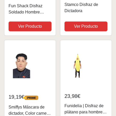
Stamco Disfraz de
Fun Shack Disfraz
Dictadora
Soldado Hombre
Verde, Disfraz Militar
Hombre WW2, Disfraz
Ver Producto
Ver Producto
Militar Hombre Adulto,
Disfraz Soldado
Adulto, Disfraz
Carnaval Hombre Talla
M
23,98€
19,19€
PRIME
PRIME
Funidelia | Disfraz de
Smiffys Máscara de
plátano para hombre y
dictador, Color carne,