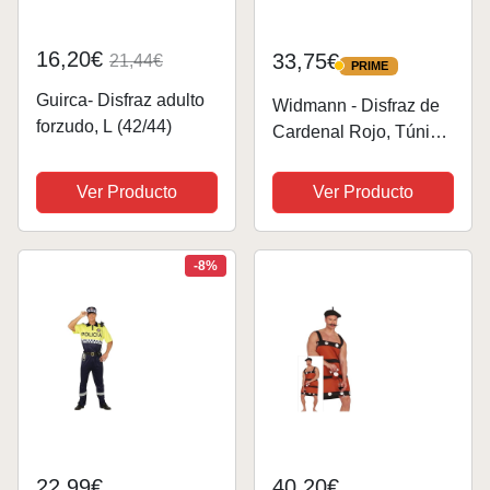
16,20€
33,75€
21,44€
PRIME
PRIME
Guirca- Disfraz adulto
Widmann - Disfraz de
forzudo, L (42/44)
Cardenal Rojo, Túnica,
Tippet, Cinturón,
Calota, Carnaval,
Ver Producto
Ver Producto
Mottoparty
-8%
22,99€
40,20€