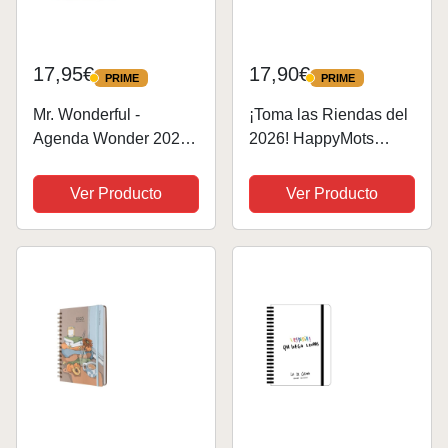
17,95€
17,90€
PRIME
PRIME
PRIME
PRIME
Mr. Wonderful -
¡Toma las Riendas del
Agenda Wonder 2026
2026! HappyMots
Semanal - Voy a full -
Agenda 2026 Semana
Incluye 8 Hojas de
Vista – Diseño
Ver Producto
Ver Producto
Pegatinas y Bloc de
Inspirador,
Notas Adhesivas con
Organización Total y
Formas
un Toque de Felicidad
(PROMETO
PERSEGUIR MIS
SUEÑOS)