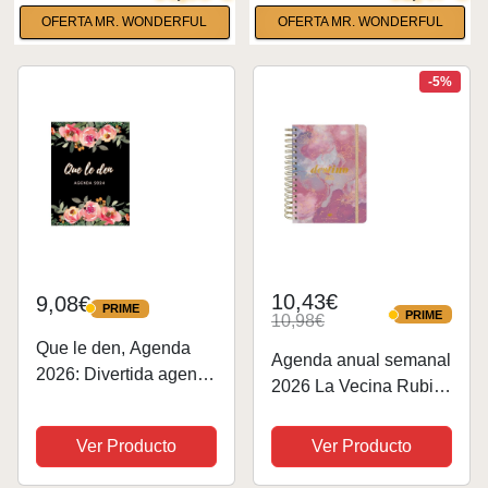
OFERTA MR. WONDERFUL
OFERTA MR. WONDERFUL
-5%
10,43€
9,08€
PRIME
PRIME
PRIME
10,98€
PRIME
Que le den, Agenda
Agenda anual semanal
2026: Divertida agenda
2026 La Vecina Rubia
mensual, semanal y
(TANTANFAN)
diaria para mujeres
Ver Producto
Ver Producto
agotadas con citas
sarcásticas y 12