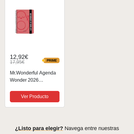
largos....
12,92€
PRIME
17,95€
PRIME
Mr.Wonderful Agenda
Wonder 2026
Semanal, rosa, Lo vas
a lograr, 22,1 x 2,1 x
Ver Producto
15,6
¿Listo para elegir?
Navega entre nuestras