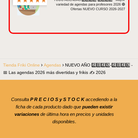
★
★
★
★
★
variedad de agendas para profesores 2026 🔴
Ofertas NUEVO CURSO 2026-2027
Tienda Friki Online
Agendas
NUEVO AÑO 2️⃣0️⃣2️⃣5️⃣-2️⃣0️⃣2️⃣6️⃣ -
📅 Las agendas 2026 más divertidas y frikis ✍ 2026
Consulta
P R E C I O S y S T O C K
accediendo a la
ficha de cada producto dado que
pueden existir
variaciones
de última hora en precios y unidades
disponibles
.