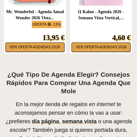
Mr. Wonderful - Agenda Anual
Q Kalon - Agenda 2026 -
Wonder 2026 Vista...
Semana Vista Vertical,...
OFERTA 🔴 -13%
13,95 €
4,60 €
VER OFERTA AGENDAS 2026
VER OFERTA AGENDAS 2026
¿Qué Tipo De Agenda Elegir? Consejos
Rápidos Para Comprar Una Agenda Que
Mole
En la
mejor tienda de regalos en internet
te
aconsejamos pensar en cómo la vas a usar:
¿prefieres
día página
,
semana vista
o una
agenda
escolar
? También juega si quieres portada dura,