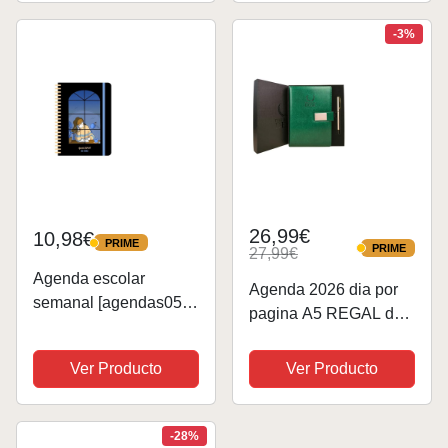
2026 desde
septiembre 2026 a
-3%
agosto 2026 | Incluye
Planificador,...
26,99€
10,98€
PRIME
PRIME
PRIME
27,99€
PRIME
Agenda escolar
Agenda 2026 dia por
semanal [agendas05]
pagina A5 REGAL de
Ana Oncina
cuero vegano y tapa
(TANTANFAN)
dura. Incluye bolígrafo
Ver Producto
Ver Producto
de tinta líquida.
Agenda de folio
amarillo para apuntes
-28%