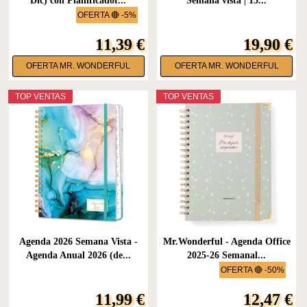
Dic) con Planificador...
Semana vista | 13...
OFERTA 🔴 -5%
11,39 €
19,90 €
OFERTA MR. WONDERFUL
OFERTA MR. WONDERFUL
TOP VENTAS
TOP VENTAS
Agenda 2026 Semana Vista -
Mr.Wonderful - Agenda Office
Agenda Anual 2026 (de...
2025-26 Semanal...
OFERTA 🔴 -50%
11,99 €
12,47 €