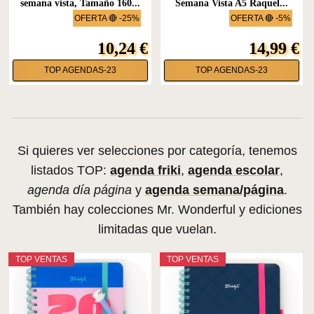
semana vista, Tamaño 160...
Semana Vista A5 Raquel...
OFERTA 🔴 -25%
OFERTA 🔴 -5%
10,24 €
14,99 €
TOP AGENDAS-23
TOP AGENDAS-23
Si quieres ver selecciones por categoría, tenemos
listados TOP:
agenda friki
,
agenda escolar
,
agenda día página
y
agenda semana/página
.
También hay colecciones Mr. Wonderful y ediciones
limitadas que vuelan.
TOP VENTAS
TOP VENTAS