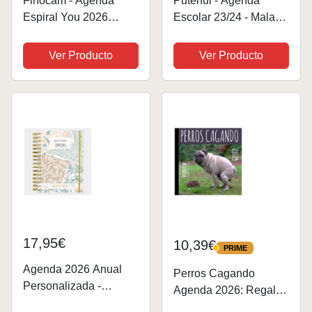
Finocam - Agenda
Puterful - Agenda
Espiral You 2026
Escolar 23/24 - Mala
Semana Vista
hostia Deluxe –
Horizontal Enero 2026
Planificador escolar –
Ver Producto
Ver Producto
- Diciembre 2026 (12
Semana vista –
meses) Hojas Español
Agenda con mensajes
divertidos – Tamaño
A5 – 2026/2026 – 12...
17,95€
10,39€
PRIME
PRIME
Agenda 2026 Anual
Perros Cagando
Personalizada -
Agenda 2026: Regalo
Agenda 2026 Día por
divertido para amantes