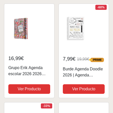
hermosos y divertidos
-60%
mandalas para...
16,99€
7,99€
19,99€
PRIME
PRIME
Grupo Erik Agenda
Burde Agenda Doodle
escolar 2026 2026
2026 | Agenda
semana vista A5
semanal 2026 |
¿Dónde está Wally? -
Formato A5 21,5 cm x
Ver Producto
Ver Producto
Agenda 2026 2026
16 cm | Vista semanal |
semana vista A5
Incluye 142 pegatinas |
ilustraciones - Agenda
En español Doodle
-33%
escolar [agendas05]