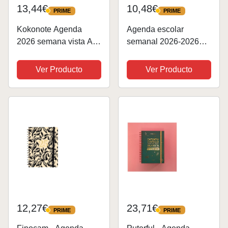
13,44€
10,48€
PRIME
PRIME
PRIME
PRIME
Kokonote Agenda
Agenda escolar
2026 semana vista A5
semanal 2026-2026
Self Care Club -
"¡Estudia!" La de
Agenda semana vista
Girona (TANTANFAN)
Ver Producto
Ver Producto
2026, Agenda anual
2026 con ilustraciones
l Agendas 2026,
Agenda con pegatinas
2026...
12,27€
23,71€
PRIME
PRIME
PRIME
PRIME