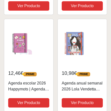
Página - Diseño de
de perros | Calendario
Ver Producto
Ver Producto
Flores en Portada -
2026
Agenda Tamaño A5
desde Enero 2026 a
Diciembre 2026.
ONEPERSONAL
12,46€
10,98€
PRIME
PRIME
PRIME
PRIME
Agenda escolar 2026
Agenda anual semanal
Happymots | Agenda
2026 Lola Vendetta
semana vista 12
(TANTANFAN)
meses completos |
Ver Producto
Ver Producto
Agenda anual 2026