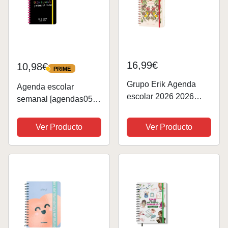
16,99€
10,98€
PRIME
PRIME
Grupo Erik Agenda
Agenda escolar
escolar 2026 2026
semanal [agendas05]
semana vista A5 Frida
La de Girona
Kahlo - Agenda 2026
(TANTANFAN)
Ver Producto
Ver Producto
2026 semana vista A5
ilustraciones - Agenda
escolar Frida Kahlo
2026 2026 |...