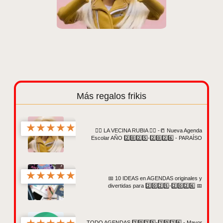
Más regalos frikis
★
★
★
★
★
👱‍♀️ LA VECINA RUBIA 👱‍♀️ -📒 Nueva Agenda
Escolar AÑO 2️⃣0️⃣2️⃣5️⃣-2️⃣0️⃣2️⃣6️⃣ - PARAÍSO
★
★
★
★
★
📅 10 IDEAS en AGENDAS originales y
divertidas para 2️⃣0️⃣2️⃣5️⃣-2️⃣0️⃣2️⃣6️⃣ 📅
TODO AGENDAS 2️⃣0️⃣2️⃣5️⃣-2️⃣0️⃣2️⃣6️⃣ - Mayor