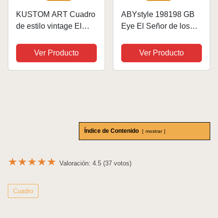
KUSTOM ART Cuadro
ABYstyle 198198 GB
de estilo vintage El
Eye El Señor de los
Señor de los Anillos,
Anillos Un Anillo Maxi
de colección,
Póster, 61 cm x 91.5
Ver Producto
Ver Producto
impresión sobre
cm
madera, para
decoración,
restaurante, pizzería,
bar, hotel
Índice de Contenido
mostrar
★
★
★
★
★
Valoración: 4.5 (37 votos)
Cuadro