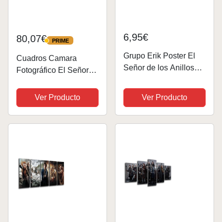
6,95€
80,07€
PRIME
PRIME
Grupo Erik Poster El
Cuadros Camara
Señor de los Anillos
Fotográfico El Señor
Mapa de la tierra
De Los Anillos Tamaño
media - Laminas
total: 97 x 62 cm XXL,
Ver Producto
Ver Producto
decorativas 61x91,5cm
Multicolor
a todo color | Posters
para pared ideal
decoración habitación