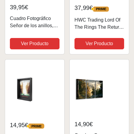
39,95€
37,99€
PRIME
PRIME
Cuadro Fotográfico
HWC Trading Lord Of
Señor de los anillos,
The Rings The Return
Personajes, Silueta
Of The King A3
Tamaño total: 131 x 62
Enmarcado Regalo De
Ver Producto
Ver Producto
cm XXL
Visualización De Fotos
De Impresión De
Imagen Impresa
Autógrafo Firmado Por
Los...
14,90€
14,95€
PRIME
PRIME