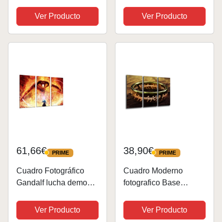
los Anillos, Sauron
Media (Oscuro)
Tamaño total: 97 x 62
Ver Producto
Ver Producto
(91,5cm x 61cm)
cm XXL, Multicolor
61,66€
38,90€
PRIME
PRIME
PRIME
PRIME
Cuadro Fotográfico
Cuadro Moderno
Gandalf lucha demonio
fotografico Base
de fuego Tamaño total:
Madera, 97 x 62 cm, El
97 x 62 cm XXL
Señor De Los Anillos
Ver Producto
Ver Producto
Ref. 26134