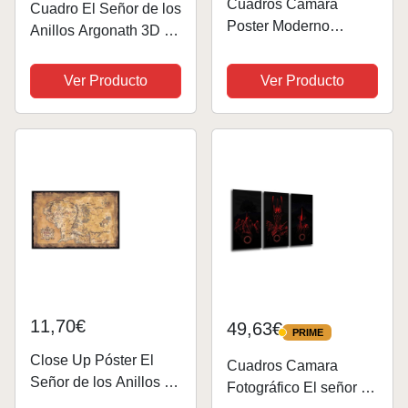
Cuadros Camara
Cuadro El Señor de los
Poster Moderno
Anillos Argonath 3D -
Fotografico EL Señor
Poster El señor de los
de los Anillos, 97 x 62
Anillos con Marco
Ver Producto
Ver Producto
cm, ref. PST26222
22,7x30cm - Los
Anillos de Poder Lord
of The Rings - El Señor
de los...
11,70€
49,63€
PRIME
PRIME
Close Up Póster El
Cuadros Camara
Señor de los Anillos -
Fotográfico El señor de
Mapa de la Tierra