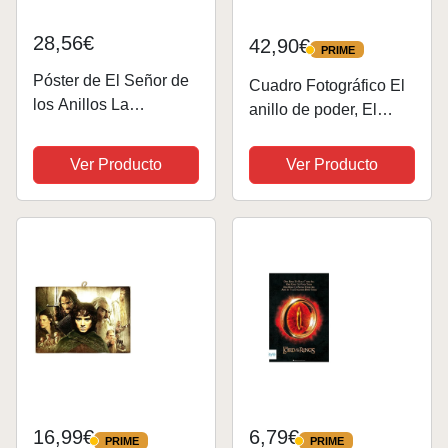
28,56€
42,90€
PRIME
PRIME
Póster de El Señor de
Cuadro Fotográfico El
los Anillos La
anillo de poder, El
Comunidad del Anillo
Señor De Los Anillos
para la pared de la
Tamaño total: 131 x 62
Ver Producto
Ver Producto
cubierta de la
cm XXL, Multicolor
habitación, póster
estético vintage,
pintura decorativa
para...
16,99€
6,79€
PRIME
PRIME
PRIME
PRIME