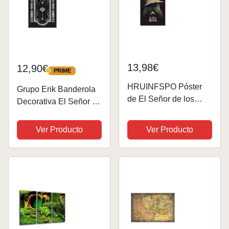
13,98€
12,90€
PRIME
PRIME
HRUINFSPO Póster
Grupo Erik Banderola
de El Señor de los
Decorativa El Señor de
Anillos La Comunidad
los Anillos - Póster de
del Anillo para pared,
Tela Enrollable -
Ver Producto
Ver Producto
lienzo, arte moderno,
Cuadro para
pintura decorativa para
Decoración de Pared
sala de estar,
dormitorio,...