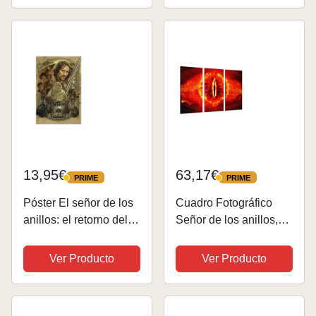
13,95€
63,17€
PRIME
PRIME
PRIME
PRIME
Póster El señor de los
Cuadro Fotográfico
anillos: el retorno del
Señor de los anillos,
rey, tamaños DinA4 y
ojo de fuego, Sauron
DinA3, impresión offset
Tamaño total: 97 x 62
Ver Producto
Ver Producto
digital sobre papel de
cm XXL
200g, fabricado en
España, sin marco,...