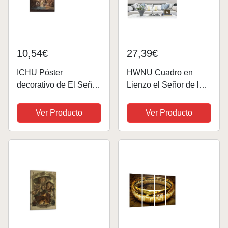
10,54€
27,39€
ICHU Póster
HWNU Cuadro en
decorativo de El Señor
Lienzo el Señor de los
de los Anillos Hobbit,
Anillos Arte de la
lienzo, póster de pared
Pared Cartel de la
Ver Producto
Ver Producto
e impresión artística
película Impresión
moderna para
Paisaje Óleo sobre
decoración de
Lienzo Pintura Arte
dormitorio familiar, 20
Moderno de la Pared...
x...