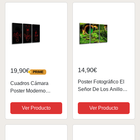
14,90€
19,90€
PRIME
PRIME
Poster Fotográfico El
Cuadros Cámara
Señor De Los Anillos
Poster Moderno
Tamaño total: 97 x 62
Fotografico El señor de
cm XXL
los Anillos, Sauron, 97
Ver Producto
Ver Producto
x 62 cm, ref. PST26013