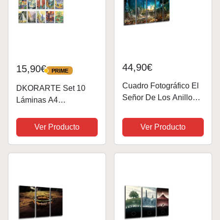
44,90€
15,90€
PRIME
PRIME
Cuadro Fotográfico El
DKORARTE Set 10
Señor De Los Anillos,
Láminas A4
La Batalla por la Tierra
Decorativas Pared
Media Tamaño total:
para Cuadros
Ver Producto
Ver Producto
165 x 62 cm XXL,
Decoración Salón
Multicolor
Modernos, Dormitorios,
Habitación, SIN Marco,
Series y Películas El
señor de los...