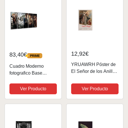
12,92€
83,40€
PRIME
PRIME
YRUAWRH Póster de
Cuadro Moderno
El Señor de los Anillos
fotografico Base
para pared, lona
Madera, 165 x 62 cm,
estética, póster
El Señor De Los
Ver Producto
Ver Producto
vintage, pintura
Anillos Ref. 26113
decorativa para
dormitorio, sala de
estar, 30 x 45 cm,
estilo...