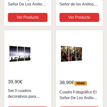
Señor De Los Anillos
Señor de los Anillos,
Tamaño total: 97 x 62
lienzo moderno para
cm XXL
decoración de
Ver Producto
Ver Producto
dormitorio familiar, 20 x
30 cm
39,90€
38,90€
PRIME
PRIME
Set 3 cuadros
Cuadro Fotográfico El
decorativos para
Señor De Los Anillos,
pared, Decoración
Cine Tamaño total: 97