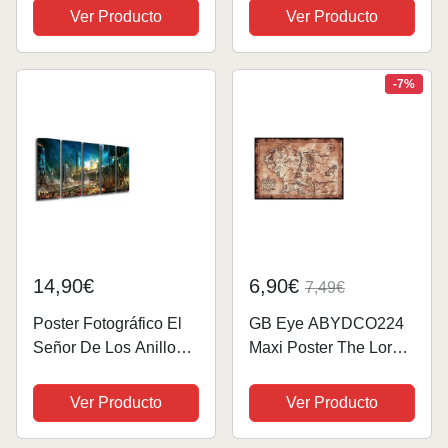
Salón Modernos,
x 62 cm XXL
Ver Producto
Ver Producto
Dormitorios,
Habitación, impresión
sobre madera con
-7%
colgadores, El Señor
de los Anillos, EL...
14,90€
6,90€
7,49€
Poster Fotográfico El
GB Eye ABYDCO224
Señor De Los Anillos,
Maxi Poster The Lord
La Batalla por la Tierra
of The Rings One Map
Media Tamaño total:
61 x 91.5cm
Ver Producto
Ver Producto
165 x 62 cm XXL