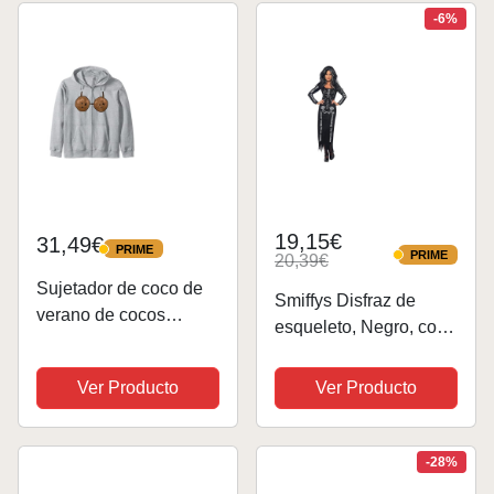
-6%
19,15€
31,49€
PRIME
PRIME
PRIME
20,39€
PRIME
Sujetador de coco de
Smiffys Disfraz de
verano de cocos
esqueleto, Negro, con
Disfraz de coco
vestido ceñido de
Sudadera con
manga larga
Ver Producto
Ver Producto
Capucha
-28%