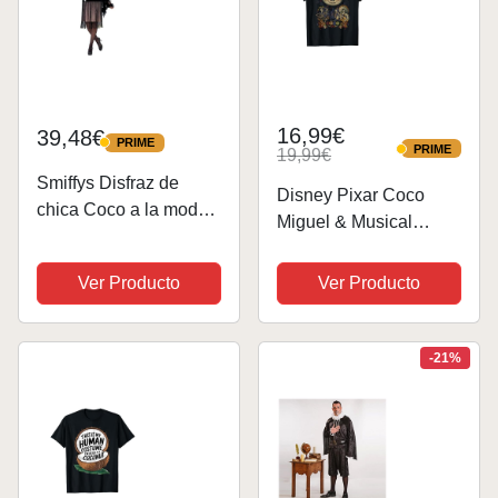
16,99€
39,48€
PRIME
PRIME
PRIME
19,99€
PRIME
Smiffys Disfraz de
Disney Pixar Coco
chica Coco a la moda
Miguel & Musical
de los años 20,
Scene Camiseta
vestido, boquilla, collar
Ver Producto
Ver Producto
y adorno para el pelo
-21%