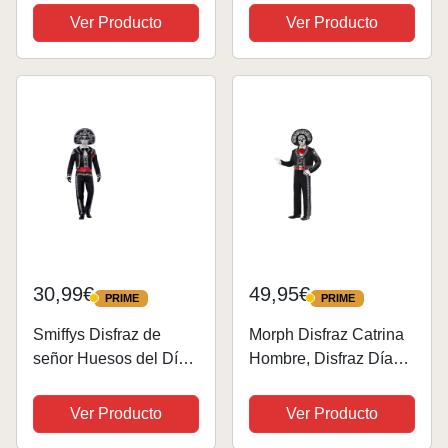
impresa con corbata,
Ver Producto
Ver Producto
Talla única, Oficial The
Flintstones para
Carnaval, fiestas,
despedidas y cosplay
30,99€
49,95€
PRIME
PRIME
PRIME
PRIME
Smiffys Disfraz de
Morph Disfraz Catrina
señor Huesos del Día
Hombre, Disfraz Día
de Muertos, con
De Los Muertos
chaqueta, pantalón,
Hombre, Disfraz
Ver Producto
Ver Producto
falsa camisa y
Esqueleto Mexicano,