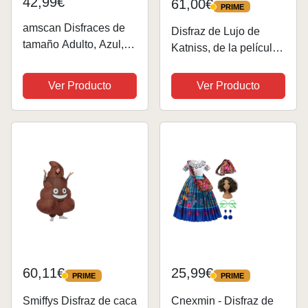
42,99€
61,00€
PRIME
PRIME
amscan Disfraces de
Disfraz de Lujo de
tamaño Adulto, Azul,
Katniss, de la película
XXL
«Los Juegos del
Hambre», de Rubie'S,
Ver Producto
Ver Producto
Talla Grande (Pecho
102 a 107 cm, 89 a 97
cm, Entrepierna 76 cm)
60,11€
25,99€
PRIME
PRIME
PRIME
PRIME
Smiffys Disfraz de caca
Cnexmin - Disfraz de