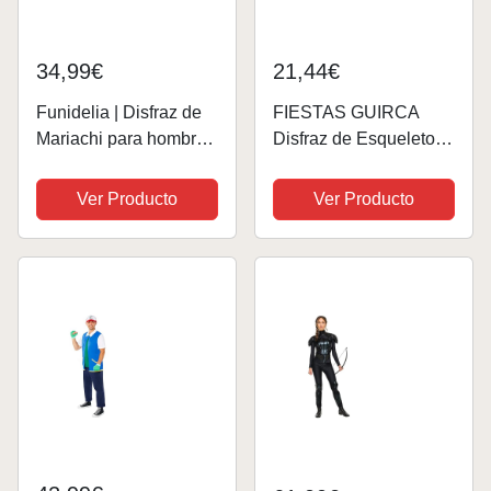
34,99€
21,44€
Funidelia | Disfraz de
FIESTAS GUIRCA
Mariachi para hombre
Disfraz de Esqueleto
Catrina, Dia de los
Mexicano para Hombre
Muertos, Terror -
- Traje de Mariachi del
Ver Producto
Ver Producto
Disfraz para adultos y
Día de los Muertos -
divertidos accesorios
Disfraces de
para Fiestas, Carnaval
Halloween para
y...
Hombre Talla L 52-54