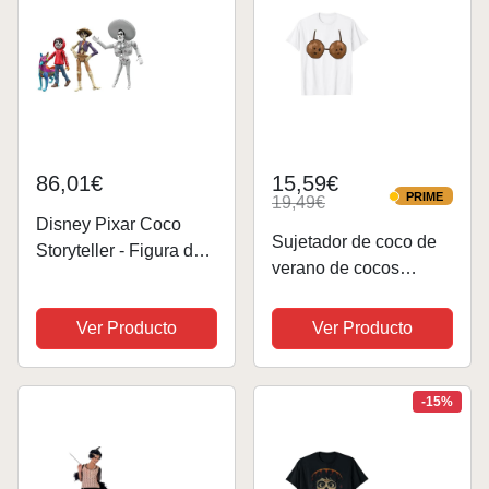
86,01€
15,59€
PRIME
19,49€
PRIME
Disney Pixar Coco
Sujetador de coco de
Storyteller - Figura de
verano de cocos
acción multipaquete,
Disfraz de coco
Miguel Héctor Ernesto
Camiseta
Ver Producto
Ver Producto
Dante en la tierra de
los muertos, juguetes
de la película Posable
-15%