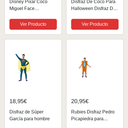
Disney Pixar Coco
Disfraz De Coco Para
Miguel Face
Halloween Disfraz De
Halloween Camiseta
Coco Carnaval
Sudadera
Ver Producto
Ver Producto
18,95€
20,95€
Disfraz de Súper
Rubies Disfraz Pedro
García para hombre
Picapiedra para
hombres, Túnica