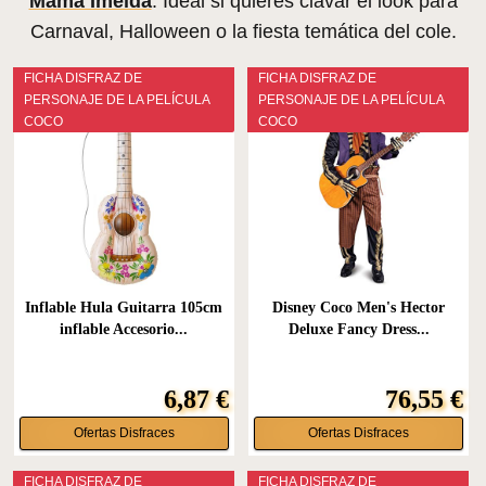
Mamá Imelda
. Ideal si quieres clavar el look para
Carnaval, Halloween o la fiesta temática del cole.
FICHA DISFRAZ DE
FICHA DISFRAZ DE
PERSONAJE DE LA PELÍCULA
PERSONAJE DE LA PELÍCULA
COCO
COCO
Inflable Hula Guitarra 105cm
Disney Coco Men's Hector
inflable Accesorio...
Deluxe Fancy Dress...
6,87 €
76,55 €
Ofertas Disfraces
Ofertas Disfraces
FICHA DISFRAZ DE
FICHA DISFRAZ DE