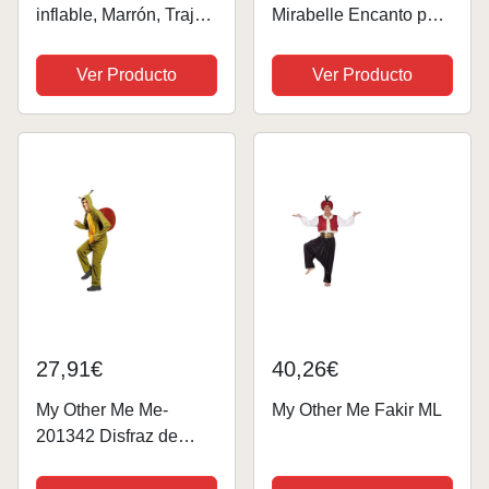
inflable, Marrón, Traje
Mirabelle Encanto para
de una pieza
niños, con accesorios
para fiestas,
Ver Producto
Ver Producto
Halloween, carnaval, 3
– 4 años, 102 cm, color
azul
27,91€
40,26€
My Other Me Me-
My Other Me Fakir ML
201342 Disfraz de
caracol para hombre,
M-L (201342)