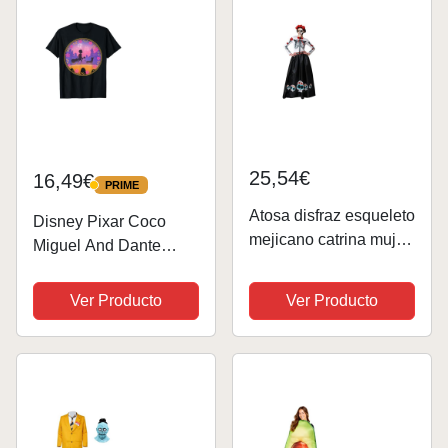
25,54€
16,49€
PRIME
PRIME
Atosa disfraz esqueleto
Disney Pixar Coco
mejicano catrina mujer
Miguel And Dante
M
Silhouette Retrato
Camiseta
Ver Producto
Ver Producto