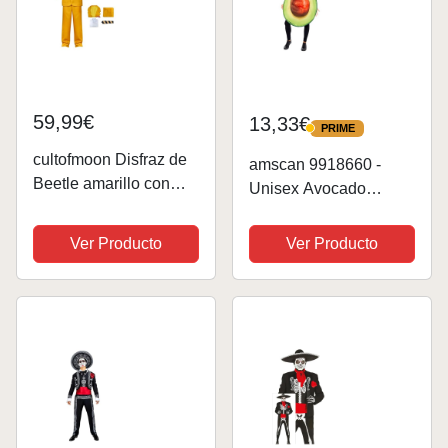
59,99€
13,33€
PRIME
PRIME
cultofmoon Disfraz de
amscan 9918660 -
Beetle amarillo con
Unisex Avocado
chaqueta de traje,
Tabard Adults Festival
pantalones, camisa,
Fancy Dress Costume
Ver Producto
Ver Producto
zombie, bob, máscara
Size: Estándar
de terror, película,
cosplay, carnaval,
Halloween