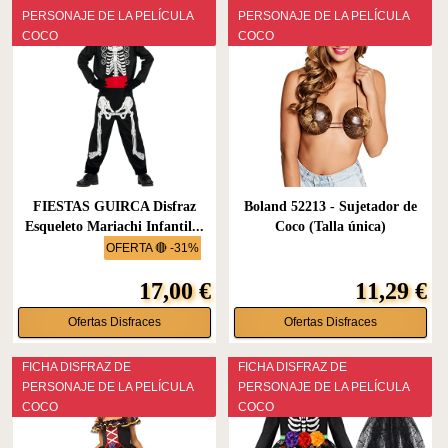
PERSONAJE DE LA PELÍCULA
PERSONAJE DE LA PELÍCULA
COCO
COCO
FIESTAS GUIRCA Disfraz
Boland 52213 - Sujetador de
Esqueleto Mariachi Infantil...
Coco (Talla única)
OFERTA 🔴 -31%
17,00 €
11,29 €
Ofertas Disfraces
Ofertas Disfraces
FICHA DISFRAZ DE
FICHA DISFRAZ DE
PERSONAJE DE LA PELÍCULA
PERSONAJE DE LA PELÍCULA
COCO
COCO