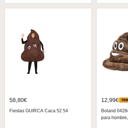
58,80€
12,99€
PRI
PRIME
Fiestas GUIRCA Caca 52 54
Boland 04284
para hombre, 
smiley, acces