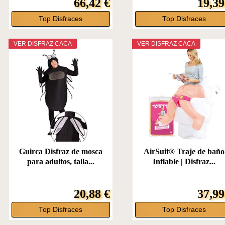
66,42 €
19,39
Top Disfraces
Top Disfraces
VER DISFRAZ CACA
VER DISFRAZ CACA
Guirca Disfraz de mosca
AirSuit® Traje de baño
para adultos, talla...
Inflable | Disfraz...
20,88 €
37,99
Top Disfraces
Top Disfraces