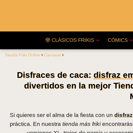
🤓 CLÁSICOS FRIKIS
CÓMICS
Tienda Friki Online
Carnaval
Disfraces de caca:
disfraz e
divertidos en la mejor Tiend
Si quieres ser el alma de la fiesta con un
disfra
práctica. En nuestra
tienda más friki
encontrarás
versiones XL, trajes de pareja y accesori