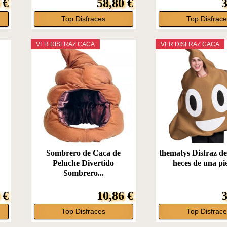
 €
58,80 €
3
Top Disfraces
Top Disfrace
VER DISFRAZ CACA
VER DISFRAZ CACA
Sombrero de Caca de
thematys Disfraz de
Peluche Divertido
heces de una pie
Sombrero...
 €
10,86 €
3
Top Disfraces
Top Disfrace