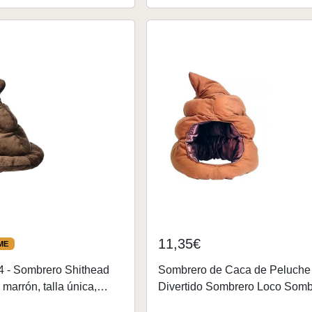
11,35€
ME
 - Sombrero Shithead
Sombrero de Caca de Peluche
marrón, talla única,
Divertido Sombrero Loco Somb
orio, fiesta de lema,
de Felpa Suave Disfraz de Fie