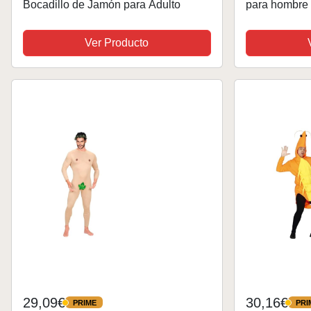
Bocadillo de Jamón para Adulto
para hombre 
Whatsapp, Ori
Disfraz para 
Ver Producto
accesorios pa
29,09€
30,16€
PRIME
PRI
PRIME
PRIME