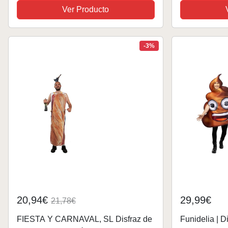
fiesta temáti
Ver Producto
-3%
20,94€
29,99€
21,78€
FIESTA Y CARNAVAL, SL Disfraz de
Funidelia | D