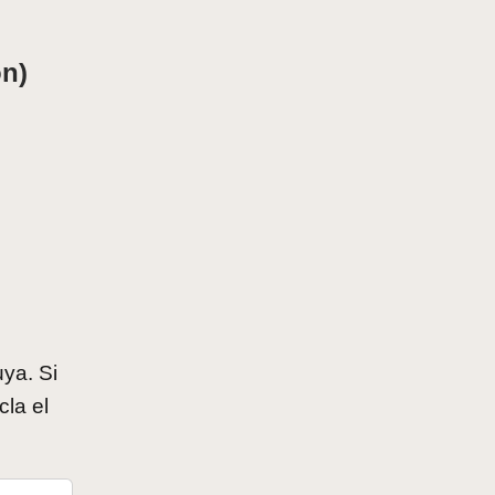
on)
ya. Si
cla el