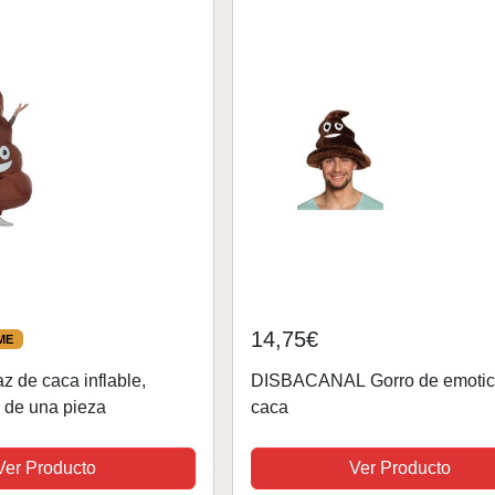
14,75€
ME
az de caca inflable,
DISBACANAL Gorro de emoti
e de una pieza
caca
Ver Producto
Ver Producto