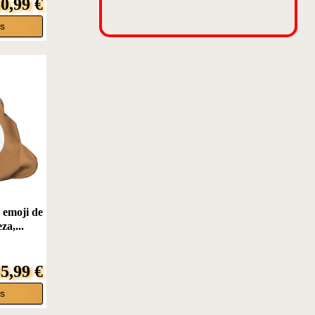
0,99 €
s
 emoji de
za,...
5,99 €
s