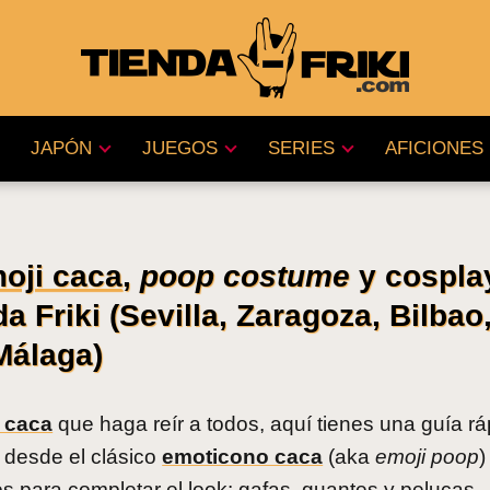
JAPÓN
JUEGOS
SERIES
AFICIONES
moji caca
,
poop costume
y cospla
a Friki (Sevilla, Zaragoza, Bilbao
Málaga)
z caca
que haga reír a todos, aquí tienes una guía rá
 desde el clásico
emoticono caca
(aka
emoji poop
)
os para completar el look: gafas, guantes y pelucas.