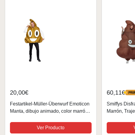
20,00€
60,11€
PRI
PRIME
Festartikel-Müller-Überwurf Emoticon
Smiffys Disfr
Manta, dibujo animado, color marrón,
Marrón, Traj
talla única Fyasa_706428-T04
Ver Producto