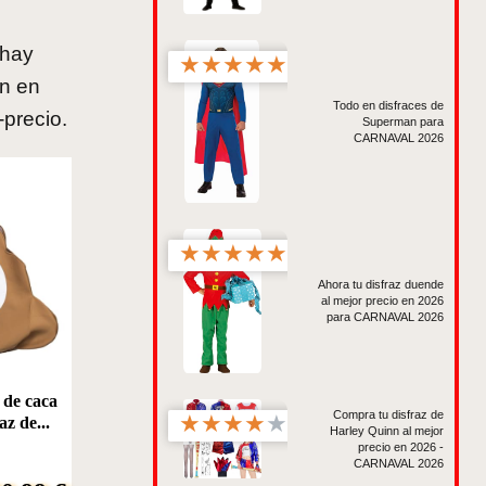
 hay
★
★
★
★
★
ón en
Todo en disfraces de
precio.
Superman para
CARNAVAL 2026
★
★
★
★
★
Ahora tu disfraz duende
al mejor precio en 2026
para CARNAVAL 2026
 de caca
Compra tu disfraz de
★
★
★
★
★
az de...
Harley Quinn al mejor
precio en 2026 -
CARNAVAL 2026