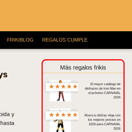
FRIKIBLOG
REGALOS CUMPLE
Más regalos frikis
ys
,
El mayor catálogo de
★
★
★
★
★
disfraces de Iron Man en
el próximo CARNAVAL
2026
pida y
★
★
★
★
★
Ahora tu disfraz ninja con
los mejores precios en
 hasta
2026 para CARNAVAL
2026