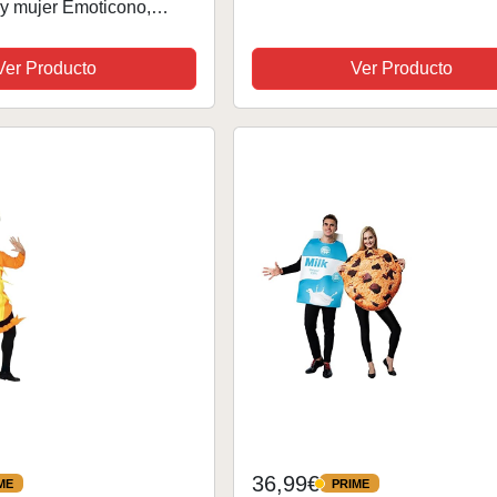
y mujer Emoticono,
ginal y Divertido -
adultos y divertidos
Ver Producto
Ver Producto
ra Fiestas,...
36,99€
ME
PRIME
PRIME