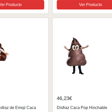
ca
Carnaval Sombrero Cosplay Ve
Ver Producto
Ver Producto
Accesorio de Fiesta
46,23€
isfraz de Emoji Caca
Disfraz Caca Pop Hinchable