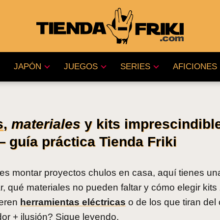
JAPÓN
JUEGOS
SERIES
AFICIONES
s
,
materiales
y kits imprescindibl
 guía práctica Tienda Friki
es montar proyectos chulos en casa, aquí tienes un
ar, qué materiales no pueden faltar y cómo elegir kits
ieren
herramientas eléctricas
o de los que tiran del 
or + ilusión? Sigue leyendo.