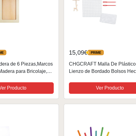
15,09€
ME
PRIME
PRIME
dera de 6 Piezas,Marcos
CHGCRAFT Malla De Plástico
Madera para Bricolaje,
Lienzo de Bordado Bolsos Hec
Pintura de Bricolaje,
Mano Kits Hojas de Rejilla de 
cos Rectangulares para
de Bricolaje para Bordados y
Ver Producto
Ver Producto
,...
Proyectos de Punto y Ganchillo,