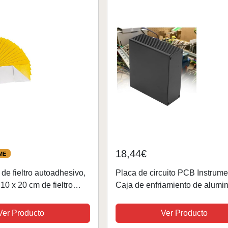
18,44€
ME
de fieltro autoadhesivo,
Placa de circuito PCB Instrume
10 x 20 cm de fieltro
Caja de enfriamiento de alumi
tro rígido de colores
Proyecto electrónico Caja del
 manualidades, bricolaje,
gabinete Caja de protección pa
Ver Producto
Ver Producto
productos electrónicos...