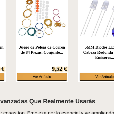
en
Juego de Poleas de Correa
5MM Diodos LE
de 84 Piezas, Conjunto...
Cabeza Redonda 
Emisores...
 €
9,52 €
Ver Artículo
Ver Artículo
Avanzadas Que Realmente Usarás
ar cosas top. Empieza por lo esencial y ve ampliando