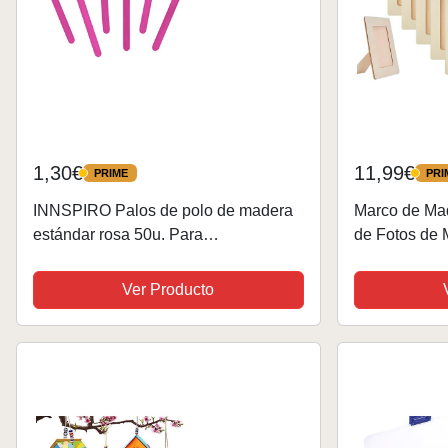
1,30€
11,99€
PRIME
PRI
PRIME
PRIME
INNSPIRO Palos de polo de madera
Marco de Ma
estándar rosa 50u. Para
de Fotos de 
Manualidades DIY, artesanía,
Proyectos de 
bricolaje, decorar y proyectos
Juego de Mar
Ver Producto
Manualidades Infantiles
Manualidades