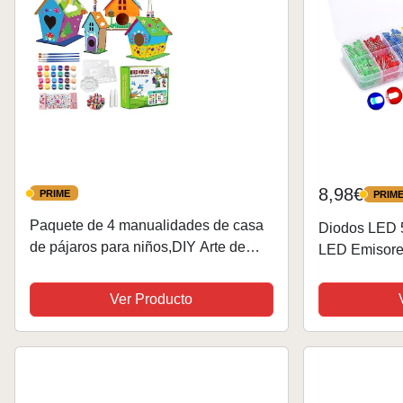
8,98€
PRIME
PRIM
PRIME
PRIME
Paquete de 4 manualidades de casa
Diodos LED 
de pájaros para niños,DIY Arte de
LED Emisores
pintura de bricolaje de madera,Kit
Redondo Dio
casita para pájaros para
(Blanco/Rojo
Ver Producto
niños,Proyectos artesanales...
para DIY,...