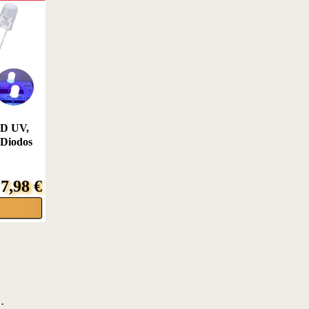
D UV,
Diodos
7,98 €
: