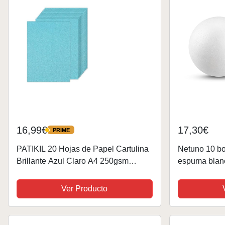
16,99€
17,30€
PRIME
PRIME
PATIKIL 20 Hojas de Papel Cartulina
Netuno 10 bo
Brillante Azul Claro A4 250gsm
espuma blan
Rectángulo Papel Brillante para
Navidad esfe
Manualidades de Scrapbook Tarjetas
decoraciones
Ver Producto
DIY Proyectos de Arte...
DIY bricolaje