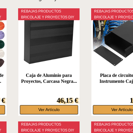
REBAJAS PRODUCTOS
REBAJAS PRODUCTO
Y
BRICOLAJE Y PROYECTOS DIY
BRICOLAJE Y PROYEC
de
Caja de Aluminio para
Placa de circui
.
Proyectos, Carcasa Negra...
Instrumento Caja
 €
46,15 €
1
Ver Artículo
Ver Artículo
REBAJAS PRODUCTOS
REBAJAS PRODUCTO
Y
BRICOLAJE Y PROYECTOS DIY
BRICOLAJE Y PROYEC