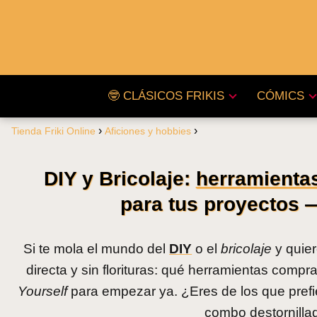
🤓 CLÁSICOS FRIKIS
CÓMICS
Tienda Friki Online
Aficiones y hobbies
DIY y Bricolaje:
herramienta
para tus proyectos —
Si te mola el mundo del
DIY
o el
bricolaje
y quier
directa y sin florituras: qué herramientas compr
Yourself
para empezar ya. ¿Eres de los que pref
combo destornillad