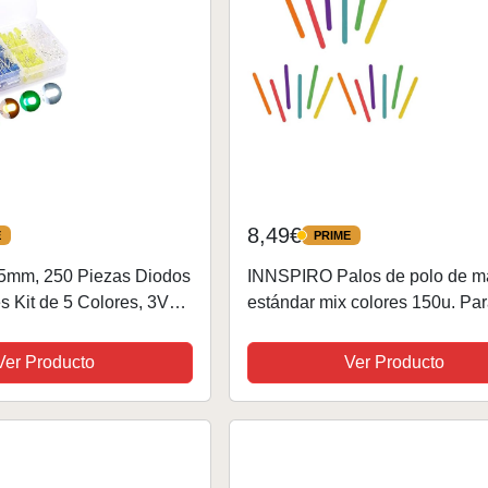
8,49€
E
PRIME
PRIME
5mm, 250 Piezas Diodos
INNSPIRO Palos de polo de m
 Kit de 5 Colores, 3V
estándar mix colores 150u. Pa
dos Difusos de Luz LED
Manualidades DIY, artesanía,
/Amarillo/Verde/Azul)
bricolaje, decorar y proyectos
Ver Producto
Ver Producto
Manualidades Infantiles (Paquet