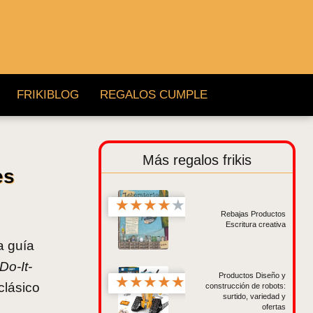
FRIKIBLOG
REGALOS CUMPLE
Más regalos frikis
es
★
★
★
★
★
Rebajas Productos
Escritura creativa
a guía
Do-It-
Productos Diseño y
★
★
★
★
★
clásico
construcción de robots:
surtido, variedad y
ofertas