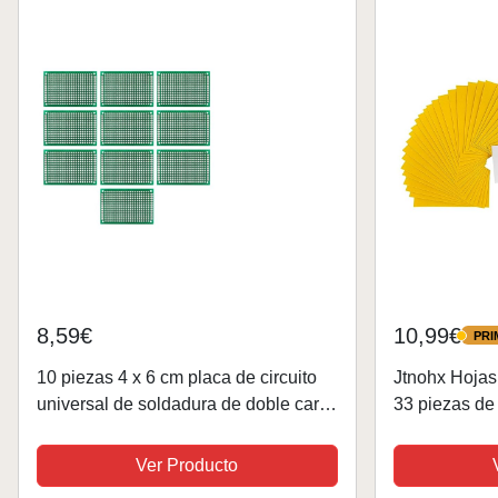
8,59€
10,99€
PRI
PRIME
10 piezas 4 x 6 cm placa de circuito
Jtnohx Hojas 
universal de soldadura de doble cara
33 piezas de 
Placa de circuito de prototipos PCB
adhesivo, fiel
DIY Breadboard Placa Prototipo Sin
surtidos para
Ver Producto
Soldaduras...
costura,...