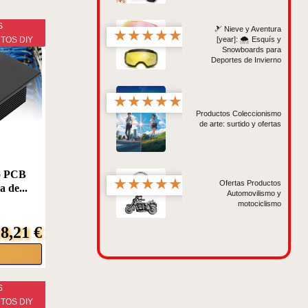
S
🎿 Nieve y Aventura
★
★
★
★
★
TOS DIY
[year]: 🌨️ Esquís y
Snowboards para
Deportes de Invierno
★
★
★
★
★
Productos Coleccionismo
de arte: surtido y ofertas
to PCB
★
★
★
★
★
Ofertas Productos
 de...
Automovilismo y
motociclismo
8,21 €
S
TOS DIY