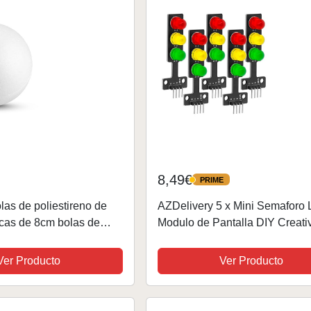
8,49€
PRIME
PRIME
las de poliestireno de
AZDelivery 5 x Mini Semaforo
cas de 8cm bolas de
Modulo de Pantalla DIY Creati
ras de adorno para
Bricolaje 3.3-5V 8MM Compati
 de lentejuelas Navidad
Arduino con E-Book Incluido!
Ver Producto
Ver Producto
 decoupage...