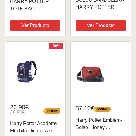
HARRY POTTER
HARRY POTTER
TOTE BAG
SLYTHERIN,
REFERENCIA:
Ver Producto
Ver Producto
BWHAPOMBB008,
CRU, 38 x 40 cm
-30%
26,90€
37,10€
PRIME
PRIME
PRIME
38,80€
PRIME
Harry Potter Emblem-
Harry Potter Academy-
Bolso IHoney,
Mochila Oxford, Azul
Burdeos, 20 x 13 cm