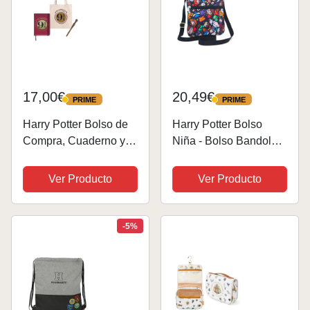
17,00€
20,49€
PRIME
PRIME
PRIME
PRIME
Harry Potter Bolso de
Harry Potter Bolso
Compra, Cuaderno y
Niña - Bolso Bandolera
Bolígrafo Varita, Libreta
Pequeño
de Notas Tapa Dura,
Ver Producto
Ver Producto
Bolsa Ecológica
Reutilizable, Diseño
Hogwarts, Regalo
-5%