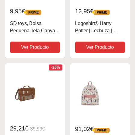
9,95€
12,95€
PRIME
PRIME
PRIME
PRIME
SD toys, Bolsa
Logoshirt® Harry
Pequeña Tela Canvas
Potter | Lechuza |
Deathly Hallows Harry
Hedwig | Sac de
Potter Unisex adulto,
courses | Bolsa de
Ver Producto
Ver Producto
Multicolor, S
algodón | Impresa I
Asas largas | negro |
Diseño original con
-26%
licencia
29,21€
91,02€
39,99€
PRIME
PRIME