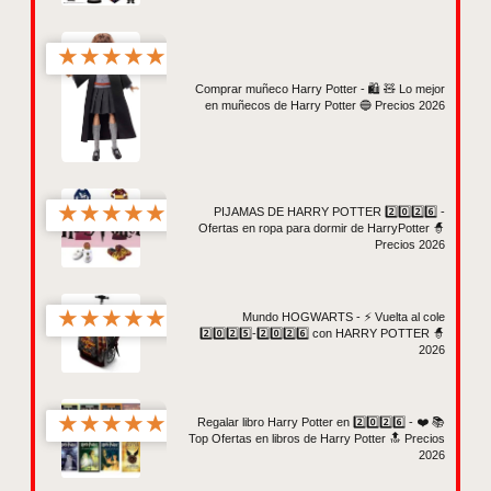
★
★
★
★
★
Comprar muñeco Harry Potter - 🛍️ 🧸 Lo mejor
en muñecos de Harry Potter 🔵 Precios 2026
★
★
★
★
★
PIJAMAS DE HARRY POTTER 2️⃣0️⃣2️⃣6️⃣ -
Ofertas en ropa para dormir de HarryPotter 🧙
Precios 2026
★
★
★
★
★
Mundo HOGWARTS - ⚡ Vuelta al cole
2️⃣0️⃣2️⃣5️⃣-2️⃣0️⃣2️⃣6️⃣ con HARRY POTTER 🧙
2026
★
★
★
★
★
Regalar libro Harry Potter en 2️⃣0️⃣2️⃣6️⃣ - ❤️ 📚
Top Ofertas en libros de Harry Potter 🔝 Precios
2026