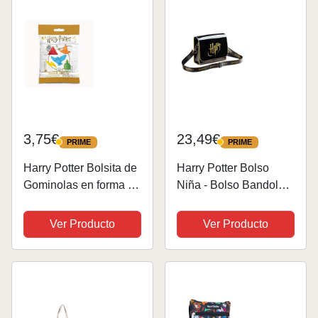
3,75€
23,49€
PRIME
PRIME
PRIME
PRIME
Harry Potter Bolsita de
Harry Potter Bolso
Gominolas en forma de
Niña - Bolso Bandolera
criaturas mágicas de
Pequeño
Harry Potter - Bolsa de
Ver Producto
Ver Producto
59 gramos