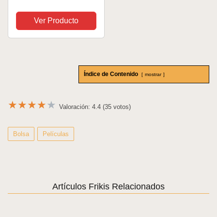
frio/calor - Bolsa
almuerzo infantil ligera
Ver Producto
- Bolsa térmica porta
alimentos | Bolsa
nevera isotérmica -
Harry...
Índice de Contenido
mostrar
★
★
★
★
★
Valoración: 4.4 (35 votos)
Bolsa
Películas
Artículos Frikis Relacionados