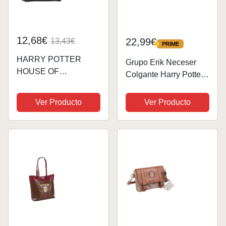
12,68€
22,99€
13,43€
PRIME
PRIME
HARRY POTTER
Grupo Erik Neceser
HOUSE OF
Colgante Harry Potter -
CHAMPIONS -
Neceser niño Aseo
Mochila Saco Plano
Colegio
Ver Producto
Ver Producto
Grande, Mochila, Ideal
Compartimentos -
para Niños de
Neceser Viaje
Diferentes Edades,
Impermeable - Neceser
Cómoda y Versátil,
Maquillaje Organizador
Calidad y Resistencia,
- Bolsa de...
35x40...