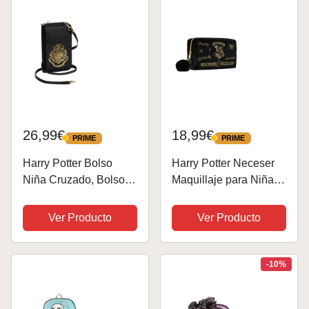
Talla única,...
de 80 piezas
26,99€
18,99€
PRIME
PRIME
PRIME
PRIME
Harry Potter Bolso
Harry Potter Neceser
Niña Cruzado, Bolso
Maquillaje para Niñas
para Teléfono con
y Mujeres, Bolsa de
Ranuras para Tarjetas,
Aseo de Hogwarts,
Ver Producto
Ver Producto
Correa Ajustable,
Regalos para Niñas y
Regalos para Niña
Mujeres (Negro)
-10%