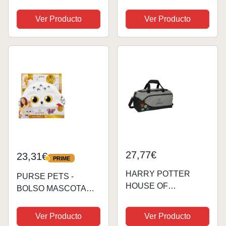
Oscuro, 29 x 40 cm,
Capacidad 16 L
Ver Producto
Ver Producto
27,77€
23,31€
PRIME
PRIME
HARRY POTTER
PURSE PETS -
HOUSE OF
BOLSO MASCOTA
CHAMPIONS - Bolsa
INTERACTIVA -
de Deporte, Mochila,
Wizarding World, Harry
Ver Producto
Ver Producto
Ideal para Niños de
Potter - Bolso niña y