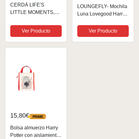
CERDÁ LIFE'S
LOUNGEFLY- Mochila
LITTLE MOMENTS,
Luna Lovegood Harry
Cartera Bandolera de
Potter 26cm Bolsos
Harry Potter-Licencia
Peluche, Multicolor
Ver Producto
Ver Producto
Oficial Star Wars para
(130421)
Mujer, Marrón, M
15,80€
PRIME
PRIME
Bolsa almuerzo Harry
Potter con aislamiento