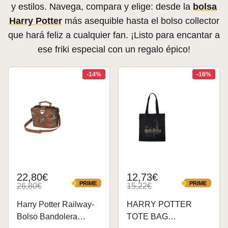
y estilos. Navega, compara y elige: desde la
bolsa
Harry Potter
más asequible hasta el bolso collector
que hará feliz a cualquier fan. ¡Listo para encantar a
ese friki especial con un regalo épico!
-14%
-16%
22,80€
12,73€
PRIME
PRIME
26,80€
15,22€
PRIME
PRIME
Harry Potter Railway-
HARRY POTTER
Bolso Bandolera
TOTE BAG