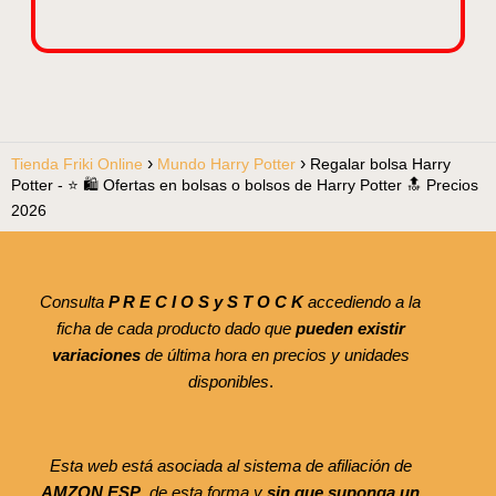
Tienda Friki Online
Mundo Harry Potter
Regalar bolsa Harry
Potter - ⭐️ 🛍️ Ofertas en bolsas o bolsos de Harry Potter 🔝 Precios
2026
Consulta
P R E C I O S y S T O C K
accediendo a la
ficha de cada producto dado que
pueden existir
variaciones
de última hora en precios y unidades
disponibles
.
Esta web está asociada al sistema de afiliación de
AMZON ESP
, de esta forma y
sin que suponga un