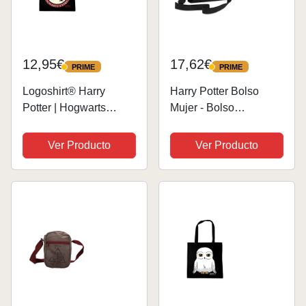
12,95€
17,62€
PRIME
PRIME
PRIME
PRIME
Logoshirt® Harry
Harry Potter Bolso
Potter | Hogwarts
Mujer - Bolso
Express | Anden 9 3/4 |
Bandolera Mujer
Sac de courses | Bolsa
Pequeño Negro
Ver Producto
Ver Producto
de algodón | Impresa I
Asas largas | negro |
Diseño original con
licencia