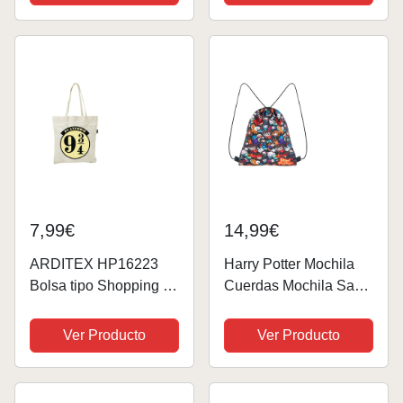
negro | Diseño original
con licencia
7,99€
14,99€
ARDITEX HP16223
Harry Potter Mochila
Bolsa tipo Shopping de
Cuerdas Mochila Saco
Algodón con asa de
Regalos Originales
37X41cm de WARNER
Para Niños Niñas
Ver Producto
Ver Producto
BROSS-Harry Potter