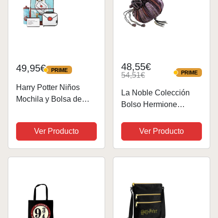
48,55€
49,95€
PRIME
PRIME
PRIME
54,51€
PRIME
Harry Potter Niños
La Noble Colección
Mochila y Bolsa de
Bolso Hermione
Almuerzo Azul
Granger
Hogwarts
Ver Producto
Ver Producto