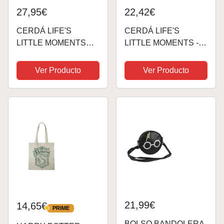
27,95€
22,42€
CERDÁ LIFE'S
CERDÁ LIFE'S
LITTLE MOMENTS
LITTLE MOMENTS -,
Mujer, Bolso Shopper
Bolso Riñonera Harry
Grande de Harry
Potter Licencia Oficial
Ver Producto
Ver Producto
Potter-Licencia Oficial
Warner Bros Mujer,
Warner Bros,
Marrón, Talla Única
Multicolor, Estándar
21,99€
14,65€
PRIME
PRIME
BOLSO BANDOLERA