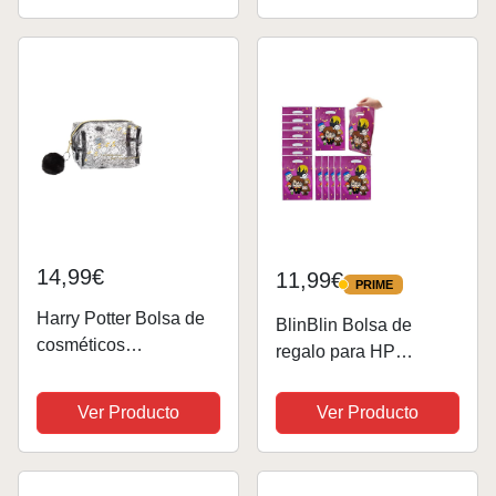
Diferentes Edades,
Mascota Interactiva
Cómoda y Versátil,
Hedwig Purse Pets
Calidad y Resistencia,
con más de 30
50x25x25 cm,...
Sonidos y...
14,99€
11,99€
PRIME
PRIME
Harry Potter Bolsa de
BlinBlin Bolsa de
cosméticos
regalo para HP
transparente con mapa
Magical Party, Magical
de Hogwarts, neceser
Wizard Birthday Party
Ver Producto
Ver Producto
de viaje, artículos de
Candy Favors Bolsas
aseo escolar, estuche
de regalos, Candy
para lápices, Black,
Bags Decorations Set