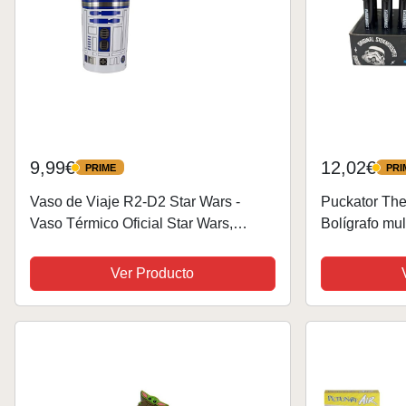
9,99€
12,02€
PRIME
PRI
PRIME
PRIME
Vaso de Viaje R2-D2 Star Wars -
Puckator The 
Vaso Térmico Oficial Star Wars,
Bolígrafo mul
Regalo para Fans, 450ml
regalo para 
profesores, bo
Ver Producto
regalos de fin