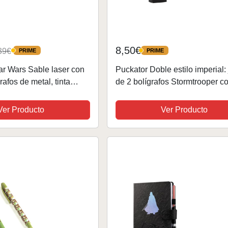
8,50€
39€
PRIME
PRIME
PRIME
PRIME
ar Wars Sable laser con
Puckator Doble estilo imperial:
rafos de metal, tinta
de 2 bolígrafos Stormtrooper c
ja Regalo l Boligrafos
licencia oficial
r Wars Merchandising
Ver Producto
Ver Producto