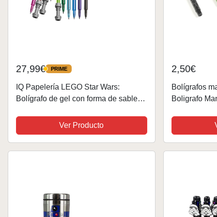
27,99€
2,50€
PRIME
PRIME
IQ Papelería LEGO Star Wars:
Bolígrafos 
Bolígrafo de gel con forma de sable
Boligrafo Ma
láser, paquete de 10 - edición
surtido
multicolor Cap-Off
Ver Producto