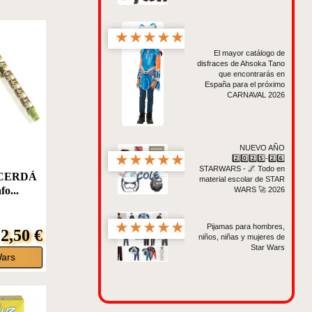
★
★
★
★
★
El mayor catálogo de
disfraces de Ahsoka Tano
que encontrarás en
España para el próximo
CARNAVAL 2026
NUEVO AÑO
★
★
★
★
★
2️⃣0️⃣2️⃣5️⃣-2️⃣6️⃣
STARWARS - 🌌 Todo en
a CERDÁ
material escolar de STAR
fo...
WARS 🚀 2026
★
★
★
★
★
Pijamas para hombres,
2,50 €
niños, niñas y mujeres de
Star Wars
Wars