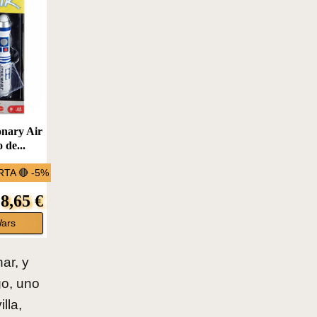
onary Air
 de...
TA 🔴 -5%
8,65 €
Wars
ar, y
o, uno
lla,