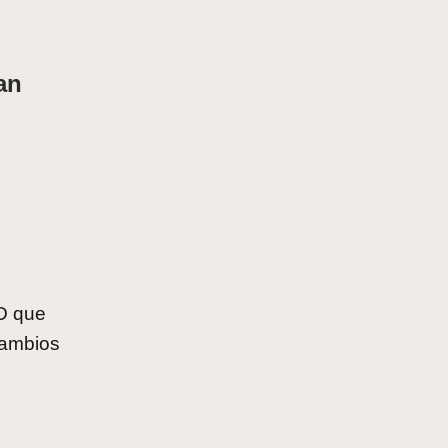
an
ED que
ecambios