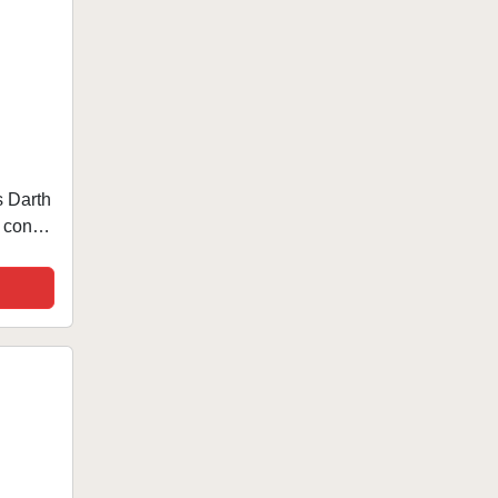
 Darth
 con
ing