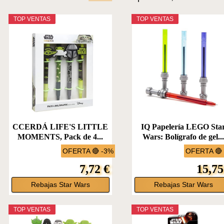
TOP VENTAS
TOP VENTAS
CCERDÁ LIFE'S LITTLE
IQ Papelería LEGO Sta
MOMENTS, Pack de 4...
Wars: Bolígrafo de gel..
OFERTA 🔴 -3%
OFERTA 🔴
7,72 €
15,75
Rebajas Star Wars
Rebajas Star Wars
TOP VENTAS
TOP VENTAS