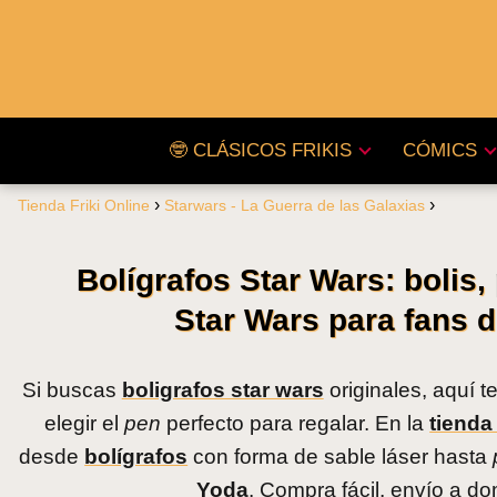
🤓 CLÁSICOS FRIKIS
CÓMICS
Tienda Friki Online
Starwars - La Guerra de las Galaxias
Bolígrafos Star Wars: bolis, 
Star Wars para fans d
Si buscas
boligrafos star wars
originales, aquí 
elegir el
pen
perfecto para regalar. En la
tienda
desde
bolígrafos
con forma de sable láser hasta
Yoda
. Compra fácil, envío a dom