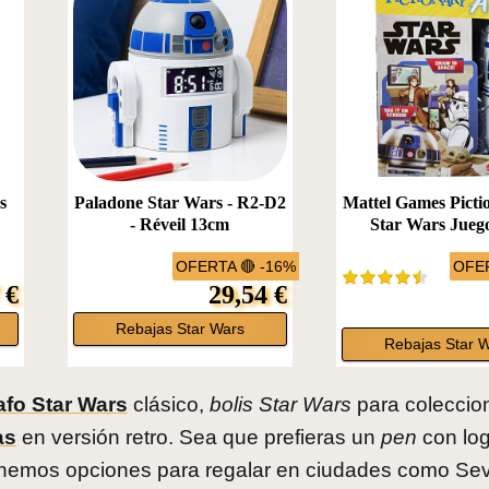
s
Paladone Star Wars - R2-D2
Mattel Games Picti
- Réveil 13cm
Star Wars Juego
OFERTA 🔴 -16%
OFER
 €
29,54 €
Rebajas Star Wars
Rebajas Star 
afo Star Wars
clásico,
bolis Star Wars
para coleccion
as
en versión retro. Sea que prefieras un
pen
con log
tenemos opciones para regalar en ciudades como Sevi