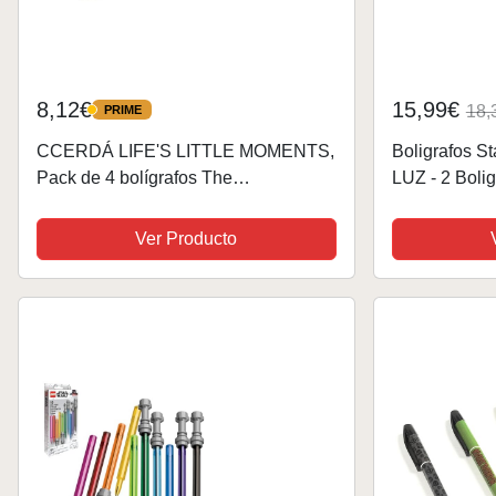
8,12€
15,99€
18,
PRIME
PRIME
CCERDÁ LIFE'S LITTLE MOMENTS,
Boligrafos St
Pack de 4 bolígrafos The
LUZ - 2 Bolig
Mandalorian, para fans de The Child,
negra con Ca
Licencia oficial de Star Wars
bonitos, Sta
Ver Producto