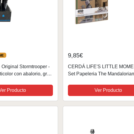
9,85€
ME
Original Stormtrooper -
CERDÁ LIFE'S LITTLE MOME
ticolor con abalorio, gran
Set Papeleria The Mandaloria
estudiantes de
Baby Yoda Incluye Cuaderno K
lígrafo multicolor,
A5-21 x 13 cm - Boligrafo Negr
Ver Producto
Ver Producto
 de...
Metal, Cinta Adhesiva,...