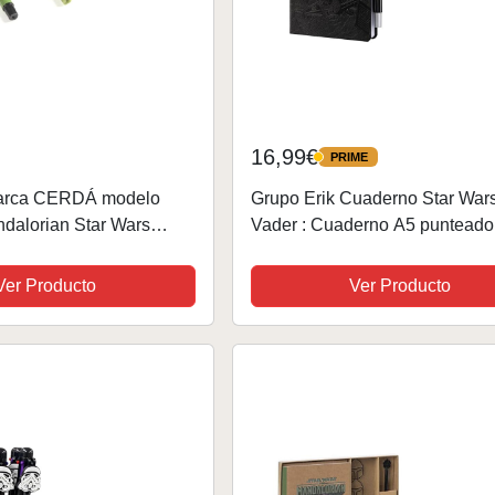
16,99€
PRIME
PRIME
marca CERDÁ modelo
Grupo Erik Cuaderno Star Wars
ndalorian Star Wars
Vader : Cuaderno A5 punteado
Boli - Diario personal o Journal
notebook A5 | Bullet journal -
Ver Producto
Ver Producto
Cuadernos tapa dura...