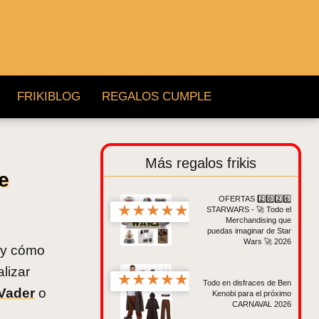
FRIKIBLOG
REGALOS CUMPLE
Más regalos frikis
de
OFERTAS 2️⃣0️⃣2️⃣6️⃣
★
★
★
★
★
STARWARS - 🚀 Todo el
Merchandising que
puedas imaginar de Star
Wars 🚀 2026
 y cómo
alizar
★
★
★
★
★
Todo en disfraces de Ben
 Vader
o
Kenobi para el próximo
CARNAVAL 2026