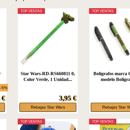
TOP VENTAS
TOP VENTAS
r
Star Wars-RD-RS660811 0,
Bolígrafos marc
.
Color Verde, 1 Unidad...
modelo Boligra
 -5%
 €
3,95 €
Rebajas Star Wars
Rebajas Star 
TOP VENTAS
TOP VENTAS