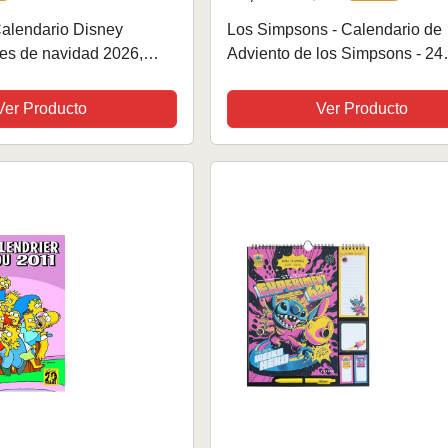
Calendario Disney
Los Simpsons - Calendario de
tes de navidad 2026,
Adviento de los Simpsons - 24
026 pared con
Figuras y Accesorios de Hasta 
FSC, Calendario mensual,
Colecciona los Clásicos Perso
Ver Producto
Ver Producto
ducto con licencia...
de Simpsons