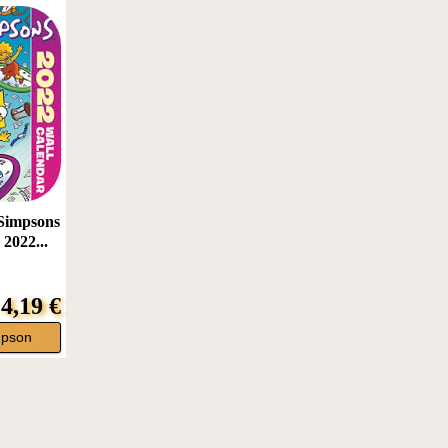
 Simpsons
 2022...
4,19 €
mpson