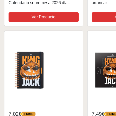
Calendario sobremesa 2026 día
arrancar
página - Calendario Simpson
escritorio, licencia oficial
Ver Producto
7,02€
7,49€
PRIME
PRIM
PRIME
PRIME