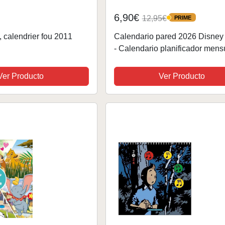
6,90€
12,95€
PRIME
PRIME
 calendrier fou 2011
Calendario pared 2026 Disney 
- Calendario planificador mens
familiar : Incluye notas adhesiv
pegatinas y boligrafo | Organiz
Ver Producto
Ver Producto
semanal (16 meses)