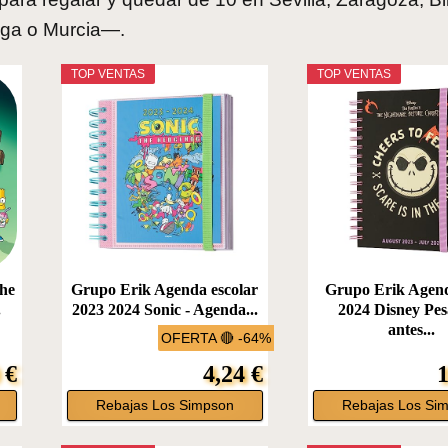
ga o Murcia—.
TOP VENTAS
TOP VENTAS
The
Grupo Erik Agenda escolar
Grupo Erik Agen
.
2023 2024 Sonic - Agenda...
2024 Disney Pes
antes...
OFERTA 🔴 -64%
 €
4,24 €
1
Rebajas Los Simpson
Rebajas Los Si