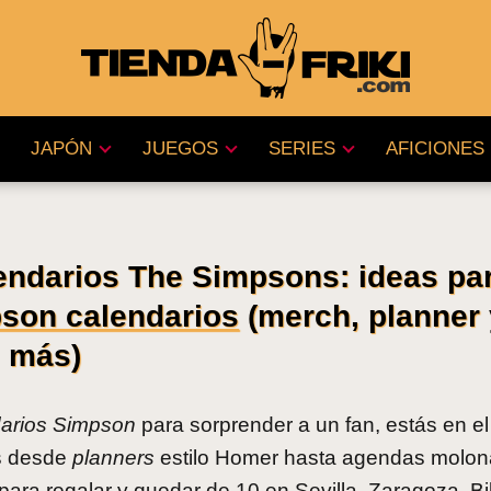
JAPÓN
JUEGOS
SERIES
AFICIONES
ndarios The Simpsons: ideas pa
son calendarios
(merch, planner 
más)
darios Simpson
para sorprender a un fan, estás en el 
ás desde
planners
estilo Homer hasta agendas molon
ara regalar y quedar de 10 en Sevilla, Zaragoza, Bi