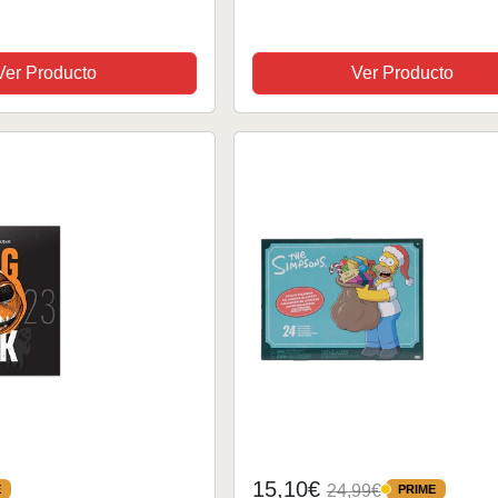
Ver Producto
Ver Producto
15,10€
24,99€
E
PRIME
PRIME