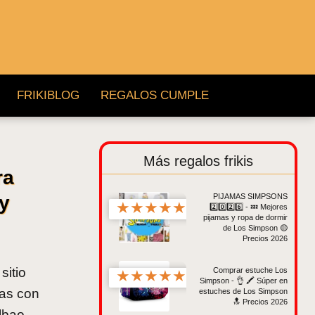
FRIKIBLOG
REGALOS CUMPLE
Más regalos frikis
ra
PIJAMAS SIMPSONS
y
★
★
★
★
★
2️⃣0️⃣2️⃣6️⃣ - 💤 Mejores
pijamas y ropa de dormir
de Los Simpson 🟡
Precios 2026
sitio
Comprar estuche Los
★
★
★
★
★
Simpson - 👌 🖍️ Súper en
as con
estuches de Los Simpson
🔝 Precios 2026
lbao,