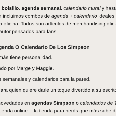
bolsillo
,
agenda semanal
,
calendario mural
y has
n incluimos combos de
agenda + calendario
ideales
a oficina. Todos son artículos de merchandising ofici
autor pensados para fans.
genda O Calendario De Los Simpson
emás tiene personalidad.
ndo por Marge y Maggie.
rs semanales y calendarios para la pared.
ara quien quiere darle un toque divertido a su escrito
y novedades en
agendas Simpson
o
calendarios de 
a tienda online —la tienda para nerds que más sabe 