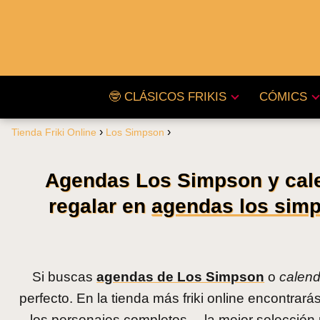
🤓 CLÁSICOS FRIKIS
CÓMICS
Tienda Friki Online
Los Simpson
Agendas Los Simpson y cale
regalar en
agendas los simp
Si buscas
agendas de Los Simpson
o
calen
perfecto. En la tienda más friki online encontrar
los personajes completos —la mejor selección p