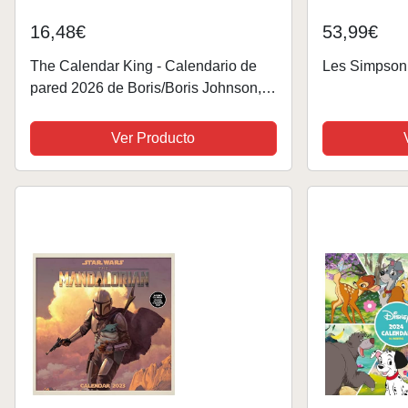
16,48€
53,99€
The Calendar King - Calendario de
Les Simpson,
pared 2026 de Boris/Boris Johnson,
tamaño A4, divertido, peculiar,
Navidad, cumpleaños, idea de regalo,
Ver Producto
novedad, humor,...