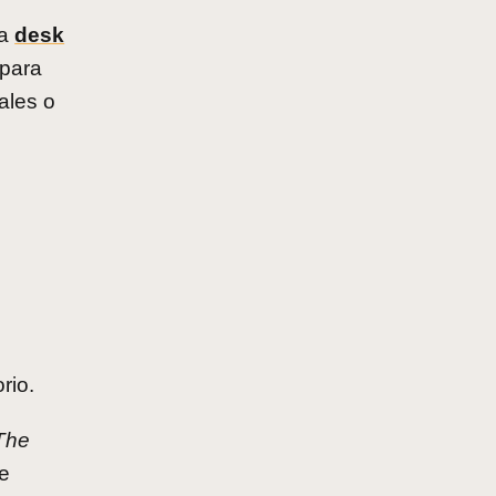
ta
desk
 para
ales o
rio.
The
de