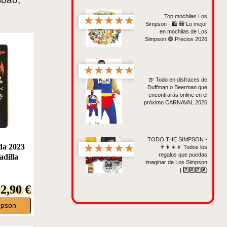
Top mochilas Los
★
★
★
★
★
Simpson - 🛍️ 🎒 Lo mejor
en mochilas de Los
Simpson 🔵 Precios 2026
★
★
★
★
★
🍺 Todo en disfraces de
Duffman o Beerman que
encontrarás online en el
próximo CARNAVAL 2026
TODO THE SIMPSON -
★
★
★
★
★
da 2023
👨‍👩‍👧‍👦 Todos los
regalos que puedas
adilla
imaginar de Los Simpson
| 2️⃣0️⃣2️⃣6️⃣
2,90 €
mpson