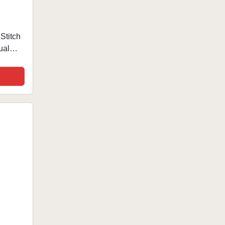
Stitch
ual
as,
ador