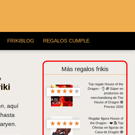
FRIKIBLOG
REGALOS CUMPLE
Más regalos frikis
,
Top regalo House of the
iki
Dragon - 👌 🎁 Súper en
★
★
★
★
★
productos de
merchandising de The
House of Dragon 🔴
ón
, aquí
Precios 2026
 hasta
Regalar figura House of
★
★
★
★
★
garyen.
the Dragon - ❤️ 🗿 Top
Ofertas en figuras de
Casa de Dragón 🔴