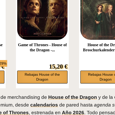
se
Game of Thrones - House of
House of the D
the Dragon -...
Broschurkalender 
-29%
 €
15,20 €
Rebajas House of the
Rebajas House o
Dragon
Dragon
s de merchandising de
House of the Dragon
y de la
remium, desde
calendarios
de pared hasta
agenda 
 of Thrones
, estrenada en
Año 2026
. Todo pensa