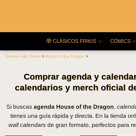
🤓 CLÁSICOS FRIKIS
CÓMICS
Tienda Friki Online
House of the Dragon
Comprar agenda y calendar
calendarios y merch oficial d
Si buscas
agenda House of the Dragon
,
calend
tienes una guía rápida y directa. En la tienda o
wall calendars
de gran formato, perfectos para re