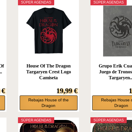
SÚPER AGENDAS
SÚPER AGENDAS
Of
House Of The Dragon
Grupo Erik Cua
..
Targaryen Crest Logo
Juego de Trono
Camiseta
Targaryen..
 €
19,99 €
1
Rebajas House of the
Rebajas House o
Dragon
Dragon
SÚPER AGENDAS
SÚPER AGENDAS