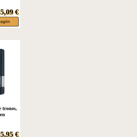
5,09 €
ragón
 tronos,
yen
5,95 €