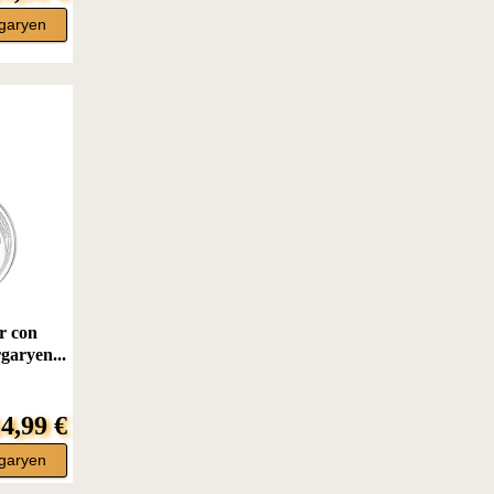
garyen
r con
garyen...
4,99 €
garyen