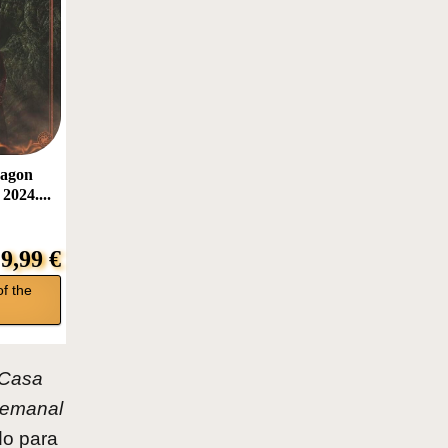
ragon
2024....
9,99 €
f the
Casa
semanal
do para