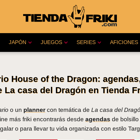
JAPÓN
JUEGOS
SERIES
AFICIONES
io House of the Dragon: agendas
e La casa del Dragón en Tienda Fr
ario
o un
planner
con temática de
La casa del Drag
nline más friki encontrarás desde
agendas
de bolsillo
galar o para llevar tu vida organizada con estilo Tar