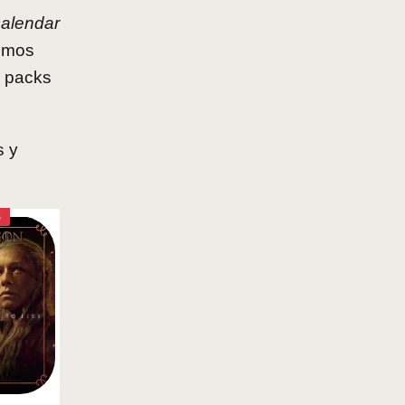
calendar
nemos
s packs
s y
S