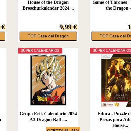
House of the Dragon
Game of Thrones - 
Broschurkalender 2024....
the Dragon -.
 €
9,99 €
1
TOP Casa del Dragón
TOP Casa del D
SÚPER CALENDARIOS
SÚPER CALENDARIO
Grupo Erik Calendario 2024
Educa - Puzzle d
a
A3 Dragon Ball -...
Piezas para Adu
House...
OFERTA 🔴 -45%