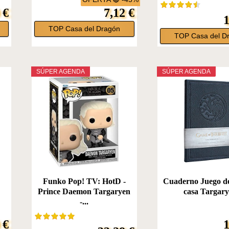
 €
7,12 €
1
TOP Casa del Dragón
TOP Casa del D
SÚPER AGENDA
SÚPER AGENDA
Funko Pop! TV: HotD -
Cuaderno Juego de
Prince Daemon Targaryen
casa Targar
-...
 €
1