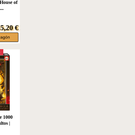
House of
..
5,20 €
ragón
S
e 1000
ltos |