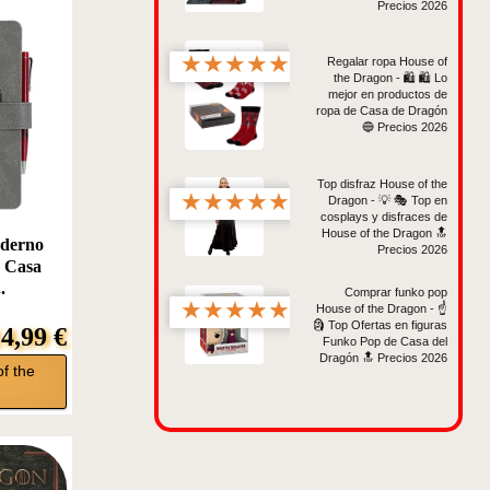
Precios 2026
★
★
★
★
★
Regalar ropa House of
the Dragon - 🛍️ 🛍️ Lo
mejor en productos de
ropa de Casa de Dragón
🔵 Precios 2026
Top disfraz House of the
★
★
★
★
★
Dragon - 💡 🎭 Top en
cosplays y disfraces de
House of the Dragon 🔝
derno
Precios 2026
s Casa
.
Comprar funko pop
★
★
★
★
★
House of the Dragon - ☝️
🗿 Top Ofertas en figuras
4,99 €
Funko Pop de Casa del
Dragón 🔝 Precios 2026
f the