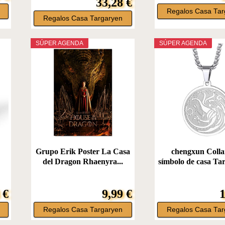
33,28 €
Regalos Casa Tar
Regalos Casa Targaryen
SÚPER AGENDA
SÚPER AGENDA
Grupo Erik Poster La Casa
chengxun Colla
del Dragon Rhaenyra...
símbolo de casa Tar
 €
9,99 €
1
Regalos Casa Targaryen
Regalos Casa Tar