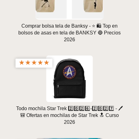
Comprar bolsa tela de Banksy - ⭐️ 🛍️ Top en
bolsos de asas en tela de BANKSY 🔵 Precios
2026
★
★
★
★
★
Todo mochila Star Trek 2️⃣0️⃣2️⃣6️⃣-2️⃣0️⃣2️⃣️7️⃣ - 🖊️
🎒 Ofertas en mochilas de Star Trek 🔝 Curso
2026