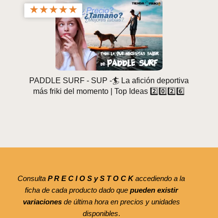
★
★
★
★
★
PADDLE SURF - SUP -🏄 La afición deportiva
más friki del momento | Top Ideas 2️⃣0️⃣2️⃣6️⃣
Consulta
P R E C I O S y S T O C K
accediendo a la
ficha de cada producto dado que
pueden existir
variaciones
de última hora en precios y unidades
disponibles
.