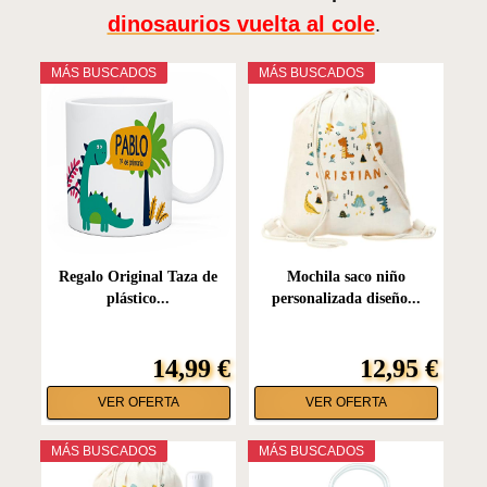
dinosaurios vuelta al cole
.
MÁS BUSCADOS
MÁS BUSCADOS
Regalo Original Taza de
Mochila saco niño
plástico...
personalizada diseño...
14,99 €
12,95 €
VER OFERTA
VER OFERTA
MÁS BUSCADOS
MÁS BUSCADOS