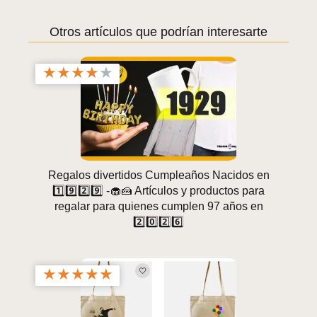
Otros artículos que podrían interesarte
★
★
★
★
★
Regalos divertidos Cumpleaños Nacidos en
1️⃣9️⃣2️⃣9️⃣ -🧁🍰 Artículos y productos para
regalar para quienes cumplen 97 años en
2️⃣0️⃣2️⃣6️⃣
★
★
★
★
★